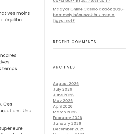
cw-check-https://test.com/
Magyar Online Casino akciók 2026-
rnatives moins
ban: mely bónuszok érik meg a
e équilibre
figyelmet?
RECENT COMMENTS
ancaires
tives
ARCHIVES
ux temps
August 2026
July 2026
June 2026
May 2026
x. Ces
April 2026
urpations. Une
March 2026
February 2026
January 2026
 supérieure
December 2025