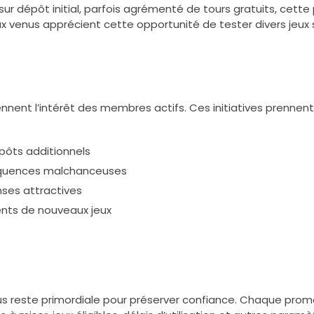
r dépôt initial, parfois agrémenté de tours gratuits, cette 
 venus apprécient cette opportunité de tester divers jeux 
nnent l’intérêt des membres actifs. Ces initiatives prennen
ôts additionnels
quences malchanceuses
ses attractives
nts de nouveaux jeux
s
us reste primordiale pour préserver confiance. Chaque prom