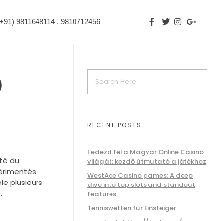
+91) 9811648114 , 9810712456
)
RECENT POSTS
Fedezd fel a Magyar Online Casino
ité du
világát: kezdő útmutató a játékhoz
périmentés
WestAce Casino games: A deep
e plusieurs
dive into top slots and standout
.
features
Tenniswetten für Einsteiger