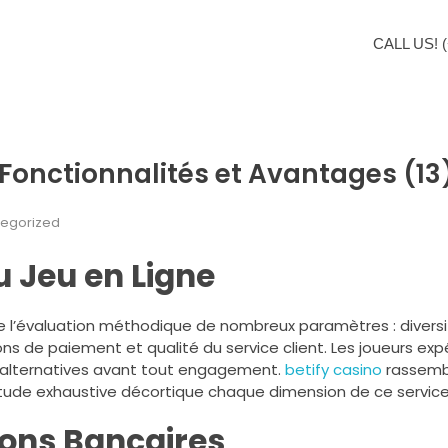
CALL US! (
s Fonctionnalités et Avantages (13
egorized
u Jeu en Ligne
que l’évaluation méthodique de nombreux paramètres : divers
ons de paiement et qualité du service client. Les joueurs ex
alternatives avant tout engagement.
betify casino
rassembl
e étude exhaustive décortique chaque dimension de ce service
ions Bancaires