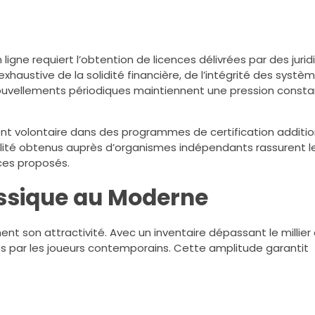
ne requiert l’obtention de licences délivrées par des juridic
exhaustive de la solidité financière, de l’intégrité des syst
ouvellements périodiques maintiennent une pression consta
nt volontaire dans des programmes de certification additio
ité obtenus auprès d’organismes indépendants rassurent le
vices proposés.
assique au Moderne
t son attractivité. Avec un inventaire dépassant le millier d
és par les joueurs contemporains. Cette amplitude garantit