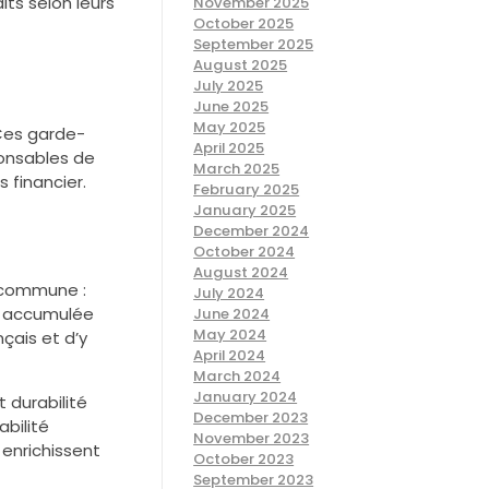
its selon leurs
November 2025
October 2025
September 2025
August 2025
July 2025
June 2025
May 2025
 Ces garde-
April 2025
onsables de
March 2025
 financier.
February 2025
January 2025
December 2024
October 2024
August 2024
n commune :
July 2024
, accumulée
June 2024
May 2024
çais et d’y
April 2024
March 2024
January 2024
 durabilité
December 2023
bilité
November 2023
 enrichissent
October 2023
September 2023