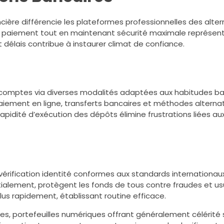
cière différencie les plateformes professionnelles des alte
e paiement tout en maintenant sécurité maximale représent
t délais contribue à instaurer climat de confiance.
urs comptes via diverses modalités adaptées aux habitudes b
aiement en ligne, transferts bancaires et méthodes alterna
 rapidité d’exécution des dépôts élimine frustrations liées a
érification identité conformes aux standards internationau
ialement, protègent les fonds de tous contre fraudes et us
 plus rapidement, établissant routine efficace.
ées, portefeuilles numériques offrant généralement célérité