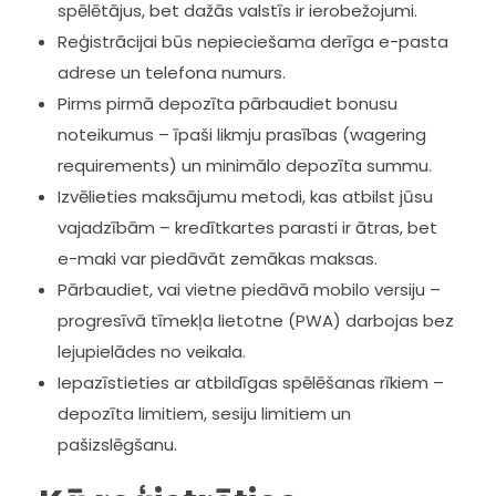
spēlētājus, bet dažās valstīs ir ierobežojumi.
Reģistrācijai būs nepieciešama derīga e-pasta
adrese un telefona numurs.
Pirms pirmā depozīta pārbaudiet bonusu
noteikumus – īpaši likmju prasības (wagering
requirements) un minimālo depozīta summu.
Izvēlieties maksājumu metodi, kas atbilst jūsu
vajadzībām – kredītkartes parasti ir ātras, bet
e-maki var piedāvāt zemākas maksas.
Pārbaudiet, vai vietne piedāvā mobilo versiju –
progresīvā tīmekļa lietotne (PWA) darbojas bez
lejupielādes no veikala.
Iepazīstieties ar atbildīgas spēlēšanas rīkiem –
depozīta limitiem, sesiju limitiem un
pašizslēgšanu.