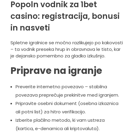
Popoln vodnik za 1bet
casino: registracija, bonusi
in nasveti
Spletne igralnice se močno razlikujejo po kakovosti
– ta vodnik preseka hrup in obravnava le tisto, kar
je dejansko pomembno za gladko izkušnjo.
Priprave na igranje
Preverite internetno povezavo – stabilna
povezava preprečuje prekinitve med igranjem.
Pripravite osebni dokument (osebna izkaznica
ali potni list) za hitro verifikacijo.
Izberite plačilno metodo, ki vam ustreza
(kartica, e-denarnica ali kriptovaluta).