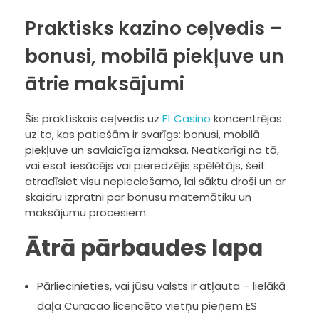
Praktisks kazino ceļvedis –
bonusi, mobilā piekļuve un
ātrie maksājumi
Šis praktiskais ceļvedis uz
F1 Casino
koncentrējas
uz to, kas patiešām ir svarīgs: bonusi, mobilā
piekļuve un savlaicīga izmaksa. Neatkarīgi no tā,
vai esat iesācējs vai pieredzējis spēlētājs, šeit
atradīsiet visu nepieciešamo, lai sāktu droši un ar
skaidru izpratni par bonusu matemātiku un
maksājumu procesiem.
Ātrā pārbaudes lapa
Pārliecinieties, vai jūsu valsts ir atļauta – lielākā
daļa Curacao licencēto vietņu pieņem ES