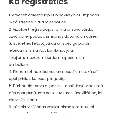
Kā reģistrēties
Atveriet galveno lapu un noklikšķiniet uz pogas
“Reģistrēties” vai “Pievienoties”.
Aizpildiet reģistrācijas formu ar savu vārdu,
uzvārdu, e-pastu, dzimšanas datumu un adresi.
Izvēlieties lietotājvārdu un spēcīgu paroli –
ieteicams izmantot kombināciju ar
lielajiem/mazajiem burtiem, cipariem un
simboliem.
Pieņemiet noteikumus un nosacījumus, kā arī
apstipriniet, ka esat pilngadīgs.
Pārbaudiet savu e-pastu – nosūtītajā ziņojumā
būs apstiprinājuma saite, uz kuras jānoklikšķina, lai
aktivizētu kontu.
Pēc aktivizēšanas veiciet pirmo iemaksu, lai