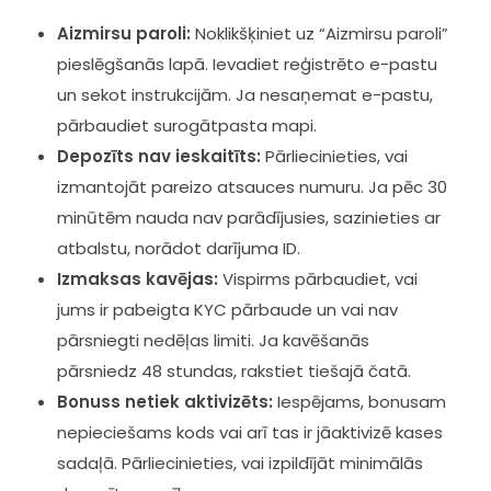
Aizmirsu paroli:
Noklikšķiniet uz “Aizmirsu paroli”
pieslēgšanās lapā. Ievadiet reģistrēto e-pastu
un sekot instrukcijām. Ja nesaņemat e-pastu,
pārbaudiet surogātpasta mapi.
Depozīts nav ieskaitīts:
Pārliecinieties, vai
izmantojāt pareizo atsauces numuru. Ja pēc 30
minūtēm nauda nav parādījusies, sazinieties ar
atbalstu, norādot darījuma ID.
Izmaksas kavējas:
Vispirms pārbaudiet, vai
jums ir pabeigta KYC pārbaude un vai nav
pārsniegti nedēļas limiti. Ja kavēšanās
pārsniedz 48 stundas, rakstiet tiešajā čatā.
Bonuss netiek aktivizēts:
Iespējams, bonusam
nepieciešams kods vai arī tas ir jāaktivizē kases
sadaļā. Pārliecinieties, vai izpildījāt minimālās