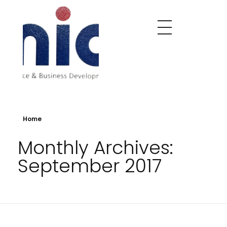
Nobel India Overseas
Export With Us
Home
Monthly Archives:
September 2017