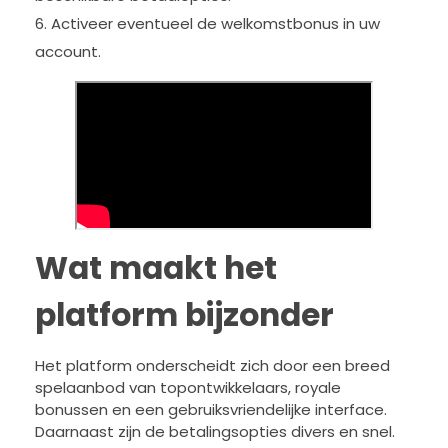
Activeer eventueel de welkomstbonus in uw
account.
Wat maakt het
platform bijzonder
Het platform onderscheidt zich door een breed
spelaanbod van topontwikkelaars, royale
bonussen en een gebruiksvriendelijke interface.
Daarnaast zijn de betalingsopties divers en snel.