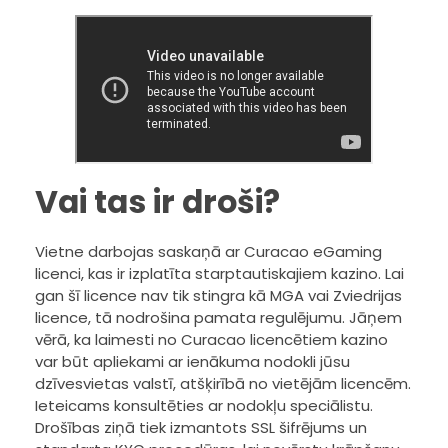
Vai tas ir droši?
Vietne darbojas saskaņā ar Curacao eGaming
licenci, kas ir izplatīta starptautiskajiem kazino. Lai
gan šī licence nav tik stingra kā MGA vai Zviedrijas
licence, tā nodrošina pamata regulējumu. Jāņem
vērā, ka laimesti no Curacao licencētiem kazino
var būt apliekami ar ienākuma nodokli jūsu
dzīvesvietas valstī, atšķirībā no vietējām licencēm.
Ieteicams konsultēties ar nodokļu speciālistu.
Drošības ziņā tiek izmantots SSL šifrējums un