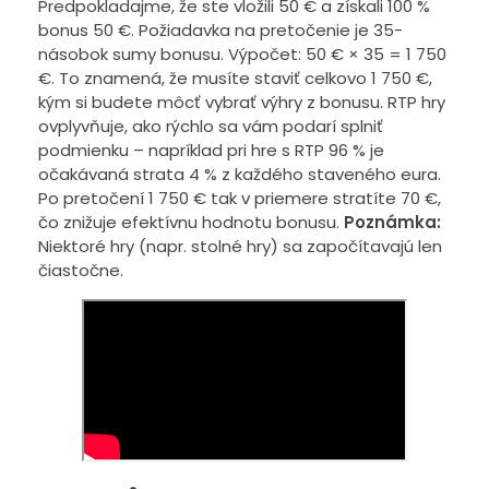
Predpokladajme, že ste vložili 50 € a získali 100 %
bonus 50 €. Požiadavka na pretočenie je 35-
násobok sumy bonusu. Výpočet: 50 € × 35 = 1 750
€. To znamená, že musíte staviť celkovo 1 750 €,
kým si budete môcť vybrať výhry z bonusu. RTP hry
ovplyvňuje, ako rýchlo sa vám podarí splniť
podmienku – napríklad pri hre s RTP 96 % je
očakávaná strata 4 % z každého staveného eura.
Po pretočení 1 750 € tak v priemere stratíte 70 €,
čo znižuje efektívnu hodnotu bonusu.
Poznámka:
Niektoré hry (napr. stolné hry) sa započítavajú len
čiastočne.