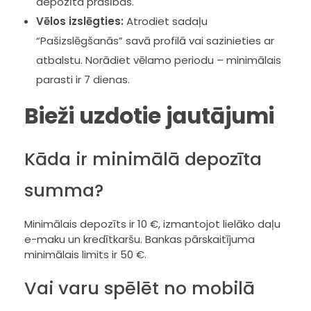
depozīta prasības.
Vēlos izslēgties:
Atrodiet sadaļu
“Pašizslēgšanās” savā profilā vai sazinieties ar
atbalstu. Norādiet vēlamo periodu – minimālais
parasti ir 7 dienas.
Bieži uzdotie jautājumi
Kāda ir minimālā depozīta
summa?
Minimālais depozīts ir 10 €, izmantojot lielāko daļu
e-maku un kredītkaršu. Bankas pārskaitījuma
minimālais limits ir 50 €.
Vai varu spēlēt no mobilā