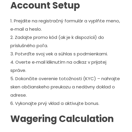
Account Setup
Prejdite na registračný formulár a vyplňte meno,
e‑mail a heslo.
Zadajte promo kód (ak je k dispozícii) do
príslušného poľa.
Potvrďte svoj vek a súhlas s podmienkami.
Overte e‑mail kliknutím na odkaz v prijatej
správe.
Dokončite overenie totožnosti (KYC) – nahrajte
sken občianskeho preukazu a nedávny doklad o
adrese.
Vykonajte prvý vklad a aktivujte bonus.
Wagering Calculation