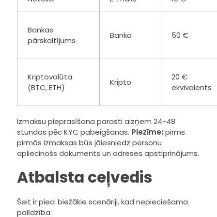
Bankas
Banka
50 €
pārskaitījums
Kriptovalūta
20 €
Kripto
(BTC, ETH)
ekvivalents
Izmaksu pieprasīšana parasti aizņem 24-48
stundas pēc KYC pabeigšanas.
Piezīme:
pirms
pirmās izmaksas būs jāiesniedz personu
apliecinošs dokuments un adreses apstiprinājums.
Atbalsta ceļvedis
Šeit ir pieci biežākie scenāriji, kad nepieciešama
palīdzība: