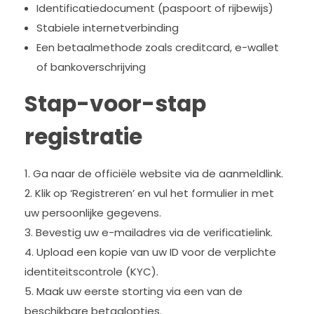
Identificatiedocument (paspoort of rijbewijs)
Stabiele internetverbinding
Een betaalmethode zoals creditcard, e-wallet
of bankoverschrijving
Stap-voor-stap
registratie
Ga naar de officiële website via de aanmeldlink.
Klik op ‘Registreren’ en vul het formulier in met
uw persoonlijke gegevens.
Bevestig uw e-mailadres via de verificatielink.
Upload een kopie van uw ID voor de verplichte
identiteitscontrole (KYC).
Maak uw eerste storting via een van de
beschikbare betaalopties.