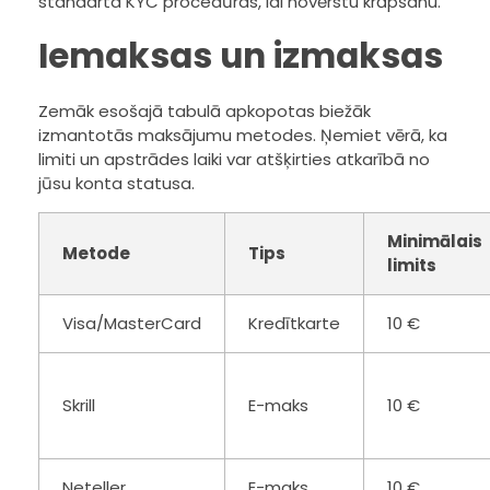
standarta KYC procedūras, lai novērstu krāpšanu.
Iemaksas un izmaksas
Zemāk esošajā tabulā apkopotas biežāk
izmantotās maksājumu metodes. Ņemiet vērā, ka
limiti un apstrādes laiki var atšķirties atkarībā no
jūsu konta statusa.
Minimālais
Metode
Tips
limits
Visa/MasterCard
Kredītkarte
10 €
Skrill
E-maks
10 €
Neteller
E-maks
10 €