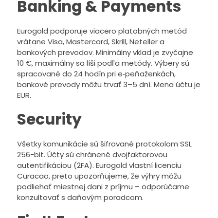
Banking & Payments
Eurogold podporuje viacero platobných metód
vrátane Visa, Mastercard, Skrill, Neteller a
bankových prevodov. Minimálny vklad je zvyčajne
10 €, maximálny sa líši podľa metódy. Výbery sú
spracované do 24 hodín pri e‑peňaženkách,
bankové prevody môžu trvať 3–5 dní. Mena účtu je
EUR.
Security
Všetky komunikácie sú šifrované protokolom SSL
256-bit. Účty sú chránené dvojfaktorovou
autentifikáciou (2FA). Eurogold vlastní licenciu
Curacao, preto upozorňujeme, že výhry môžu
podliehať miestnej dani z príjmu – odporúčame
konzultovať s daňovým poradcom.