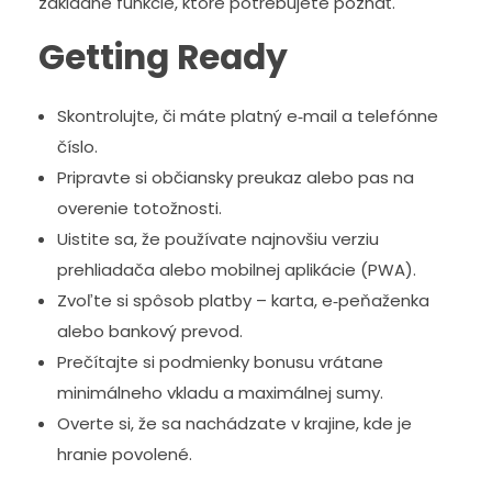
základné funkcie, ktoré potrebujete poznať.
Getting Ready
Skontrolujte, či máte platný e‑mail a telefónne
číslo.
Pripravte si občiansky preukaz alebo pas na
overenie totožnosti.
Uistite sa, že používate najnovšiu verziu
prehliadača alebo mobilnej aplikácie (PWA).
Zvoľte si spôsob platby – karta, e‑peňaženka
alebo bankový prevod.
Prečítajte si podmienky bonusu vrátane
minimálneho vkladu a maximálnej sumy.
Overte si, že sa nachádzate v krajine, kde je
hranie povolené.