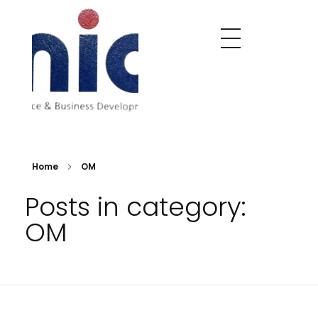
Nobel India Overseas
Export With Us
Home
OM
Posts in category:
OM