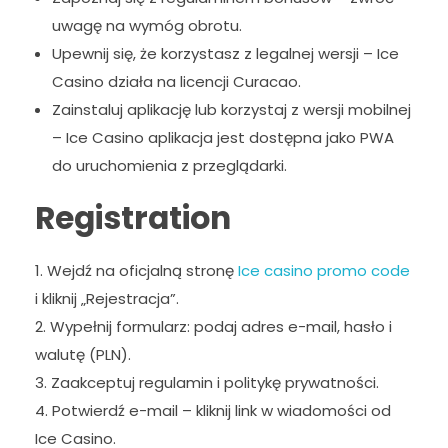
uwagę na wymóg obrotu.
Upewnij się, że korzystasz z legalnej wersji – Ice
Casino działa na licencji Curacao.
Zainstaluj aplikację lub korzystaj z wersji mobilnej
– Ice Casino aplikacja jest dostępna jako PWA
do uruchomienia z przeglądarki.
Registration
Wejdź na oficjalną stronę
Ice casino promo code
i kliknij „Rejestracja”.
Wypełnij formularz: podaj adres e-mail, hasło i
walutę (PLN).
Zaakceptuj regulamin i politykę prywatności.
Potwierdź e-mail – kliknij link w wiadomości od
Ice Casino.