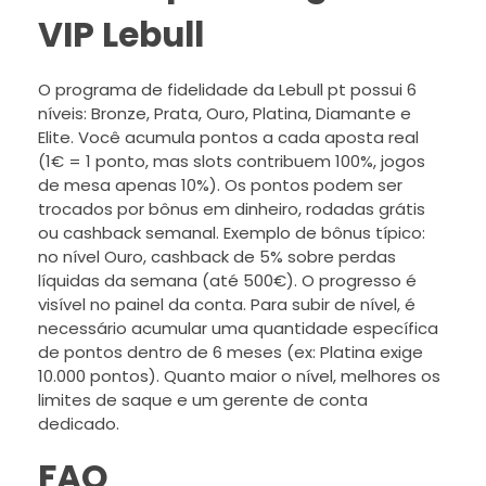
VIP Lebull
O programa de fidelidade da Lebull pt possui 6
níveis: Bronze, Prata, Ouro, Platina, Diamante e
Elite. Você acumula pontos a cada aposta real
(1€ = 1 ponto, mas slots contribuem 100%, jogos
de mesa apenas 10%). Os pontos podem ser
trocados por bônus em dinheiro, rodadas grátis
ou cashback semanal. Exemplo de bônus típico:
no nível Ouro, cashback de 5% sobre perdas
líquidas da semana (até 500€). O progresso é
visível no painel da conta. Para subir de nível, é
necessário acumular uma quantidade específica
de pontos dentro de 6 meses (ex: Platina exige
10.000 pontos). Quanto maior o nível, melhores os
limites de saque e um gerente de conta
dedicado.
FAQ