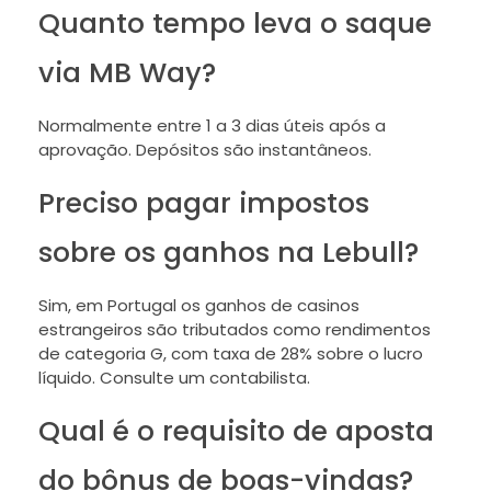
Quanto tempo leva o saque
via MB Way?
Normalmente entre 1 a 3 dias úteis após a
aprovação. Depósitos são instantâneos.
Preciso pagar impostos
sobre os ganhos na Lebull?
Sim, em Portugal os ganhos de casinos
estrangeiros são tributados como rendimentos
de categoria G, com taxa de 28% sobre o lucro
líquido. Consulte um contabilista.
Qual é o requisito de aposta
do bônus de boas-vindas?