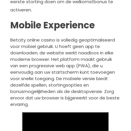
eerste storting doen om de welkomstbonus te
activeren.
Mobile Experience
Betcity online casino is volledig geoptimaliseerd
voor mobiel gebruik. U hoeft geen app te
downloaden; de website werkt naadloos in elke
moderne browser. Het platform maakt gebruik
van een progressive web app (PWA), die u
eenvoudig aan uw startscherm kunt toevoegen
voor snelle toegang. De mobiele versie biedt
dezelfde spellen, stortingsopties en
bonusmogelijkheden als de desktopversie. Zorg
ervoor dat uw browser is bijgewerkt voor de beste
ervaring.