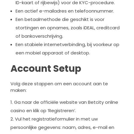
ID-kaart of rijbewijs) voor de KYC-procedure.
Een actief e-mailadres en telefoonnummer.
Een betaalmethode die geschikt is voor
stortingen en opnames, zoals iDEAL, creditcard
of bankoverschrijving.
Een stabiele internetverbinding, bij voorkeur op
een mobiel apparaat of desktop.
Account Setup
Volg deze stappen om een account aan te
maken:
Ga naar de officiële website van Betcity online
casino en klik op ‘Registreren’.
Vul het registratieformulier in met uw
persoonlijke gegevens: naam, adres, e-mail en