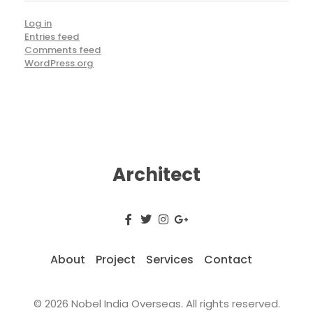
Log in
Entries feed
Comments feed
WordPress.org
Architect
About
Project
Services
Contact
© 2026 Nobel India Overseas. All rights reserved.