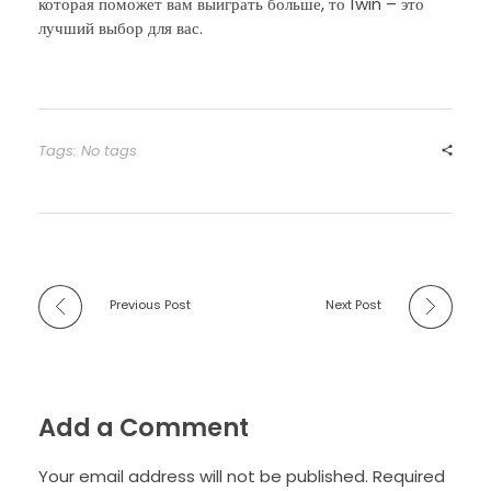
которая поможет вам выиграть больше, то 1win – это
лучший выбор для вас.
Tags: No tags
Previous Post
Next Post
Add a Comment
Your email address will not be published. Required