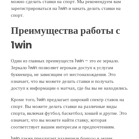
можно сделать ставки на спорт. Мы рекомендуем вам
зарегистрироваться на 1win и начать делать ставки на
спорт.
Преимущества работы с
1win
Один из главных преимуществ 1win – это ее зеркало.
Зеркало 1win позволяет игрокам доступ к услугам
букмекера, не зависящим от местонахождения. Это
означает, что вы можете делать ставки и получать
доступ к информации о матчах, где бы вы не находились.
Кроме того, 1win предлагает широкий спектр ставок на
спорт. Вы можете делать ставки на различные виды
спорта, включая футбол, баскетбол, хоккей и другие. Это
означает, что вы можете найти ставку, которая
соответствует вашим интересам и предпочтениям.
1win также предлагает различные бонусы и акции,