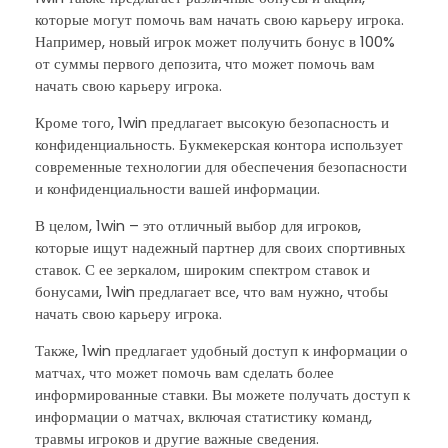
которые могут помочь вам начать свою карьеру игрока.
Например, новый игрок может получить бонус в 100%
от суммы первого депозита, что может помочь вам
начать свою карьеру игрока.
Кроме того, 1win предлагает высокую безопасность и
конфиденциальность. Букмекерская контора использует
современные технологии для обеспечения безопасности
и конфиденциальности вашей информации.
В целом, 1win – это отличный выбор для игроков,
которые ищут надежный партнер для своих спортивных
ставок. С ее зеркалом, широким спектром ставок и
бонусами, 1win предлагает все, что вам нужно, чтобы
начать свою карьеру игрока.
Также, 1win предлагает удобный доступ к информации о
матчах, что может помочь вам сделать более
информированные ставки. Вы можете получать доступ к
информации о матчах, включая статистику команд,
травмы игроков и другие важные сведения.