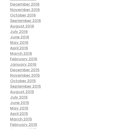
December 2016
November 2016
October 2016
September 2016
August 2016
July 2016
June 2016
May 2016
April 2016
March 2016
February 2016
January 2016
December 2015
November 2015
October 2015
September 2015
August 2015
July 2015
June 2015
May 2015
April 2015
March 2015
February 2015