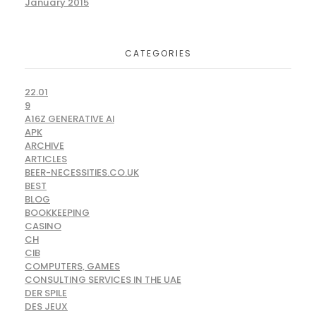
January 2015
CATEGORIES
22.01
9
A16Z GENERATIVE AI
APK
ARCHIVE
ARTICLES
BEER-NECESSITIES.CO.UK
BEST
BLOG
BOOKKEEPING
CASINO
CH
CIB
COMPUTERS, GAMES
CONSULTING SERVICES IN THE UAE
DER SPILE
DES JEUX