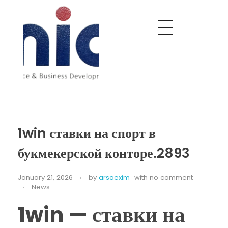
Nobel India Overseas
Export With Us
1win ставки на спорт в
букмекерской конторе.2893
January 21, 2026
by
arsaexim
with
no comment
News
1win — ставки на