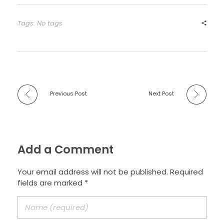
Tags: No tags
Previous Post
Next Post
Add a Comment
Your email address will not be published. Required
fields are marked *