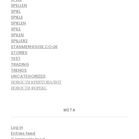
SPELLEN
SPIEL
SPIELE
SPIELEN
SPILE
SPILEN
SPILLER2
STANMERHOUSE.CO.UK
STORIES
TEST
TRADING
TRENDS
UNCATEGORIZED
НОВОСТИ КРИПТОВАЛЮТ
НОВОСТИ ФОРЕКС
META
Log in
Entries feed