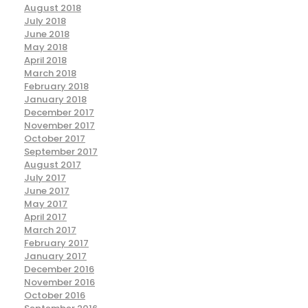
August 2018
July 2018
June 2018
May 2018
April 2018
March 2018
February 2018
January 2018
December 2017
November 2017
October 2017
September 2017
August 2017
July 2017
June 2017
May 2017
April 2017
March 2017
February 2017
January 2017
December 2016
November 2016
October 2016