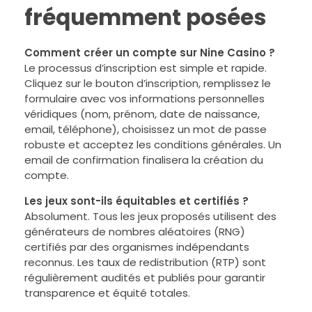
fréquemment posées
Comment créer un compte sur Nine Casino ?
Le processus d’inscription est simple et rapide.
Cliquez sur le bouton d’inscription, remplissez le
formulaire avec vos informations personnelles
véridiques (nom, prénom, date de naissance,
email, téléphone), choisissez un mot de passe
robuste et acceptez les conditions générales. Un
email de confirmation finalisera la création du
compte.
Les jeux sont-ils équitables et certifiés ?
Absolument. Tous les jeux proposés utilisent des
générateurs de nombres aléatoires (RNG)
certifiés par des organismes indépendants
reconnus. Les taux de redistribution (RTP) sont
régulièrement audités et publiés pour garantir
transparence et équité totales.