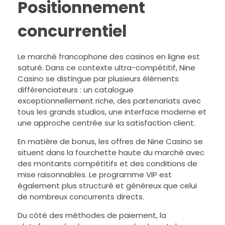
Positionnement
concurrentiel
Le marché francophone des casinos en ligne est
saturé. Dans ce contexte ultra-compétitif, Nine
Casino se distingue par plusieurs éléments
différenciateurs : un catalogue
exceptionnellement riche, des partenariats avec
tous les grands studios, une interface moderne et
une approche centrée sur la satisfaction client.
En matière de bonus, les offres de Nine Casino se
situent dans la fourchette haute du marché avec
des montants compétitifs et des conditions de
mise raisonnables. Le programme VIP est
également plus structuré et généreux que celui
de nombreux concurrents directs.
Du côté des méthodes de paiement, la