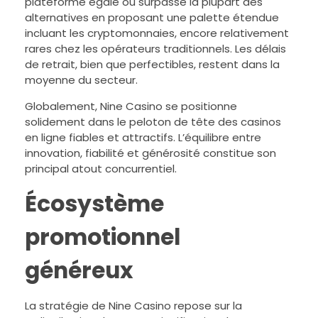
plateforme égale ou surpasse la plupart des
alternatives en proposant une palette étendue
incluant les cryptomonnaies, encore relativement
rares chez les opérateurs traditionnels. Les délais
de retrait, bien que perfectibles, restent dans la
moyenne du secteur.
Globalement, Nine Casino se positionne
solidement dans le peloton de tête des casinos
en ligne fiables et attractifs. L’équilibre entre
innovation, fiabilité et générosité constitue son
principal atout concurrentiel.
Écosystème
promotionnel
généreux
La stratégie de Nine Casino repose sur la