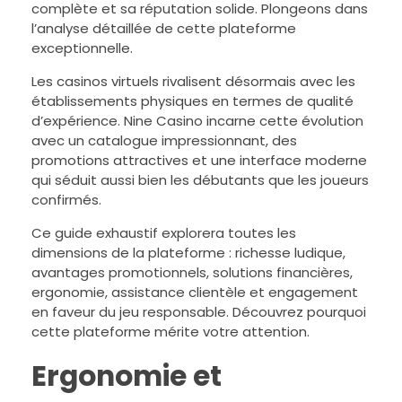
complète et sa réputation solide. Plongeons dans
l’analyse détaillée de cette plateforme
exceptionnelle.
Les casinos virtuels rivalisent désormais avec les
établissements physiques en termes de qualité
d’expérience. Nine Casino incarne cette évolution
avec un catalogue impressionnant, des
promotions attractives et une interface moderne
qui séduit aussi bien les débutants que les joueurs
confirmés.
Ce guide exhaustif explorera toutes les
dimensions de la plateforme : richesse ludique,
avantages promotionnels, solutions financières,
ergonomie, assistance clientèle et engagement
en faveur du jeu responsable. Découvrez pourquoi
cette plateforme mérite votre attention.
Ergonomie et