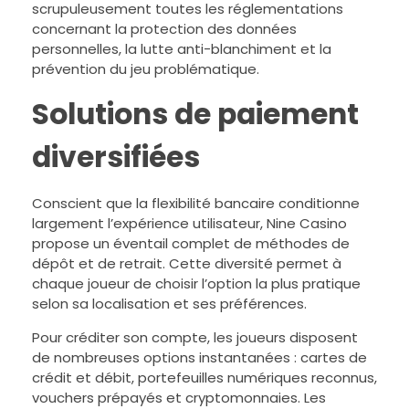
scrupuleusement toutes les réglementations
concernant la protection des données
personnelles, la lutte anti-blanchiment et la
prévention du jeu problématique.
Solutions de paiement
diversifiées
Conscient que la flexibilité bancaire conditionne
largement l’expérience utilisateur, Nine Casino
propose un éventail complet de méthodes de
dépôt et de retrait. Cette diversité permet à
chaque joueur de choisir l’option la plus pratique
selon sa localisation et ses préférences.
Pour créditer son compte, les joueurs disposent
de nombreuses options instantanées : cartes de
crédit et débit, portefeuilles numériques reconnus,
vouchers prépayés et cryptomonnaies. Les