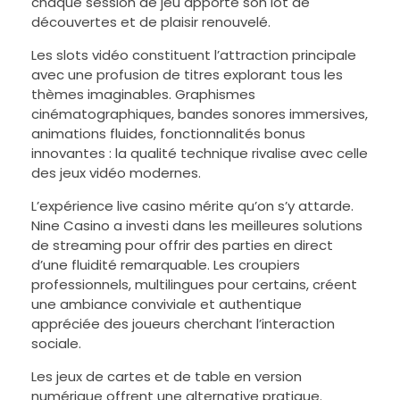
chaque session de jeu apporte son lot de
découvertes et de plaisir renouvelé.
Les slots vidéo constituent l’attraction principale
avec une profusion de titres explorant tous les
thèmes imaginables. Graphismes
cinématographiques, bandes sonores immersives,
animations fluides, fonctionnalités bonus
innovantes : la qualité technique rivalise avec celle
des jeux vidéo modernes.
L’expérience live casino mérite qu’on s’y attarde.
Nine Casino a investi dans les meilleures solutions
de streaming pour offrir des parties en direct
d’une fluidité remarquable. Les croupiers
professionnels, multilingues pour certains, créent
une ambiance conviviale et authentique
appréciée des joueurs cherchant l’interaction
sociale.
Les jeux de cartes et de table en version
numérique offrent une alternative pratique.