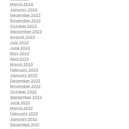
March 2024
January 2024
December 2023
November 2023
October 2023
September 2023
August 2023
July 2023
June 2023
May 2023
April 2023
March 2023
February 2023
January 2023
December 2022
November 2022
October 2022
September 2022
June 2022
March 2022
February 2022
January 2022
December 2021