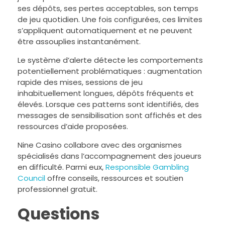
ses dépôts, ses pertes acceptables, son temps
de jeu quotidien. Une fois configurées, ces limites
s’appliquent automatiquement et ne peuvent
être assouplies instantanément.
Le système d’alerte détecte les comportements
potentiellement problématiques : augmentation
rapide des mises, sessions de jeu
inhabituellement longues, dépôts fréquents et
élevés. Lorsque ces patterns sont identifiés, des
messages de sensibilisation sont affichés et des
ressources d’aide proposées.
Nine Casino collabore avec des organismes
spécialisés dans l’accompagnement des joueurs
en difficulté. Parmi eux,
Responsible Gambling
Council
offre conseils, ressources et soutien
professionnel gratuit.
Questions