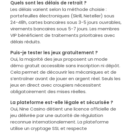
Quels sont les délais de retrait ?
Les délais varient selon la méthode choisie :
portefeuilles électroniques (Skrill, Neteller) sous
24-48h, cartes bancaires sous 3-5 jours ouvrables,
virements bancaires sous 5-7 jours. Les membres
VIP bénéficient de traitements prioritaires avec
délais réduits.
Puis-je tester les jeux gratuitement ?
Oui, la majorité des jeux proposent un mode
démo gratuit accessible sans inscription ni dépôt.
Cela permet de découvrir les mécaniques et de
s’entraîner avant de jouer en argent réel. Seuls les
jeux en direct avec croupiers nécessitent
obligatoirement des mises réelles.
La plateforme est-elle légale et sécurisée ?
Oui, Nine Casino détient une licence officielle de
jeu délivrée par une autorité de régulation
reconnue internationalement. La plateforme
utilise un cryptage SSL et respecte