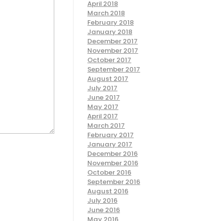
April 2018
March 2018
February 2018
January 2018
December 2017
November 2017
October 2017
September 2017
August 2017
July 2017
June 2017
May 2017
April 2017
March 2017
February 2017
January 2017
December 2016
November 2016
October 2016
September 2016
August 2016
July 2016
June 2016
May 2016