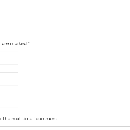
s are marked *
or the next time I comment.