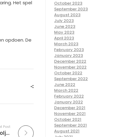
ring. Het spel
October 2023
September 2023
August 2023
July 2023
June 2023
May 2023
April 2023
gen opdoen. De
March 2023
February 2023
January 2023
December 2022
November 2022
October 2022
September 2022
June 2022
March 2022
February 2022
January 2022
December 2021
November 2021
October 2021
September 2021
t Post
August 2021
Napomena za Thunderstruck II slot: Najbolja knjiga o igranju i igranju
July 2021