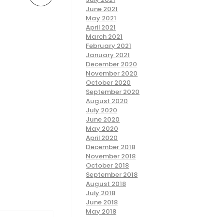
June 2021
May 2021
April 2021
March 2021
February 2021
January 2021
December 2020
November 2020
October 2020
September 2020
August 2020
July 2020
June 2020
May 2020
April 2020
December 2018
November 2018
October 2018
September 2018
August 2018
July 2018
June 2018
May 2018