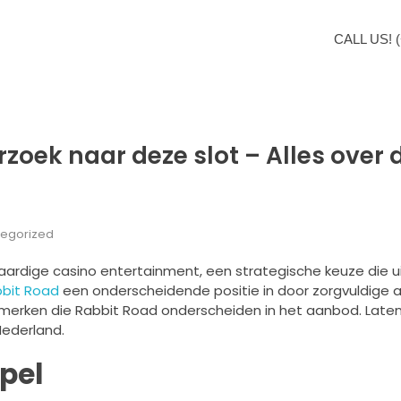
CALL US! (
zoek naar deze slot – Alles over 
egorized
aardige casino entertainment, een strategische keuze die 
bit Road
een onderscheidende positie in door zorgvuldige 
enmerken die Rabbit Road onderscheiden in het aanbod. Lat
Nederland.
spel