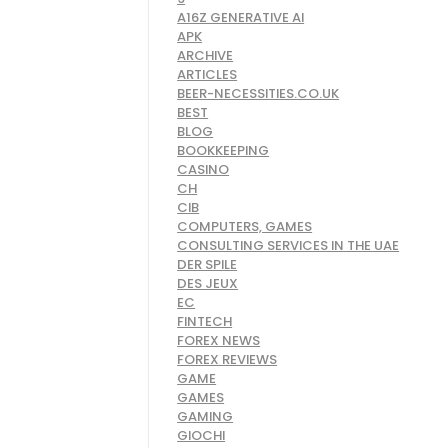
A16Z GENERATIVE AI
APK
ARCHIVE
ARTICLES
BEER-NECESSITIES.CO.UK
BEST
BLOG
BOOKKEEPING
CASINO
CH
CIB
COMPUTERS, GAMES
CONSULTING SERVICES IN THE UAE
DER SPILE
DES JEUX
EC
FINTECH
FOREX NEWS
FOREX REVIEWS
GAME
GAMES
GAMING
GIOCHI