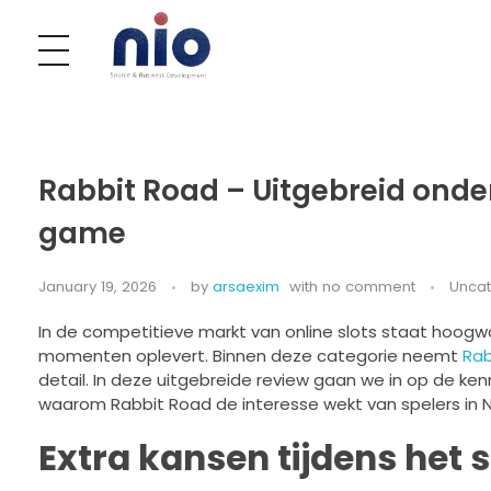
Nobel India Overseas
Export With Us
Rabbit Road – Uitgebreid onder
game
January 19, 2026
by
arsaexim
with
no comment
Uncat
In de competitieve markt van online slots staat hoogw
momenten oplevert. Binnen deze categorie neemt
Rab
detail. In deze uitgebreide review gaan we in op de k
waarom Rabbit Road de interesse wekt van spelers in 
Extra kansen tijdens het 