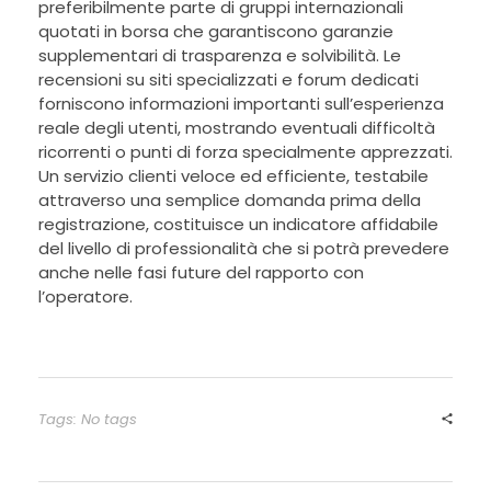
preferibilmente parte di gruppi internazionali
quotati in borsa che garantiscono garanzie
supplementari di trasparenza e solvibilità. Le
recensioni su siti specializzati e forum dedicati
forniscono informazioni importanti sull’esperienza
reale degli utenti, mostrando eventuali difficoltà
ricorrenti o punti di forza specialmente apprezzati.
Un servizio clienti veloce ed efficiente, testabile
attraverso una semplice domanda prima della
registrazione, costituisce un indicatore affidabile
del livello di professionalità che si potrà prevedere
anche nelle fasi future del rapporto con
l’operatore.
Tags: No tags