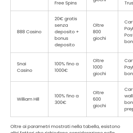
Free Spins
Trus
20€ gratis
Car
senza
Oltre
Pay
888 Casino
deposito +
800
Pos
bonus
giochi
bon
deposito
Oltre
Car
Snai
100% fino a
1000
PayP
Casino
1000€
giochi
bon
Car
Oltre
100% fino a
wall
William Hill
600
300€
boni
giochi
pre
Oltre ai parametri mostrati nella tabella, esistono
altri fattori che richiedono considerazione nella