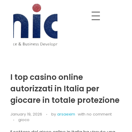
Nobel India Overseas
Export With Us
I top casino online
autorizzati in Italia per
giocare in totale protezione
January 19, 2026
by
arsaexim
with
no comment
gioco
Il settore del gioco online in Italia ha vissuto una