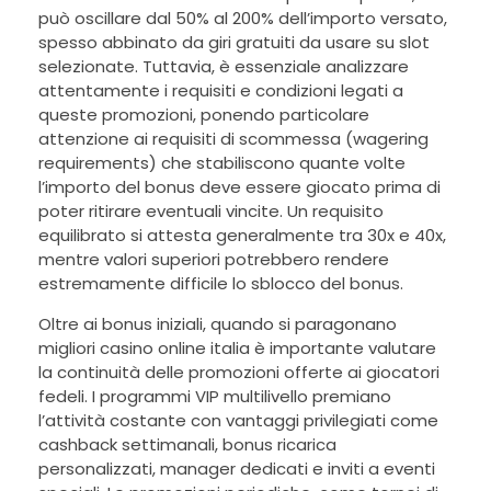
può oscillare dal 50% al 200% dell’importo versato,
spesso abbinato da giri gratuiti da usare su slot
selezionate. Tuttavia, è essenziale analizzare
attentamente i requisiti e condizioni legati a
queste promozioni, ponendo particolare
attenzione ai requisiti di scommessa (wagering
requirements) che stabiliscono quante volte
l’importo del bonus deve essere giocato prima di
poter ritirare eventuali vincite. Un requisito
equilibrato si attesta generalmente tra 30x e 40x,
mentre valori superiori potrebbero rendere
estremamente difficile lo sblocco del bonus.
Oltre ai bonus iniziali, quando si paragonano
migliori casino online italia è importante valutare
la continuità delle promozioni offerte ai giocatori
fedeli. I programmi VIP multilivello premiano
l’attività costante con vantaggi privilegiati come
cashback settimanali, bonus ricarica
personalizzati, manager dedicati e inviti a eventi