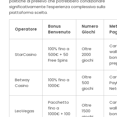
politiche di prelievo che potrebbero condizionare
significativamente l’esperienza complessiva sulla
piattaforma scelta.
Bonus
Numero
Met
Operatore
Benvenuto
Giochi
Pa
Car
100% fino a
Oltre
wall
StarCasino
500€ + 50
2000
boni
Free Spins
giochi
pre
Oltre
Car
Betway
100% fino a
500
PayP
Casino
1000€
giochi
Nete
Pacchetto
Car
Oltre
fino a
wall
LeoVegas
1500
1000€ + 100
boni
giochi