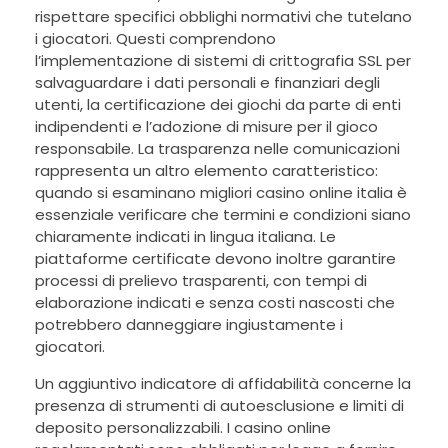
rispettare specifici obblighi normativi che tutelano
i giocatori. Questi comprendono
l’implementazione di sistemi di crittografia SSL per
salvaguardare i dati personali e finanziari degli
utenti, la certificazione dei giochi da parte di enti
indipendenti e l’adozione di misure per il gioco
responsabile. La trasparenza nelle comunicazioni
rappresenta un altro elemento caratteristico:
quando si esaminano migliori casino online italia è
essenziale verificare che termini e condizioni siano
chiaramente indicati in lingua italiana. Le
piattaforme certificate devono inoltre garantire
processi di prelievo trasparenti, con tempi di
elaborazione indicati e senza costi nascosti che
potrebbero danneggiare ingiustamente i
giocatori.
Un aggiuntivo indicatore di affidabilità concerne la
presenza di strumenti di autoesclusione e limiti di
deposito personalizzabili. I casino online