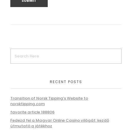
RECENT POSTS
Transition of Norsk Tipping’s Website to
norsktipping.com
favorite article 188806
Fedezd fel a Magyar Online Casino világát: kezdő
útmutató a játékhoz