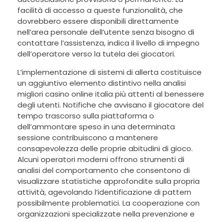
facilità di accesso a queste funzionalità, che
dovrebbero essere disponibili direttamente
nell’area personale dell’utente senza bisogno di
contattare l’assistenza, indica il livello di impegno
dell’operatore verso la tutela dei giocatori.
L’implementazione di sistemi di allerta costituisce
un aggiuntivo elemento distintivo nella analisi
migliori casino online italia più attenti al benessere
degli utenti. Notifiche che avvisano il giocatore del
tempo trascorso sulla piattaforma o
dell’ammontare speso in una determinata
sessione contribuiscono a mantenere
consapevolezza delle proprie abitudini di gioco.
Alcuni operatori moderni offrono strumenti di
analisi del comportamento che consentono di
visualizzare statistiche approfondite sulla propria
attività, agevolando l’identificazione di pattern
possibilmente problematici. La cooperazione con
organizzazioni specializzate nella prevenzione e