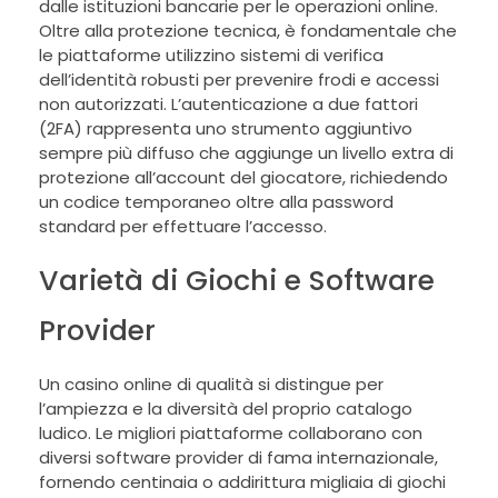
dalle istituzioni bancarie per le operazioni online.
Oltre alla protezione tecnica, è fondamentale che
le piattaforme utilizzino sistemi di verifica
dell’identità robusti per prevenire frodi e accessi
non autorizzati. L’autenticazione a due fattori
(2FA) rappresenta uno strumento aggiuntivo
sempre più diffuso che aggiunge un livello extra di
protezione all’account del giocatore, richiedendo
un codice temporaneo oltre alla password
standard per effettuare l’accesso.
Varietà di Giochi e Software
Provider
Un casino online di qualità si distingue per
l’ampiezza e la diversità del proprio catalogo
ludico. Le migliori piattaforme collaborano con
diversi software provider di fama internazionale,
fornendo centinaia o addirittura migliaia di giochi