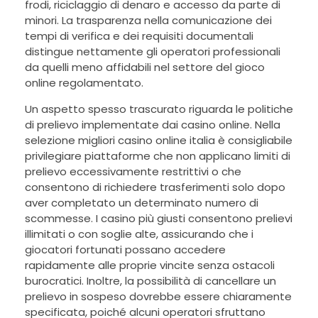
frodi, riciclaggio di denaro e accesso da parte di
minori. La trasparenza nella comunicazione dei
tempi di verifica e dei requisiti documentali
distingue nettamente gli operatori professionali
da quelli meno affidabili nel settore del gioco
online regolamentato.
Un aspetto spesso trascurato riguarda le politiche
di prelievo implementate dai casino online. Nella
selezione migliori casino online italia è consigliabile
privilegiare piattaforme che non applicano limiti di
prelievo eccessivamente restrittivi o che
consentono di richiedere trasferimenti solo dopo
aver completato un determinato numero di
scommesse. I casino più giusti consentono prelievi
illimitati o con soglie alte, assicurando che i
giocatori fortunati possano accedere
rapidamente alle proprie vincite senza ostacoli
burocratici. Inoltre, la possibilità di cancellare un
prelievo in sospeso dovrebbe essere chiaramente
specificata, poiché alcuni operatori sfruttano