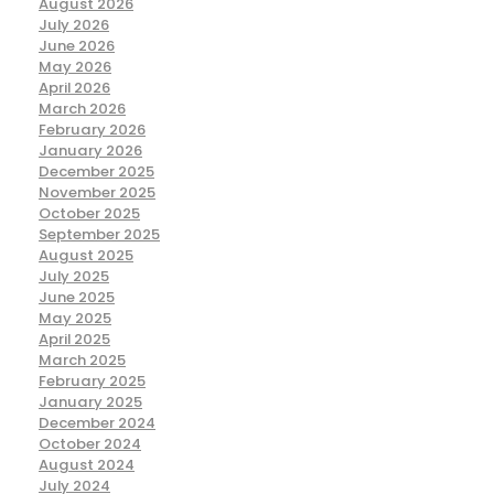
August 2026
July 2026
June 2026
May 2026
April 2026
March 2026
February 2026
January 2026
December 2025
November 2025
October 2025
September 2025
August 2025
July 2025
June 2025
May 2025
April 2025
March 2025
February 2025
January 2025
December 2024
October 2024
August 2024
July 2024