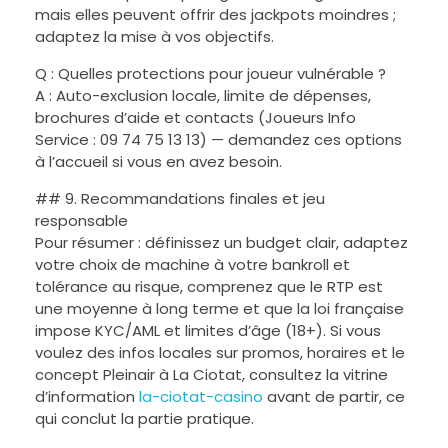
mais elles peuvent offrir des jackpots moindres ;
adaptez la mise à vos objectifs.
Q : Quelles protections pour joueur vulnérable ?
A : Auto-exclusion locale, limite de dépenses,
brochures d’aide et contacts (Joueurs Info
Service : 09 74 75 13 13) — demandez ces options
à l’accueil si vous en avez besoin.
## 9. Recommandations finales et jeu
responsable
Pour résumer : définissez un budget clair, adaptez
votre choix de machine à votre bankroll et
tolérance au risque, comprenez que le RTP est
une moyenne à long terme et que la loi française
impose KYC/AML et limites d’âge (18+). Si vous
voulez des infos locales sur promos, horaires et le
concept Pleinair à La Ciotat, consultez la vitrine
d’information
la-ciotat-casino
avant de partir, ce
qui conclut la partie pratique.