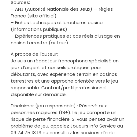
Sources:
– ANJ (Autorité Nationale des Jeux) — règles
France (site officiel)
– Fiches techniques et brochures casino
(informations publiques)
– Expériences pratiques et cas réels d’usage en
casino terrestre (auteur)
À propos de l’auteur:
Je suis un rédacteur francophone spécialisé en
jeux d’argent et conseils pratiques pour
débutants, avec expérience terrain en casinos
terrestres et une approche orientée vers le jeu
responsable. Contact/profil professionnel
disponible sur demande.
Disclaimer (jeu responsable) : Réservé aux
personnes majeures (18+). Le jeu comporte un
risque de perte financière. Si vous pensez avoir un
problème de jeu, appelez Joueurs Info Service au
09 74 75 13 13 ou consultez les services d’aide