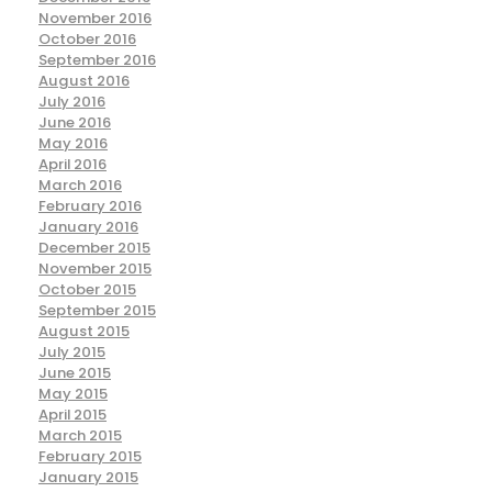
November 2016
October 2016
September 2016
August 2016
July 2016
June 2016
May 2016
April 2016
March 2016
February 2016
January 2016
December 2015
November 2015
October 2015
September 2015
August 2015
July 2015
June 2015
May 2015
April 2015
March 2015
February 2015
January 2015