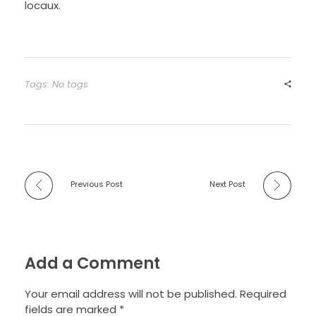
locaux.
Tags: No tags
Previous Post
Next Post
Add a Comment
Your email address will not be published. Required
fields are marked *