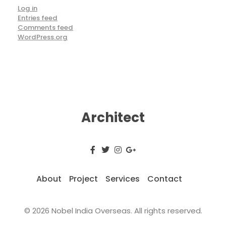
Log in
Entries feed
Comments feed
WordPress.org
Architect
About
Project
Services
Contact
© 2026 Nobel India Overseas. All rights reserved.