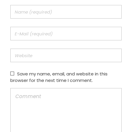
Save my name, email, and website in this
browser for the next time I comment.