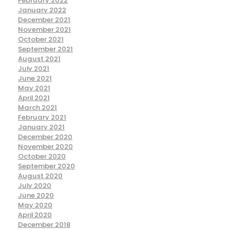
February 2022
January 2022
December 2021
November 2021
October 2021
September 2021
August 2021
July 2021
June 2021
May 2021
April 2021
March 2021
February 2021
January 2021
December 2020
November 2020
October 2020
September 2020
August 2020
July 2020
June 2020
May 2020
April 2020
December 2018