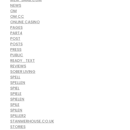
NEWS
OM
OM CC
ONLINE CASINO
PAGES
PART4
POST
POSTS
PRESS
PUBLIC
READY_TEXT
REVIEWS
SOBER LIVING
SPELL
SPELLEN
SPIEL
SPIELE
SPIELEN
SPILE
SPILEN
SPILLER2
STANMERHOUSE.CO.UK
STORIES