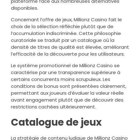
plateforme face aux nombreuses alternatives
disponibles.
Concernant l’offre de jeux, Millionz Casino fait le
choix de la sélection réfléchie plutôt que de
l’accumulation indiscriminée. Cette philosophie
curatoriale se traduit par un catalogue où la
densité de titres de qualité est élevée, améliorant
l’efficacité de la découverte pour les utilisateurs.
Le système promotionnel de Millionz Casino se
caractérise par une transparence supérieure à
certains concurrents moins scrupuleux. Les
conditions de bonus sont présentées clairement,
permettant aux joueurs d’évaluer la valeur réelle
avant engagement plutôt que de découvrir des
restrictions cachées ultérieurement.
Catalogue de jeux
La stratégie de contenu ludique de Millionz Casino