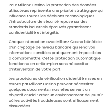
Pour Millionz Casino, la protection des données
utilisateurs représente une priorité stratégique qui
influence toutes les décisions technologiques.
L’infrastructure de sécurité repose sur des
standards industriels éprouvés garantissant
confidentialité et intégrité.
Chaque interaction avec Millionz Casino bénéficie
d’un cryptage de niveau bancaire qui rend vos
informations sensibles pratiquement impossibles
à compromettre. Cette protection automatique
fonctionne en arrière-plan sans nécessiter
d’intervention de votre part.
Les procédures de vérification d’identité mises en
œuvre par Millionz Casino peuvent nécessiter
quelques documents, mais elles servent un
objectif crucial : créer un environnement de jeu sûr
où les activités frauduleuses sont efficacement
dissuadées.