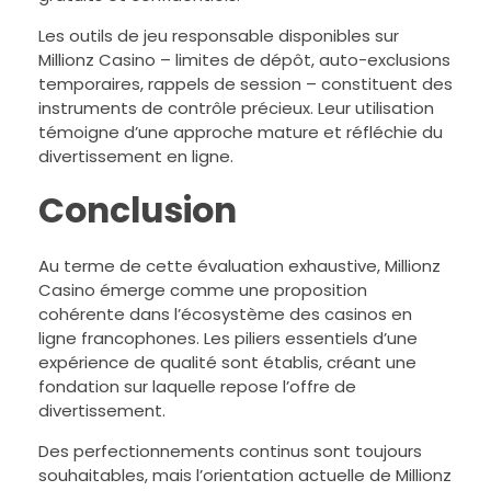
Les outils de jeu responsable disponibles sur
Millionz Casino – limites de dépôt, auto-exclusions
temporaires, rappels de session – constituent des
instruments de contrôle précieux. Leur utilisation
témoigne d’une approche mature et réfléchie du
divertissement en ligne.
Conclusion
Au terme de cette évaluation exhaustive, Millionz
Casino émerge comme une proposition
cohérente dans l’écosystème des casinos en
ligne francophones. Les piliers essentiels d’une
expérience de qualité sont établis, créant une
fondation sur laquelle repose l’offre de
divertissement.
Des perfectionnements continus sont toujours
souhaitables, mais l’orientation actuelle de Millionz