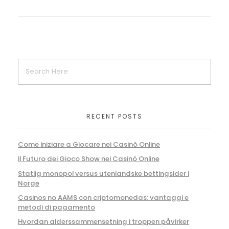
RECENT POSTS
Come Iniziare a Giocare nei Casinò Online
Il Futuro dei Gioco Show nei Casinò Online
Statlig monopol versus utenlandske bettingsider i
Norge
Casinos no AAMS con criptomonedas: vantaggi e
metodi di pagamento
Hvordan alderssammensetning i troppen påvirker