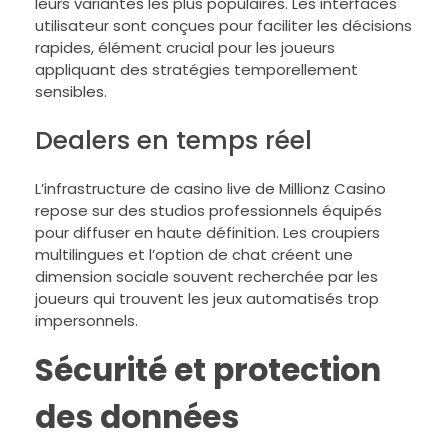
leurs variantes les plus populaires. Les interfaces
utilisateur sont conçues pour faciliter les décisions
rapides, élément crucial pour les joueurs
appliquant des stratégies temporellement
sensibles.
Dealers en temps réel
L’infrastructure de casino live de Millionz Casino
repose sur des studios professionnels équipés
pour diffuser en haute définition. Les croupiers
multilingues et l’option de chat créent une
dimension sociale souvent recherchée par les
joueurs qui trouvent les jeux automatisés trop
impersonnels.
Sécurité et protection
des données