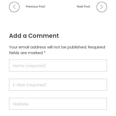
Previous Post
Next Post
Add a Comment
Your email address will not be published. Required
fields are marked *