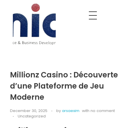
Nobel India Overseas
Export With Us
Millionz Casino : Découverte
d’une Plateforme de Jeu
Moderne
December 30, 2025
by
arsaexim
with
no comment
Uncategorized