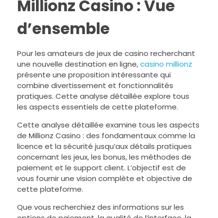
Millionz Casino : Vue
d’ensemble
Pour les amateurs de jeux de casino recherchant
une nouvelle destination en ligne,
casino millionz
présente une proposition intéressante qui
combine divertissement et fonctionnalités
pratiques. Cette analyse détaillée explore tous
les aspects essentiels de cette plateforme.
Cette analyse détaillée examine tous les aspects
de Millionz Casino : des fondamentaux comme la
licence et la sécurité jusqu’aux détails pratiques
concernant les jeux, les bonus, les méthodes de
paiement et le support client. L’objectif est de
vous fournir une vision complète et objective de
cette plateforme.
Que vous recherchiez des informations sur les
options de paiement, la qualité de l’interface, la