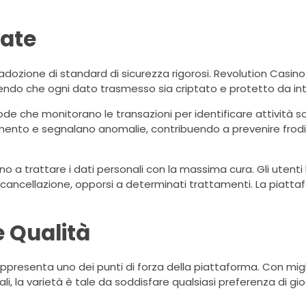
zate
’adozione di standard di sicurezza rigorosi. Revolution Casino 
antendo che ogni dato trasmesso sia criptato e protetto da in
ode che monitorano le transazioni per identificare attività s
nto e segnalano anomalie, contribuendo a prevenire frodi 
 a trattare i dati personali con la massima cura. Gli utenti 
la cancellazione, opporsi a determinati trattamenti. La piatt
e Qualità
rappresenta uno dei punti di forza della piattaforma. Con miglia
li, la varietà è tale da soddisfare qualsiasi preferenza di gio