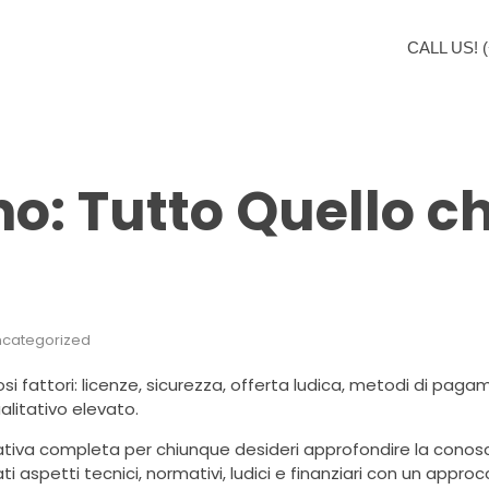
CALL US! (
o: Tutto Quello c
ncategorized
i fattori: licenze, sicurezza, offerta ludica, metodi di pag
ualitativo elevato.
tiva completa per chiunque desideri approfondire la conos
 aspetti tecnici, normativi, ludici e finanziari con un appro