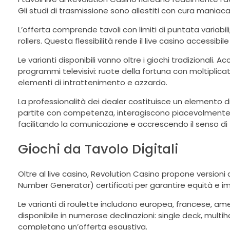
Gli studi di trasmissione sono allestiti con cura maniac
L’offerta comprende tavoli con limiti di puntata variabili,
rollers. Questa flessibilità rende il live casino accessibi
Le varianti disponibili vanno oltre i giochi tradizionali.
programmi televisivi: ruote della fortuna con moltiplicat
elementi di intrattenimento e azzardo.
La professionalità dei dealer costituisce un elemento di
partite con competenza, interagiscono piacevolmente co
facilitando la comunicazione e accrescendo il senso di f
Giochi da Tavolo Digitali
Oltre al live casino, Revolution Casino propone versioni d
Number Generator) certificati per garantire equità e impr
Le varianti di roulette includono europea, francese, amer
disponibile in numerose declinazioni: single deck, multihand
completano un’offerta esaustiva.