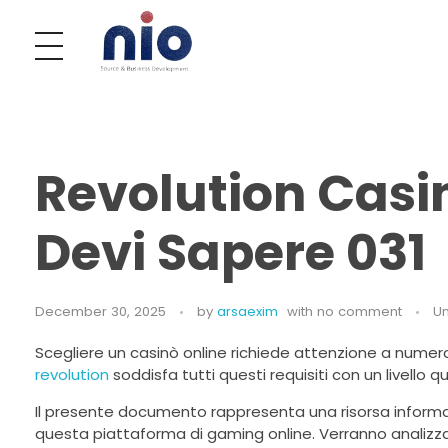
Nobel India Overseas
Export With Us
Revolution Casin
Devi Sapere 031
December 30, 2025
by
arsaexim
with
no comment
U
Scegliere un casinò online richiede attenzione a numeros
revolution
soddisfa tutti questi requisiti con un livello q
Il presente documento rappresenta una risorsa informa
questa piattaforma di gaming online. Verranno analizzati