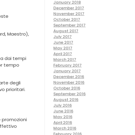
January 2018
December 2017
November 2017
este
October 2017
September 2017
August 2017
rd, Maestro),
July 2017
June 2017
May 2017
April 2017
ia dai tempi
March 2017
nor tempo
February 2017
January 2017
December 2016
November 2016
arte degli
October 2016
o prioritari.
September 2016
August 2016
July 2016
June 2016
May 2016
le promozioni
April 2016
ffettivo
March 2016
February 2016