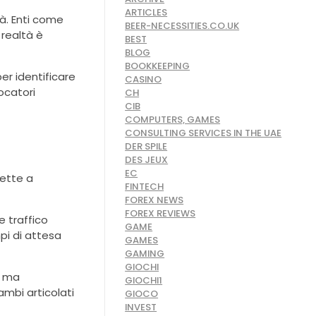
ARTICLES
tà. Enti come
BEER-NECESSITIES.CO.UK
 realtà è
BEST
BLOG
BOOKKEEPING
er identificare
CASINO
ocatori
CH
CIB
COMPUTERS, GAMES
CONSULTING SERVICES IN THE UAE
DER SPILE
DES JEUX
EC
mette a
FINTECH
FOREX NEWS
FOREX REVIEWS
e traffico
GAME
pi di attesa
GAMES
GAMING
GIOCHI
, ma
GIOCHI1
ambi articolati
GIOCO
INVEST