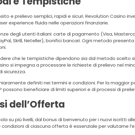
odi e Tempistiche
ito e prelievo semplici, rapidi e sicuri. Revolution Casino inv
r experience fluida nelle operazioni finanziarie.
nze degli utenti italiani: carte di pagamento (Visa, Masterca
al, Skrill, Neteller), bonifici bancari. Ogni metodo presenta
ni.
ndere che le tempistiche dipendono sia dal metodo scelto s
asino si impegna a processare le richieste di prelievo nel mi
i sicurezza.
o chiaramente definiti nei termini e condizioni. Per la maggior p
IP possono beneficiare di limiti superiori e di processi di preliev
i dell’Offerta
 su più livelli, dal bonus di benvenuto per i nuovi iscritti al
e condizioni di ciascuna offerta è essenziale per valutarne l’e