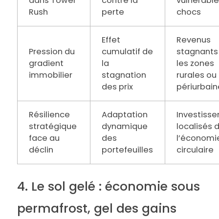
dans Tower
contre la
vulnérable
Rush
perte
chocs
Effet
Revenus
Pression du
cumulatif de
stagnants
gradient
la
les zones
immobilier
stagnation
rurales ou
des prix
périurbain
Résilience
Adaptation
Investiss
stratégique
dynamique
localisés 
face au
des
l’économi
déclin
portefeuilles
circulaire
4. Le sol gelé : économie sous
permafrost, gel des gains