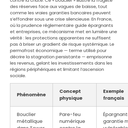
contre la chute. Ce « bouclier » illustre la fragilité
des réserves face aux vagues de baisse, tout
comme les vraies garanties bancaires peuvent
s’effondrer sous une crise silencieuse. En France,
où la prudence réglementaire guide épargnants
et entreprises, ce mécanisme met en lumière une
vérité : les protections apparentes ne suffisent
pas à briser un gradient de risque systémique. Le
permafrost économique — terme utilisé pour
décrire la stagnation persistante — emprisonne
les revenus, gelant les investissements dans les
régions périphériques et limitant l’ascension
sociale.
Concept
Exemple
Phénomène
physique
français
Bouclier
Pare-feu
Épargnant
métallique
numérique
garantie 