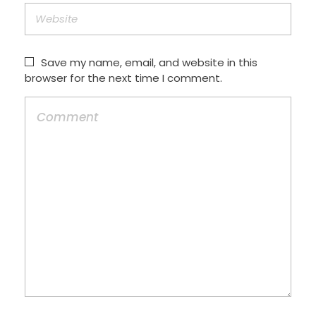
Save my name, email, and website in this
browser for the next time I comment.