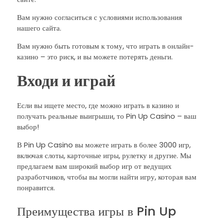
Вам нужно согласиться с условиями использования
нашего сайта.
Вам нужно быть готовым к тому, что играть в онлайн-
казино – это риск, и вы можете потерять деньги.
Входи и играй
Если вы ищете место, где можно играть в казино и
получать реальные выигрыши, то Pin Up Casino – ваш
выбор!
В Pin Up Casino вы можете играть в более 3000 игр,
включая слоты, карточные игры, рулетку и другие. Мы
предлагаем вам широкий выбор игр от ведущих
разработчиков, чтобы вы могли найти игру, которая вам
понравится.
Преимущества игры в Pin Up