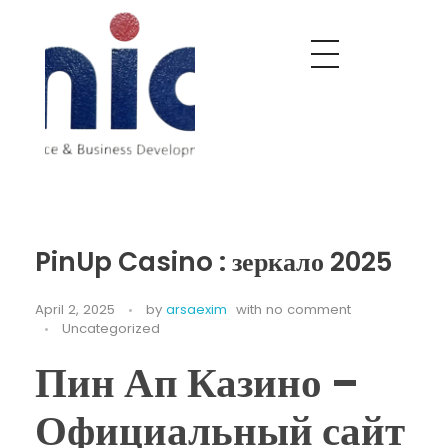
Nobel India Overseas
Export With Us
PinUp Casino : зеркало 2025
April 2, 2025
by
arsaexim
with
no comment
Uncategorized
Пин Ап Казино –
Официальный сайт