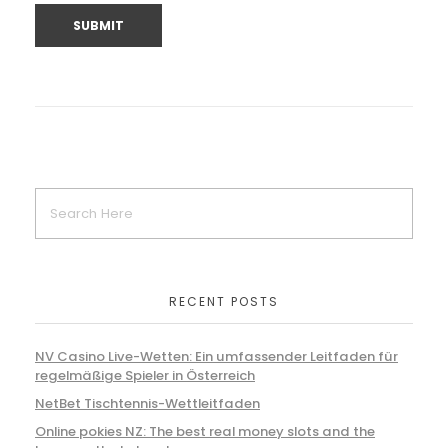
RECENT POSTS
NV Casino Live-Wetten: Ein umfassender Leitfaden für
regelmäßige Spieler in Österreich
NetBet Tischtennis-Wettleitfaden
Online pokies NZ: The best real money slots and the