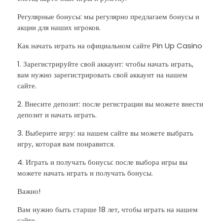
Регулярные бонусы: мы регулярно предлагаем бонусы и
акции для наших игроков.
Как начать играть на официальном сайте Pin Up Casino
1. Зарегистрируйте свой аккаунт: чтобы начать играть,
вам нужно зарегистрировать свой аккаунт на нашем
сайте.
2. Внесите депозит: после регистрации вы можете внести
депозит и начать играть.
3. Выберите игру: на нашем сайте вы можете выбрать
игру, которая вам понравится.
4. Играть и получать бонусы: после выбора игры вы
можете начать играть и получать бонусы.
Важно!
Вам нужно быть старше 18 лет, чтобы играть на нашем
сайте.