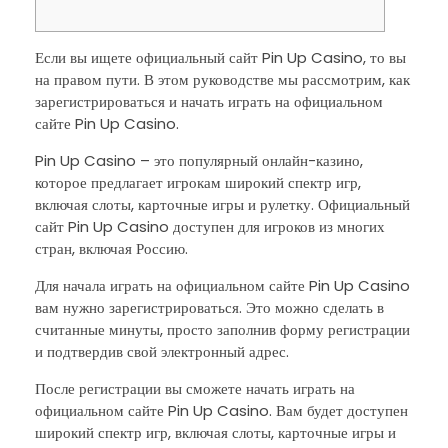
Если вы ищете официальный сайт Pin Up Casino, то вы
на правом пути. В этом руководстве мы рассмотрим, как
зарегистрироваться и начать играть на официальном
сайте Pin Up Casino.
Pin Up Casino – это популярный онлайн-казино,
которое предлагает игрокам широкий спектр игр,
включая слоты, карточные игры и рулетку. Официальный
сайт Pin Up Casino доступен для игроков из многих
стран, включая Россию.
Для начала играть на официальном сайте Pin Up Casino
вам нужно зарегистрироваться. Это можно сделать в
считанные минуты, просто заполнив форму регистрации
и подтвердив свой электронный адрес.
После регистрации вы сможете начать играть на
официальном сайте Pin Up Casino. Вам будет доступен
широкий спектр игр, включая слоты, карточные игры и