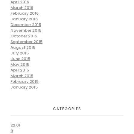
April 2016
March 2016
February 2016
January 2016
December 2015
November 2015
October 2015
September 2015
August 2015
July 2015
June 2015
May 2015
April 2015
March 2015
February 2015
January 2015
CATEGORIES
22.01
9