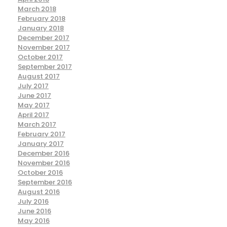
March 2018
February 2018
January 2018
December 2017
November 2017
October 2017
September 2017
August 2017
July 2017
June 2017
May 2017
April 2017
March 2017
February 2017
January 2017
December 2016
November 2016
October 2016
September 2016
August 2016
July 2016
June 2016
May 2016