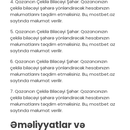
4. Qazancın Çekilə Biləcəyi Şəhər: Qazancınızın
çekilə biləcəyi şəhərə yönləndirəcək hesabınızın
məlumatlarını təqdim etməlisiniz. Bu, mostbet.az
saytında məlumat verilir.
5. Qazancın Çekilə Biləcəyi Şəhər: Qazancınızın
çekilə biləcəyi şəhərə yönləndirəcək hesabınızın
məlumatlarını təqdim etməlisiniz. Bu, mostbet az
saytında məlumat verilir.
6. Qazancın Çekilə Biləcəyi Şəhər: Qazancınızın
çekilə biləcəyi şəhərə yönləndirəcək hesabınızın
məlumatlarını təqdim etməlisiniz. Bu, mostbet.az
saytında məlumat verilir.
7. Qazancın Çekilə Biləcəyi Şəhər: Qazancınızın
çekilə biləcəyi şəhərə yönləndirəcək hesabınızın
məlumatlarını təqdim etməlisiniz. Bu, mostbet az
saytında məlumat verilir.
Əməliyyatlar və