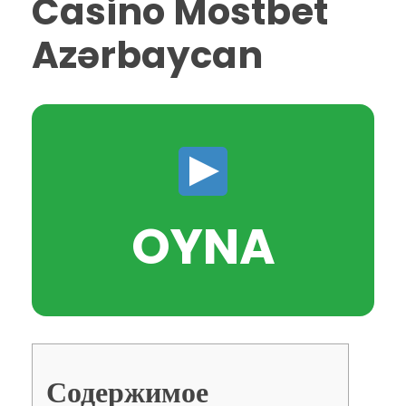
Casino Mostbet
Azərbaycan
OYNA
Содержимое