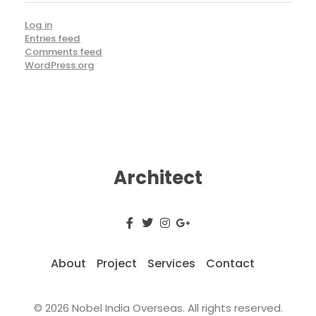
Log in
Entries feed
Comments feed
WordPress.org
Architect
About
Project
Services
Contact
© 2026 Nobel India Overseas. All rights reserved.