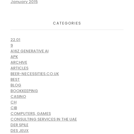
January 2015
CATEGORIES
22.01
9
A16Z GENERATIVE AI
APK
ARCHIVE
ARTICLES
BEER-NECESSITIES.CO.UK
BEST
BLOG
BOOKKEEPING
CASINO
CH
CIB
COMPUTERS, GAMES
CONSULTING SERVICES IN THE UAE
DER SPILE
DES JEUX