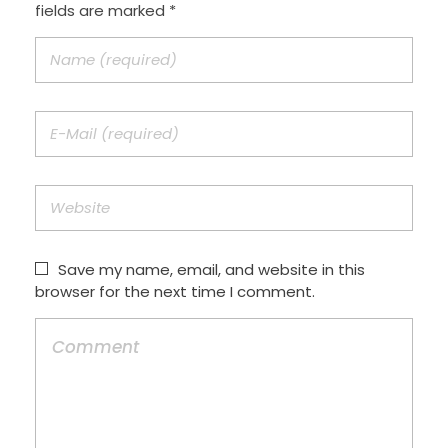
fields are marked *
Save my name, email, and website in this
browser for the next time I comment.