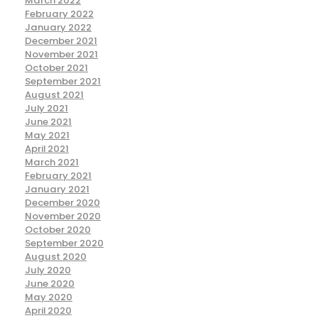
March 2022
February 2022
January 2022
December 2021
November 2021
October 2021
September 2021
August 2021
July 2021
June 2021
May 2021
April 2021
March 2021
February 2021
January 2021
December 2020
November 2020
October 2020
September 2020
August 2020
July 2020
June 2020
May 2020
April 2020