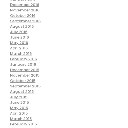
December 2016
November 2016
October 2016
September 2016
August 2016
July 2016
June 2016
May 2016
April 2016
March 2016
February 2016
January 2016
December 2015
November 2015
October 2015
September 2015
August 2015
July 2015
June 2015
May 2015
April 2015
March 2015
February 2015