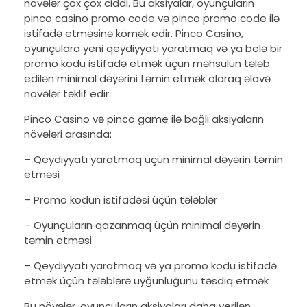
növələr çox çox ciddi. Bu aksiyalar, oyunçuların
pinco casino promo code və pinco promo code ilə
istifadə etməsinə kömək edir. Pinco Casino,
oyunçulara yeni qeydiyyatı yaratmaq və ya belə bir
promo kodu istifadə etmək üçün məhsulun tələb
edilən minimal dəyərini təmin etmək olaraq əlavə
növələr təklif edir.
Pinco Casino və pinco game ilə bağlı aksiyaların
növələri arasında:
– Qeydiyyatı yaratmaq üçün minimal dəyərin təmin
etməsi
– Promo kodun istifadəsi üçün tələblər
– Oyunçuların qazanmaq üçün minimal dəyərin
təmin etməsi
– Qeydiyyatı yaratmaq və ya promo kodu istifadə
etmək üçün tələblərə uyğunluğunu təsdiq etmək
Bu növələr, oyunçuların aksiyaları daha verilən