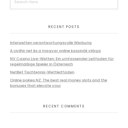
RECENT POSTS
Interwetten verantwortungsvolle Werbung
A civilhir.net és a magyar online kaszinók világa
NV Casino Live-Wetten: Ein umfassender Leitfaden für
regelmäßige Spieler in Österreich
NetBet Tischtennis-Wettleitfaden
Online pokies NZ: The best real money slots and the
bonuses that elevate your
RECENT COMMENTS