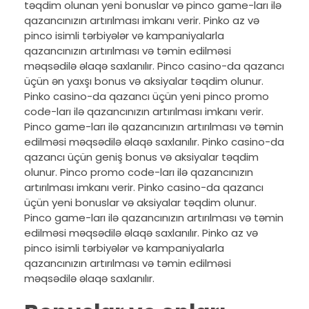
təqdim olunan yeni bonuslar və pinco game-ları ilə
qazancınızın artırılması imkanı verir. Pinko az və
pinco isimli tərbiyələr və kampaniyalarla
qazancınızın artırılması və təmin edilməsi
məqsədilə əlaqə saxlanılır. Pinco casino-da qazancı
üçün ən yaxşı bonus və aksiyalar təqdim olunur.
Pinko casino-da qazancı üçün yeni pinco promo
code-ları ilə qazancınızın artırılması imkanı verir.
Pinco game-ları ilə qazancınızın artırılması və təmin
edilməsi məqsədilə əlaqə saxlanılır. Pinko casino-da
qazancı üçün geniş bonus və aksiyalar təqdim
olunur. Pinco promo code-ları ilə qazancınızın
artırılması imkanı verir. Pinko casino-da qazancı
üçün yeni bonuslar və aksiyalar təqdim olunur.
Pinco game-ları ilə qazancınızın artırılması və təmin
edilməsi məqsədilə əlaqə saxlanılır. Pinko az və
pinco isimli tərbiyələr və kampaniyalarla
qazancınızın artırılması və təmin edilməsi
məqsədilə əlaqə saxlanılır.