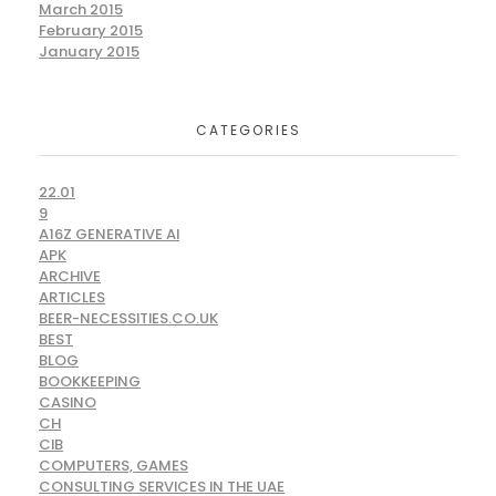
March 2015
February 2015
January 2015
CATEGORIES
22.01
9
A16Z GENERATIVE AI
APK
ARCHIVE
ARTICLES
BEER-NECESSITIES.CO.UK
BEST
BLOG
BOOKKEEPING
CASINO
CH
CIB
COMPUTERS, GAMES
CONSULTING SERVICES IN THE UAE