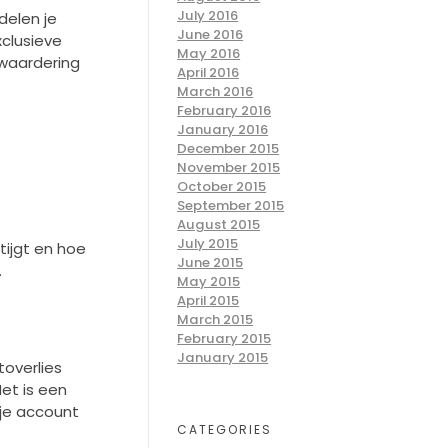
July 2016
delen je
June 2016
clusieve
May 2016
 waardering
April 2016
March 2016
February 2016
January 2016
December 2015
November 2015
October 2015
September 2015
August 2015
July 2015
tijgt en hoe
June 2015
.
May 2015
April 2015
March 2015
February 2015
January 2015
toverlies
Het is een
 je account
CATEGORIES