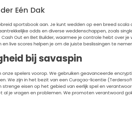
der Eén Dak
breid sportsbook aan. Je kunt wedden op een breed scala 
 aantrekkelijke odds en diverse weddenschappen, zoals sing
s Cash Out en Bet Builder, waarmee je controle hebt over 
n en live scores helpen je om de juiste beslissingen te nemen
heid bij savaspin
van onze spelers voorop. We gebruiken geavanceerde encrypt
. We zijn in het bezit van een Curaçao-licentie (Terdersoft 
strenge eisen op het gebied van eerlijk spel en verantwoo
met al je vragen en problemen. We promoten verantwoord go