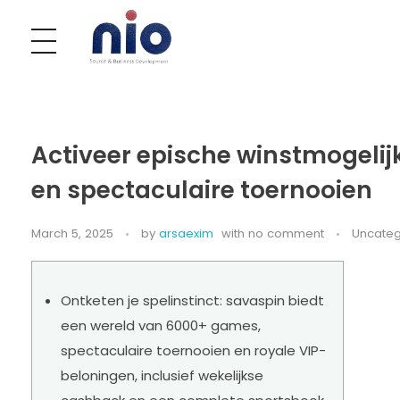
Nobel India Overseas
Export With Us
Activeer epische winstmogelij
en spectaculaire toernooien
March 5, 2025
by
arsaexim
with
no comment
Uncateg
Ontketen je spelinstinct: savaspin biedt
een wereld van 6000+ games,
spectaculaire toernooien en royale VIP-
beloningen, inclusief wekelijkse