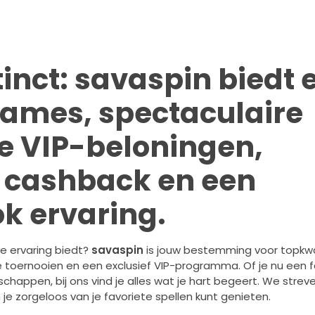
tinct: savaspin biedt 
ames, spectaculaire
le VIP-beloningen,
e cashback en een
k ervaring.
ke ervaring biedt?
savaspin
is jouw bestemming voor topkwa
toernooien en een exclusief VIP-programma. Of je nu een 
schappen, bij ons vind je alles wat je hart begeert. We stre
e zorgeloos van je favoriete spellen kunt genieten.