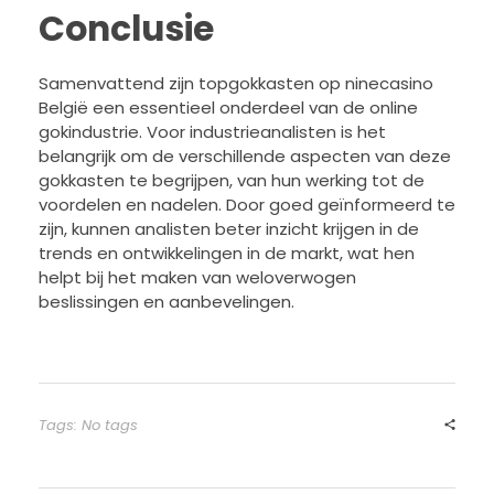
Conclusie
Samenvattend zijn topgokkasten op ninecasino
België een essentieel onderdeel van de online
gokindustrie. Voor industrieanalisten is het
belangrijk om de verschillende aspecten van deze
gokkasten te begrijpen, van hun werking tot de
voordelen en nadelen. Door goed geïnformeerd te
zijn, kunnen analisten beter inzicht krijgen in de
trends en ontwikkelingen in de markt, wat hen
helpt bij het maken van weloverwogen
beslissingen en aanbevelingen.
Tags: No tags