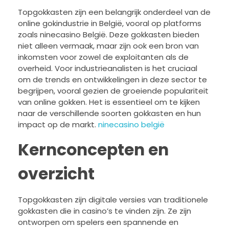
Topgokkasten zijn een belangrijk onderdeel van de
online gokindustrie in België, vooral op platforms
zoals ninecasino België. Deze gokkasten bieden
niet alleen vermaak, maar zijn ook een bron van
inkomsten voor zowel de exploitanten als de
overheid. Voor industrieanalisten is het cruciaal
om de trends en ontwikkelingen in deze sector te
begrijpen, vooral gezien de groeiende populariteit
van online gokken. Het is essentieel om te kijken
naar de verschillende soorten gokkasten en hun
impact op de markt.
ninecasino belgië
Kernconcepten en
overzicht
Topgokkasten zijn digitale versies van traditionele
gokkasten die in casino’s te vinden zijn. Ze zijn
ontworpen om spelers een spannende en