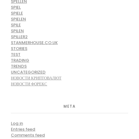
SPELLEN
SPIEL
SPIELE
SPIELEN
SPILE
SPILEN
SPILLER2
STANMERHOUSE.CO.UK
STORIES
TEST
TRADING
TRENDS
UNCATEGORIZED
НОВОСТИ КРИПТОВАЛЮТ
НОВОСТИ ФОРЕКС
META
Log in
Entries feed
Comments feed