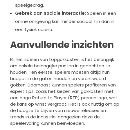
speelgedrag.
Gebrek aan sociale interactie:
Spelen in een
online omgeving kan minder sociaal zijn dan in
een fysiek casino.
Aanvullende inzichten
Bij het spelen van topgokkasten is het belangrijk
om enkele belangrijke punten in gedachten te
houden. Ten eerste, spelers moeten altijd hun
budget in de gaten houden en verantwoord
gokken. Daarnaast kunnen spelers profiteren van
expert tips, zoals het kiezen van gokkasten met
een hoge Return to Player (RTP) percentage, wat
de kans op winst vergroot. Het is ook nuttig om op
de hoogte te blijven van nieuwe releases en
trends in de industrie, aangezien deze de
speelervaring kunnen beïnvloeden.