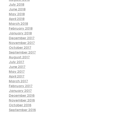
July 2018
June 2018
May 2018
April 2018
March 2018
February 2018
January 2018
December 2017
November 2017
October 2017
September 2017
August 2017
July 2017
June 2017
May 2017
April 2017
March 2017
February 2017
January 2017
December 2016
November 2016
October 2016
September 2016