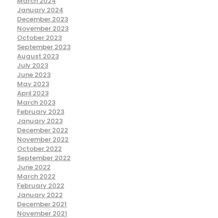
March 2024
January 2024
December 2023
November 2023
October 2023
September 2023
August 2023
July 2023
June 2023
May 2023
April 2023
March 2023
February 2023
January 2023
December 2022
November 2022
October 2022
September 2022
June 2022
March 2022
February 2022
January 2022
December 2021
November 2021