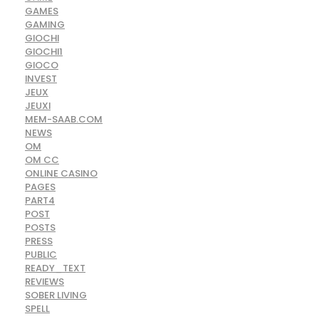
GAMES
GAMING
GIOCHI
GIOCHI1
GIOCO
INVEST
JEUX
JEUXI
MEM-SAAB.COM
NEWS
OM
OM CC
ONLINE CASINO
PAGES
PART4
POST
POSTS
PRESS
PUBLIC
READY_TEXT
REVIEWS
SOBER LIVING
SPELL