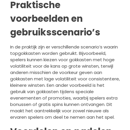
Praktische
voorbeelden en
gebruiksscenario’s
In de praktijk zijn er verschillende scenario’s waarin
topgokkasten worden gebruikt. Bijvoorbeeld,
spelers kunnen kiezen voor gokkasten met hoge
volatiliteit voor de kans op grote winsten, terwijl
anderen misschien de voorkeur geven aan
gokkasten met lage volatiliteit voor consistentere,
kleinere winsten. Een ander voorbeeld is het
gebruik van gokkasten tijdens speciale
evenementen of promoties, waarbij spelers extra
bonussen of gratis spins kunnen ontvangen. Dit
maakt het aantrekkelijk voor zowel nieuwe als
ervaren spelers om deel te nemen aan het spel.