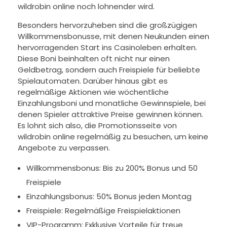
wildrobin online noch lohnender wird.
Besonders hervorzuheben sind die großzügigen
Willkommensbonusse, mit denen Neukunden einen
hervorragenden Start ins Casinoleben erhalten.
Diese Boni beinhalten oft nicht nur einen
Geldbetrag, sondern auch Freispiele für beliebte
Spielautomaten. Darüber hinaus gibt es
regelmäßige Aktionen wie wöchentliche
Einzahlungsboni und monatliche Gewinnspiele, bei
denen Spieler attraktive Preise gewinnen können.
Es lohnt sich also, die Promotionsseite von
wildrobin online regelmäßig zu besuchen, um keine
Angebote zu verpassen.
Willkommensbonus: Bis zu 200% Bonus und 50
Freispiele
Einzahlungsbonus: 50% Bonus jeden Montag
Freispiele: Regelmäßige Freispielaktionen
VIP-Programm: Exklusive Vorteile für treue