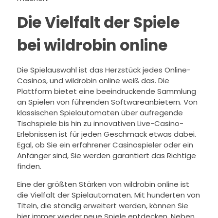
Die Vielfalt der Spiele
bei wildrobin online
Die Spielauswahl ist das Herzstück jedes Online-
Casinos, und wildrobin online weiß das. Die
Plattform bietet eine beeindruckende Sammlung
an Spielen von führenden Softwareanbietern. Von
klassischen Spielautomaten über aufregende
Tischspiele bis hin zu innovativen Live-Casino-
Erlebnissen ist für jeden Geschmack etwas dabei.
Egal, ob Sie ein erfahrener Casinospieler oder ein
Anfänger sind, Sie werden garantiert das Richtige
finden.
Eine der größten Stärken von wildrobin online ist
die Vielfalt der Spielautomaten. Mit hunderten von
Titeln, die ständig erweitert werden, können Sie
hier immer wieder neue Spiele entdecken. Neben