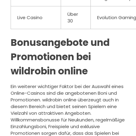
Über
Live Casino
Evolution Gamin
30
Bonusangebote und
Promotionen bei
wildrobin online
Ein weiterer wichtiger Faktor bei der Auswahl eines
Online-Casinos sind die angebotenen Boni und
Promotionen. wildrobin online überzeugt auch in
diesem Bereich und bietet seinen Spielern eine
Vielzahl von attraktiven Angeboten.
Willkommensbonusse für Neukunden, regelmäßige
Einzahlungsboni, Freispiele und exklusive
Promotionen sorgen dafür, dass das Spielen bei