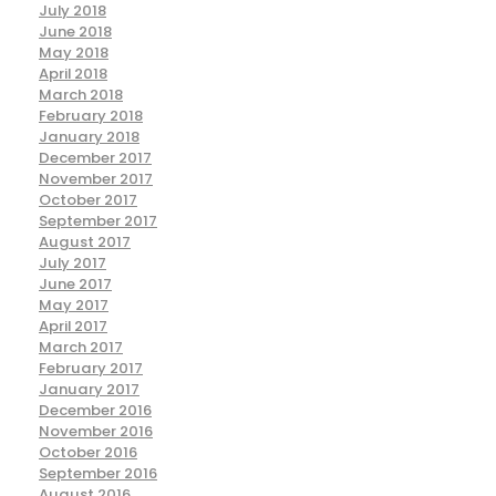
July 2018
June 2018
May 2018
April 2018
March 2018
February 2018
January 2018
December 2017
November 2017
October 2017
September 2017
August 2017
July 2017
June 2017
May 2017
April 2017
March 2017
February 2017
January 2017
December 2016
November 2016
October 2016
September 2016
August 2016