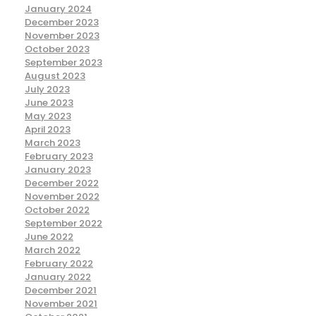
January 2024
December 2023
November 2023
October 2023
September 2023
August 2023
July 2023
June 2023
May 2023
April 2023
March 2023
February 2023
January 2023
December 2022
November 2022
October 2022
September 2022
June 2022
March 2022
February 2022
January 2022
December 2021
November 2021