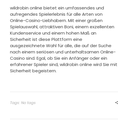
wildrobin online bietet ein umfassendes und
aufregendes Spielerlebnis für alle Arten von
Online-Casino-Liebhabern. Mit einer großen
Spielauswahl, attraktiven Boni, einem exzellenten
Kundenservice und einem hohen Maß an
Sicherheit ist diese Plattform eine
ausgezeichnete Wahl für alle, die auf der Suche
nach einem seriösen und unterhaltsamen Online-
Casino sind. Egal, ob Sie ein Anfänger oder ein
erfahrener Spieler sind, wildrobin online wird Sie mit
Sicherheit begeistern.
Tags: No tags