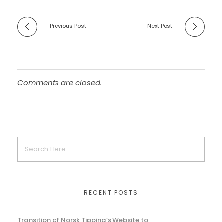
Previous Post
Next Post
Comments are closed.
RECENT POSTS
Transition of Norsk Tipping’s Website to