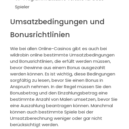
Spieler
Umsatzbedingungen und
Bonusrichtlinien
Wie bei allen Online-Casinos gibt es auch bei
wildrobin online bestimmte Umsatzbedingungen
und Bonusrichtlinien, die erfüllt werden müssen,
bevor Gewinne aus einem Bonus ausgezahlt
werden können. Es ist wichtig, diese Bedingungen
sorgfältig zu lesen, bevor Sie einen Bonus in
Anspruch nehmen. In der Regel müssen Sie den
Bonusbetrag und den Einzahlungsbetrag eine
bestimmte Anzahl von Malen umsetzen, bevor Sie
eine Auszahlung beantragen können. Manchmal
können auch bestimmte Spiele bei der
Umsatzberechnung weniger oder gar nicht
berücksichtigt werden.