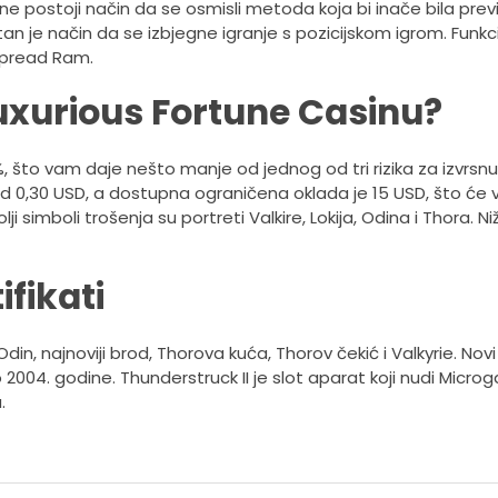
 ne postoji način da se osmisli metoda koja bi inače bila prev
tan je način da se izbjegne igranje s pozicijskom igrom. Funk
 Spread Ram.
 Luxurious Fortune Casinu?
, što vam daje nešto manje od jednog od tri rizika za izvrsnu
d 0,30 USD, a dostupna ograničena oklada je 15 USD, što će 
i simboli trošenja su portreti Valkire, Lokija, Odina i Thora. Niž
ifikati
din, najnoviji brod, Thorova kuća, Thorov čekić i Valkyrie. Novi 
 2004. godine. Thunderstruck II je slot aparat koji nudi Microg
.