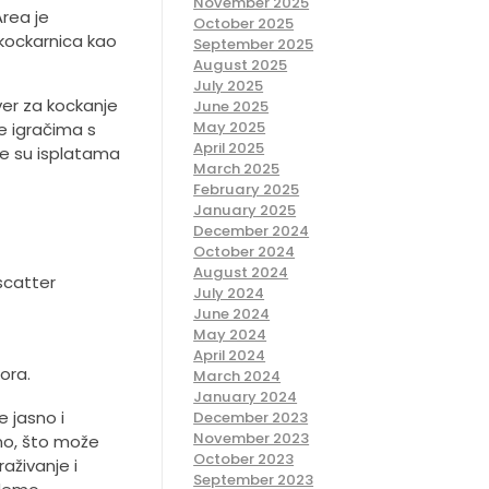
November 2025
Area je
October 2025
 kockarnica kao
September 2025
August 2025
July 2025
ver za kockanje
June 2025
May 2025
le igračima s
April 2025
ije su isplatama
March 2025
February 2025
January 2025
December 2024
October 2024
August 2024
scatter
July 2024
June 2024
May 2024
April 2024
ora.
March 2024
January 2024
e jasno i
December 2023
November 2023
no, što može
October 2023
raživanje i
September 2023