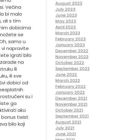
 demo
August 2023
i. Većina
July 2023
la bi malo
June 2023
, ali s tim
May 2023
April 2023
enim dobicima
March 2023
 možete se
February 2023
. Oh, samo u
January 2023
i vi napravite
December 2022
te igrati bilo
November 2022
u zarade na
October 2022
truku ili
September 2022
June 2022
ku, ili sve
March 2022
 Svi dobici od
February 2022
besplatnih
January 2022
rostručeni su i
December 2021
biste ga
November 2021
tivirati ako
October 2021
September 2021
o bonus twist
August 2021
a bilo koji
July 2021
June 2021
May 2021