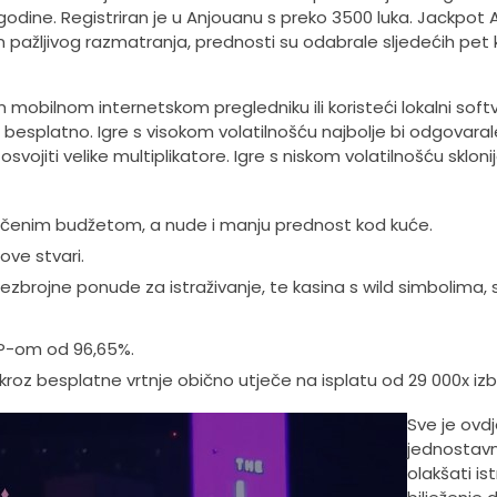
odine. Registriran je u Anjouanu s preko 3500 luka. Jackpot 
 pažljivog razmatranja, prednosti su odabrale sljedećih pet
m mobilnom internetskom pregledniku ili koristeći lokalni soft
e besplatno. Igre s visokom volatilnošću najbolje bi odgovara
 osvojiti velike multiplikatore. Igre s niskom volatilnošću sklon
aničenim budžetom, a nude i manju prednost kod kuće.
ove stvari.
ezbrojne ponude za istraživanje, te kasina s wild simbolima, 
RTP-om od 96,65%.
kroz besplatne vrtnje obično utječe na isplatu od 29 000x izb
Sve je ovdj
jednostav
olakšati ist