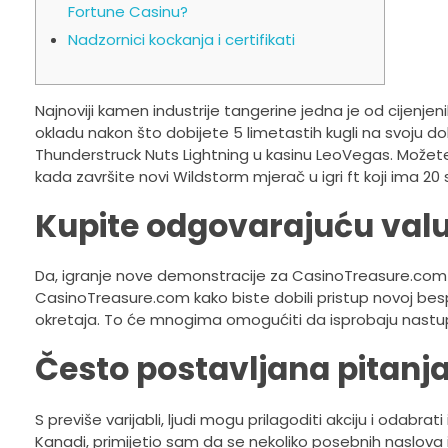
Fortune Casinu?
Nadzornici kockanja i certifikati
Najnoviji kamen industrije tangerine jedna je od cijenjen
okladu nakon što dobijete 5 limetastih kugli na svoju dobi
Thunderstruck Nuts Lightning u kasinu LeoVegas.
Možete 
kada završite novi Wildstorm mjerač u igri ft koji ima 2
Kupite odgovarajuću valut
Da, igranje nove demonstracije za CasinoTreasure.com j
CasinoTreasure.com kako biste dobili pristup novoj besp
okretaja. To će mnogima omogućiti da isprobaju nastu
Često postavljana pitanj
S previše varijabli, ljudi mogu prilagoditi akciju i odabrati
Kanadi, primijetio sam da se nekoliko posebnih naslova 