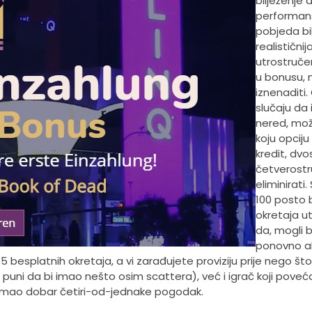
bilježenje
performans
pobjeda bi
realističnija
utrostruč
u bonusu,
iznenaditi
slučaju da 
nered, može
koju opcij
kredit, dvos
četverostru
eliminirati.
100 posto 
okretaja ut
da, mogli 
ponovno ak
 15 besplatnih okretaja, a vi zarađujete proviziju prije nego št
uni da bi imao nešto osim scattera), već i igrač koji povećav
i imao dobar četiri-od-jednake pogodak.