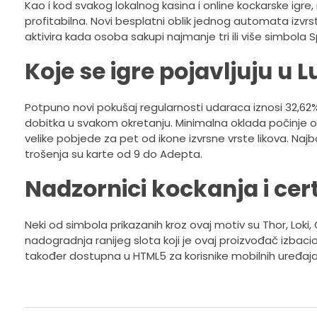
Kao i kod svakog lokalnog kasina i online kockarske igre,
profitabilna. Novi besplatni oblik jednog automata izvrs
aktivira kada osoba sakupi najmanje tri ili više simbola
Koje se igre pojavljuju u
Potpuno novi pokušaj regularnosti udaraca iznosi 32,62%
dobitka u svakom okretanju. Minimalna oklada počinje o
velike pobjede za pet od ikone izvrsne vrste likova. Najbolj
trošenja su karte od 9 do Adepta.
Nadzornici kockanja i cert
Neki od simbola prikazanih kroz ovaj motiv su Thor, Loki, O
nadogradnja ranijeg slota koji je ovaj proizvođač izbacio
također dostupna u HTML5 za korisnike mobilnih uređaja