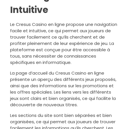
Intuitive
Le Cresus Casino en ligne propose une navigation
facile et intuitive, ce qui permet aux joueurs de
trouver facilement ce qu’ils cherchent et de
profiter pleinement de leur expérience de jeu. La
plateforme est conçue pour être accessible à
tous, sans nécessiter de connaissances
spécifiques en informatique.
La page d’accueil du Cresus Casino en ligne
présente un aperçu des différents jeux proposés,
ainsi que des informations sur les promotions et
les offres spéciales. Les liens vers les différents
jeux sont clairs et bien organisés, ce qui facilite la
découverte de nouveaux titres.
Les sections du site sont bien séparées et bien
organisées, ce qui permet aux joueurs de trouver
facilement les informations qu’ils cherchent. Les