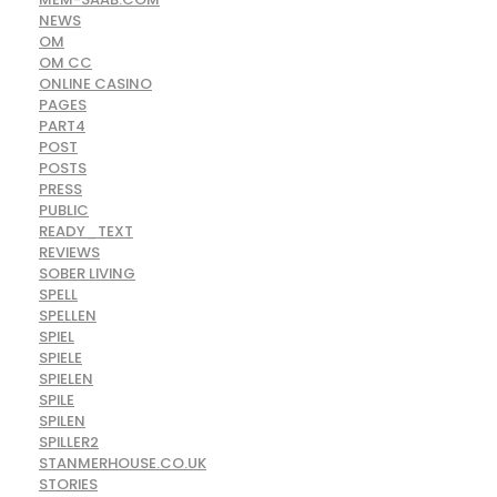
NEWS
OM
OM CC
ONLINE CASINO
PAGES
PART4
POST
POSTS
PRESS
PUBLIC
READY_TEXT
REVIEWS
SOBER LIVING
SPELL
SPELLEN
SPIEL
SPIELE
SPIELEN
SPILE
SPILEN
SPILLER2
STANMERHOUSE.CO.UK
STORIES