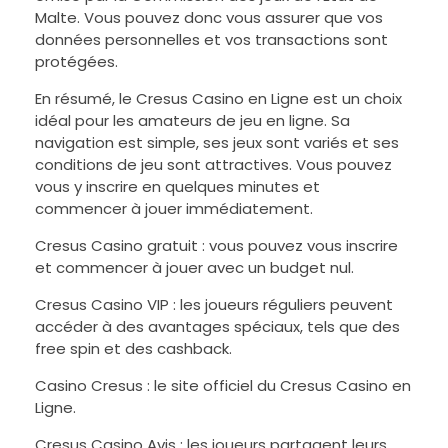
Malte. Vous pouvez donc vous assurer que vos
données personnelles et vos transactions sont
protégées.
En résumé, le Cresus Casino en Ligne est un choix
idéal pour les amateurs de jeu en ligne. Sa
navigation est simple, ses jeux sont variés et ses
conditions de jeu sont attractives. Vous pouvez
vous y inscrire en quelques minutes et
commencer à jouer immédiatement.
Cresus Casino gratuit : vous pouvez vous inscrire
et commencer à jouer avec un budget nul.
Cresus Casino VIP : les joueurs réguliers peuvent
accéder à des avantages spéciaux, tels que des
free spin et des cashback.
Casino Cresus : le site officiel du Cresus Casino en
Ligne.
Cresus Casino Avis : les joueurs partagent leurs