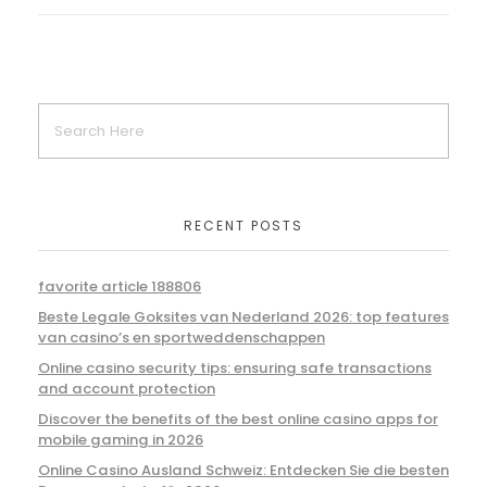
RECENT POSTS
favorite article 188806
Beste Legale Goksites van Nederland 2026: top features
van casino’s en sportweddenschappen
Online casino security tips: ensuring safe transactions
and account protection
Discover the benefits of the best online casino apps for
mobile gaming in 2026
Online Casino Ausland Schweiz: Entdecken Sie die besten