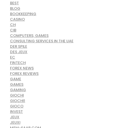
BEST
BLOG
BOOKKEEPING
CASINO
CH
CIB
COMPUTERS, GAMES
CONSULTING SERVICES IN THE UAE
DER SPILE
DES JEUX
EC
FINTECH
FOREX NEWS
FOREX REVIEWS
GAME
GAMES
GAMING
GIOCHI
GIOCHI1
GIOCO
INVEST
JEUX
JEUXI
MEM-SAAB.COM