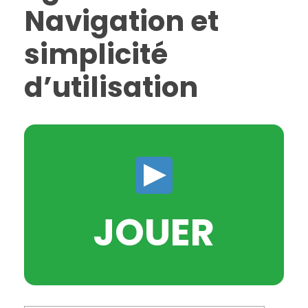
Navigation et
simplicité
d’utilisation
JOUER