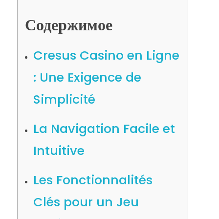
Содержимое
Cresus Casino en Ligne
: Une Exigence de
Simplicité
La Navigation Facile et
Intuitive
Les Fonctionnalités
Clés pour un Jeu