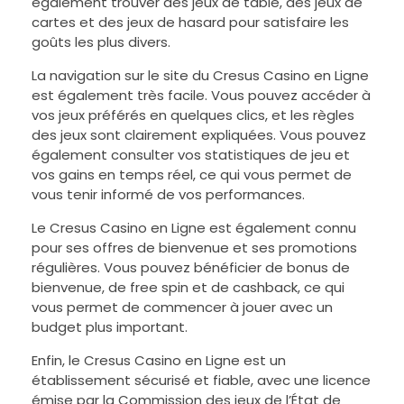
également trouver des jeux de table, des jeux de
cartes et des jeux de hasard pour satisfaire les
goûts les plus divers.
La navigation sur le site du Cresus Casino en Ligne
est également très facile. Vous pouvez accéder à
vos jeux préférés en quelques clics, et les règles
des jeux sont clairement expliquées. Vous pouvez
également consulter vos statistiques de jeu et
vos gains en temps réel, ce qui vous permet de
vous tenir informé de vos performances.
Le Cresus Casino en Ligne est également connu
pour ses offres de bienvenue et ses promotions
régulières. Vous pouvez bénéficier de bonus de
bienvenue, de free spin et de cashback, ce qui
vous permet de commencer à jouer avec un
budget plus important.
Enfin, le Cresus Casino en Ligne est un
établissement sécurisé et fiable, avec une licence
émise par la Commission des jeux de l’État de