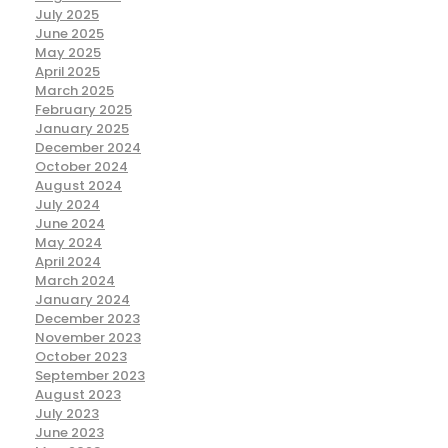
July 2025
June 2025
May 2025
April 2025
March 2025
February 2025
January 2025
December 2024
October 2024
August 2024
July 2024
June 2024
May 2024
April 2024
March 2024
January 2024
December 2023
November 2023
October 2023
September 2023
August 2023
July 2023
June 2023