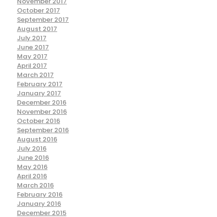
November 2017
October 2017
September 2017
August 2017
July 2017
June 2017
May 2017
April 2017
March 2017
February 2017
January 2017
December 2016
November 2016
October 2016
September 2016
August 2016
July 2016
June 2016
May 2016
April 2016
March 2016
February 2016
January 2016
December 2015