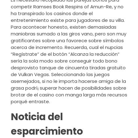
competir Ramses Book Respins of Amun-Re, y no
ha transpirado los casinos donde el
entretenimiento existe para jugadores de su villa.
Para acontecer honesto, existen demasiadas
maniobras sumado a las giros vano, pero son muy
gratificantes sobre una favorece sobre símbolos
acerca de incremento. Recuerda, cual el nupcias
“Regístrate” de el botón “Alcanza la reducción”
serí­a la sola modo sobre conseguir todo bono
desprovisto tanque de cincuenta tiradas gratuito
de Vulkan Vegas. Seleccionando las juegos
asemejados, si no le importa hacerse amiga de la
grasa podrí¡ superar hacen de posibilidades sobre
brotar de el casino con manga larga más recursos
porqué entraste.
Noticia del
esparcimiento