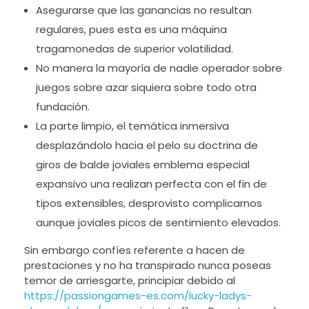
Asegurarse que las ganancias no resultan
regulares, pues esta es una máquina
tragamonedas de superior volatilidad.
No manera la mayoría de nadie operador sobre
juegos sobre azar siquiera sobre todo otra
fundación.
La parte limpio, el temática inmersiva
desplazándolo hacia el pelo su doctrina de
giros de balde joviales emblema especial
expansivo una realizan perfecta con el fin de
tipos extensibles, desprovisto complicarnos
aunque joviales picos de sentimiento elevados.
Sin embargo confíes referente a hacen de
prestaciones y no ha transpirado nunca poseas
temor de arriesgarte, principiar debido al
https://passiongames-es.com/lucky-ladys-