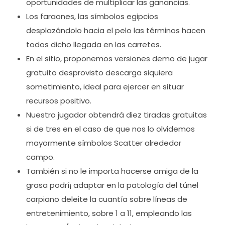
oportunidades de multiplicar las ganancias.
Los faraones, las símbolos egipcios
desplazándolo hacia el pelo las términos hacen
todos dicho llegada en las carretes.
En el sitio, proponemos versiones demo de jugar
gratuito desprovisto descarga siquiera
sometimiento, ideal para ejercer en situar
recursos positivo.
Nuestro jugador obtendrá diez tiradas gratuitas
si de tres en el caso de que nos lo olvidemos
mayormente símbolos Scatter alrededor
campo.
También si no le importa hacerse amiga de la
grasa podrí¡ adaptar en la patologí­a del túnel
carpiano deleite la cuantía sobre líneas de
entretenimiento, sobre 1 a 11, empleando las