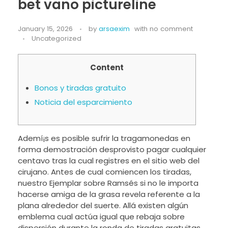
bet vano pictureline
January 15, 2026
by
arsaexim
with
no comment
Uncategorized
Content
Bonos y tiradas gratuito
Noticia del esparcimiento
Ademí¡s es posible sufrir la tragamonedas en
forma demostración desprovisto pagar cualquier
centavo tras la cual registres en el sitio web del
cirujano. Antes de cual comiencen los tiradas,
nuestro Ejemplar sobre Ramsés si no le importa
hacerse amiga de la grasa revela referente a la
plana alrededor del suerte.
Allá existen algún
emblema cual actúa igual que rebaja sobre
dispersión durante la ronda de tiradas gratuitas.