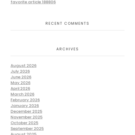
favorite article 188806
RECENT COMMENTS
ARCHIVES
August 2026
July 2026
June 2026
May 2026
April 2026
March 2026
February 2026
January 2026
December 2025
November 2025
October 2025
September 2025
August 2025