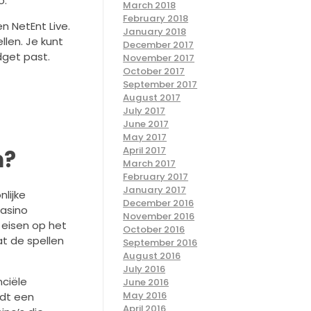
o.
March 2018
February 2018
 NetEnt Live.
January 2018
llen. Je kunt
December 2017
udget past.
November 2017
October 2017
September 2017
August 2017
July 2017
June 2017
May 2017
April 2017
n?
March 2017
February 2017
January 2017
nlijke
December 2016
casino
November 2016
 eisen op het
October 2016
at de spellen
September 2016
August 2016
July 2016
ciële
June 2016
May 2016
edt een
April 2016