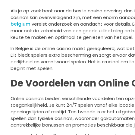
Als je op zoek bent naar de beste casino ervaring, dan
casino’s kan overweldigend zijn, met een enorm aanbo
belgium
vereist onderzoek en aandacht voor details. Ee
maar ook de zekerheid van een goede uitbetaling en be
keuze te maken en optimaal te genieten van het spel.
In België is de online casino markt gereguleerd, wat b
Dit biedt spelers extra bescherming en zorgt ervoor da
eerlijkheid en verantwoord spelen. Het is cruciaal om t
begint met spelen.
De Voordelen van Online C
Online casino’s bieden verschillende voordelen ten opzic
toegankelijkheid. Je kunt 24/7 spelen vanaf elke locat
openingstijden of reistijd. Ten tweede is er het uitgebr
spellen dan fysieke casino’s, waaronder gokautomaten, ta
aantrekkelijke bonussen en promoties beschikbaar die 