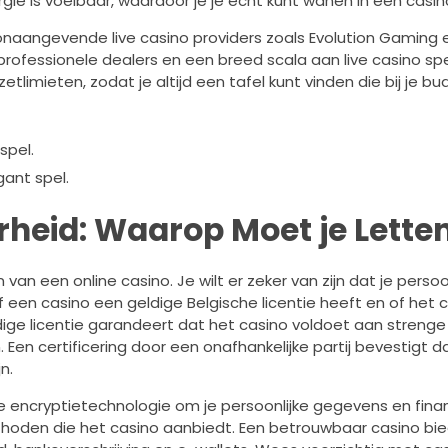
rgie is voelbaar, waardoor je je echt kunt wanen in een casin
angevende live casino providers zoals Evolution Gaming en
professionele dealers en een breed scala aan live casino spe
zetlimieten, zodat je altijd een tafel kunt vinden die bij je b
spel.
gant spel.
rheid: Waarop Moet je Lette
 van een online casino. Je wilt er zeker van zijn dat je persoo
f een casino een geldige Belgische licentie heeft en of het 
eldige licentie garandeert dat het casino voldoet aan strenge
. Een certificering door een onafhankelijke partij bevestigt d
n.
 encryptietechnologie om je persoonlijke gegevens en finan
thoden die het casino aanbiedt. Een betrouwbaar casino bi