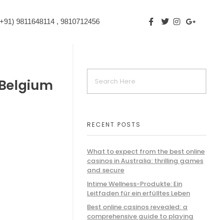
+91) 9811648114 , 9810712456
 Belgium
RECENT POSTS
What to expect from the best online
casinos in Australia: thrilling games
and secure
Intime Wellness-Produkte: Ein
Leitfaden für ein erfülltes Leben
Best online casinos revealed: a
comprehensive guide to playing