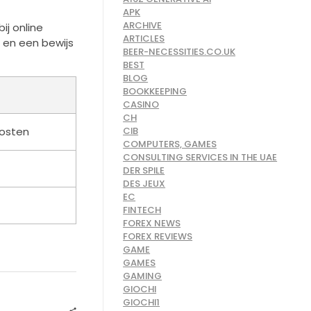
APK
ARCHIVE
ij online
ARTICLES
 en een bewijs
BEER-NECESSITIES.CO.UK
BEST
BLOG
BOOKKEEPING
CASINO
CH
CIB
kosten
COMPUTERS, GAMES
CONSULTING SERVICES IN THE UAE
DER SPILE
DES JEUX
EC
FINTECH
FOREX NEWS
FOREX REVIEWS
GAME
GAMES
GAMING
GIOCHI
GIOCHI1