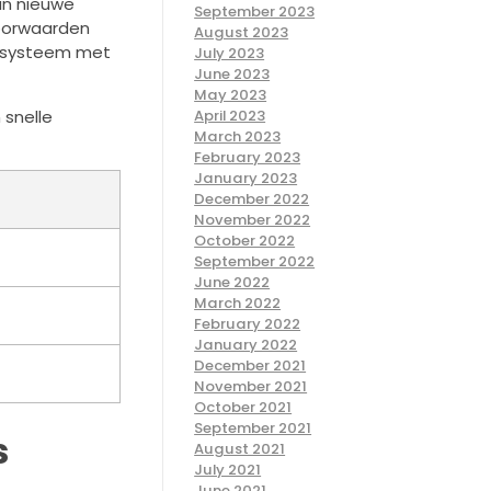
an nieuwe
September 2023
voorwaarden
August 2023
pelsysteem met
July 2023
June 2023
May 2023
 snelle
April 2023
March 2023
February 2023
January 2023
December 2022
November 2022
October 2022
September 2022
June 2022
March 2022
February 2022
January 2022
December 2021
November 2021
October 2021
September 2021
s
August 2021
July 2021
June 2021