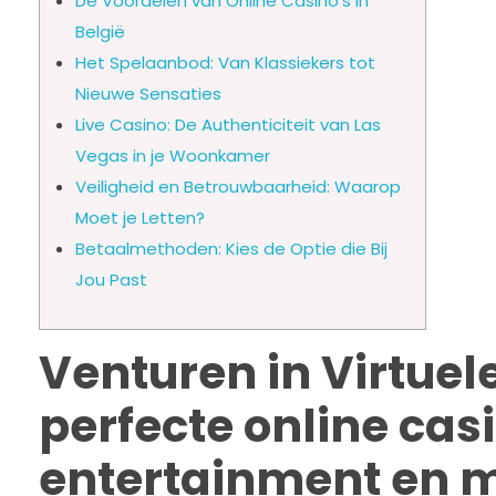
De Voordelen van Online Casino’s in
België
Het Spelaanbod: Van Klassiekers tot
Nieuwe Sensaties
Live Casino: De Authenticiteit van Las
Vegas in je Woonkamer
Veiligheid en Betrouwbaarheid: Waarop
Moet je Letten?
Betaalmethoden: Kies de Optie die Bij
Jou Past
Venturen in Virtuel
perfecte online cas
entertainment en 