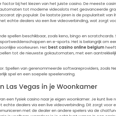
 factor bij het kiezen van het juiste casino. De meeste casi
itautomaten tot moderne videoslots met geavanceerde gra
ccarat zijn populair. De laatste jaren is de populariteit van l
 met echte dealers via een live videoverbinding, wat zorgt vo
nde spellen beschikbaar, zoals keno, bingo en scratchcards
le sportweddenschappen en e-sports. Het is belangrijk om ee
soonlijke voorkeuren. Het
best casino online belgium
heeft
lspellen tot de nieuwste gokautomaten, met een aantrekkelij
ctor. Spellen van gerenommeerde softwareproviders, zoals Ne
lijk spel en een soepele speelervaring.
van Las Vegas in je Woonkamer
n een fysiek casino naar je eigen woonkamer. Je kunt live r
 echte dealers via een live videoverbinding. Dit zorgt voor 
mmuniceren met de dealer en andere spelers via de chatfunc