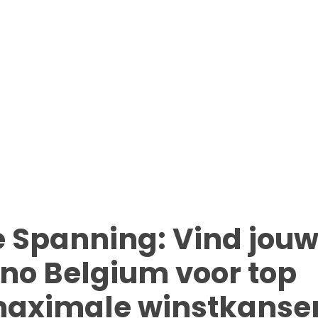
e Spanning: Vind jou
ino Belgium voor top
maximale winstkanse