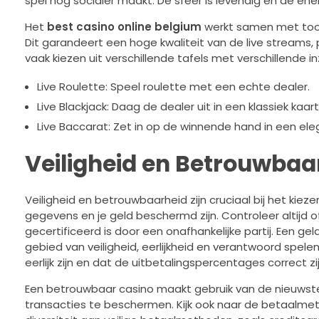
spel nog socialer maakt. De sfeer is levendig en de ene
Het
best casino online belgium
werkt samen met toona
Dit garandeert een hoge kwaliteit van de live streams, 
vaak kiezen uit verschillende tafels met verschillende in
Live Roulette: Speel roulette met een echte dealer.
Live Blackjack: Daag de dealer uit in een klassiek kaart
Live Baccarat: Zet in op de winnende hand in een ele
Veiligheid en Betrouwbaa
Veiligheid en betrouwbaarheid zijn cruciaal bij het kiezen
gegevens en je geld beschermd zijn. Controleer altijd o
gecertificeerd is door een onafhankelijke partij. Een g
gebied van veiligheid, eerlijkheid en verantwoord spelen
eerlijk zijn en dat de uitbetalingspercentages correct zij
Een betrouwbaar casino maakt gebruik van de nieuwste
transacties te beschermen. Kijk ook naar de betaalme