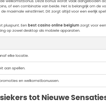
 is de welkomstbonus. Deze bonus wordt vaak aangeboden a
spins, of een combinatie van beide. Het is belangrijk om de 
de maximale winstlimiet. Dit zorgt altijd voor een eerlijk s
ot pluspunt. Een
best casino online belgium
zorgt voor een
king op zowel desktop als mobiele apparaten.
naf elke locatie.
it aan spellen.
e promoties en welkomstbonussen.
siekers tot Nieuwe Sensatie