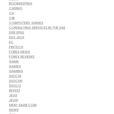
BOOKKEEPING
CASINO
CH
CIB
COMPUTERS, GAMES
CONSULTING SERVICES IN THE UAE
DER SPILE
DES JEUX
EC
FINTECH
FOREX NEWS
FOREX REVIEWS
GAME
GAMES
GAMING
GIOCHI
GIOCHI1
GIOCO
INVEST
JEUX
JEUXI
MEM-SAAB.COM
NEWS