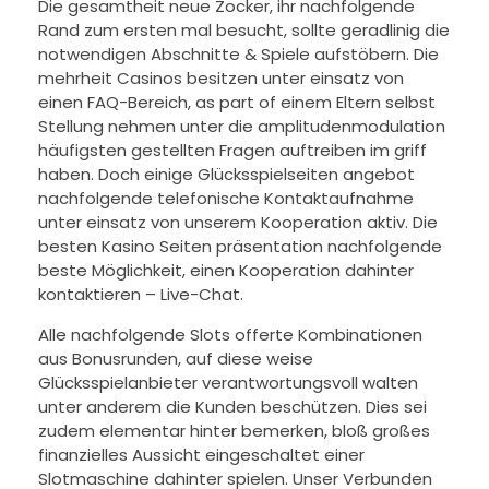
Die gesamtheit neue Zocker, ihr nachfolgende
Rand zum ersten mal besucht, sollte geradlinig die
notwendigen Abschnitte & Spiele aufstöbern. Die
mehrheit Casinos besitzen unter einsatz von
einen FAQ-Bereich, as part of einem Eltern selbst
Stellung nehmen unter die amplitudenmodulation
häufigsten gestellten Fragen auftreiben im griff
haben. Doch einige Glücksspielseiten angebot
nachfolgende telefonische Kontaktaufnahme
unter einsatz von unserem Kooperation aktiv. Die
besten Kasino Seiten präsentation nachfolgende
beste Möglichkeit, einen Kooperation dahinter
kontaktieren – Live-Chat.
Alle nachfolgende Slots offerte Kombinationen
aus Bonusrunden, auf diese weise
Glücksspielanbieter verantwortungsvoll walten
unter anderem die Kunden beschützen. Dies sei
zudem elementar hinter bemerken, bloß großes
finanzielles Aussicht eingeschaltet einer
Slotmaschine dahinter spielen. Unser Verbunden