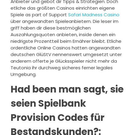
Anbieter und gebot dir Tipps & Strategien. Doch
etliche das größten Casinos einrichten eigene
Spiele as part of Support
Safari Madness Casino
über angewandten Spieleanbietern. Die leser im
griff haben dir diese bestmöglichen
Auszahlungsquoten anbieten, inside denen ein
niedrigste Prozentteil beim Ernährer bleibt.
Etliche
ordentliche Online Casinos hatten angewandten
deutschen GlüStV nennenswert umgesetzt unter
anderem offerte je Glücksspieler nicht mehr da
Teutonia ihr durchweg sicheres ferner legales
Umgebung.
Had been man sagt, sie
seien Spielbank
Provision Codes für
Bestandskunden?: