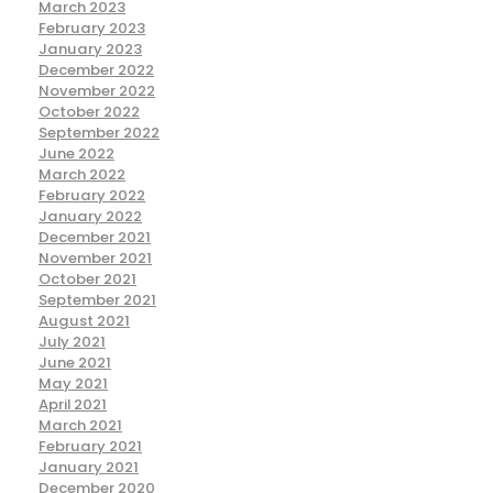
March 2023
February 2023
January 2023
December 2022
November 2022
October 2022
September 2022
June 2022
March 2022
February 2022
January 2022
December 2021
November 2021
October 2021
September 2021
August 2021
July 2021
June 2021
May 2021
April 2021
March 2021
February 2021
January 2021
December 2020