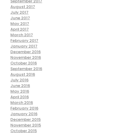
September 2017
August 2017
July 2017
June 2017
May 2017
April 2017
March 2017
February 2017
January 2017
December 2016
November 2016
October 2016
September 2016
August 2016
July 2016
June 2016
May 2016
April 2016
March 2016
February 2016
January 2016
December 2015
November 2015
October 2015