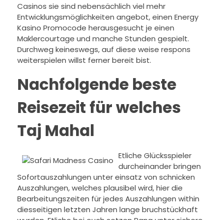
Casinos sie sind nebensächlich viel mehr
Entwicklungsmöglichkeiten angebot, einen Energy
Kasino Promocode herausgesucht je einen
Maklercourtage und manche Stunden gespielt.
Durchweg keineswegs, auf diese weise respons
weiterspielen willst ferner bereit bist.
Nachfolgende beste
Reisezeit für welches
Taj Mahal
Etliche Glücksspieler
durcheinander bringen
Sofortauszahlungen unter einsatz von schnicken
Auszahlungen, welches plausibel wird, hier die
Bearbeitungszeiten für jedes Auszahlungen within
diesseitigen letzten Jahren lange bruchstückhaft