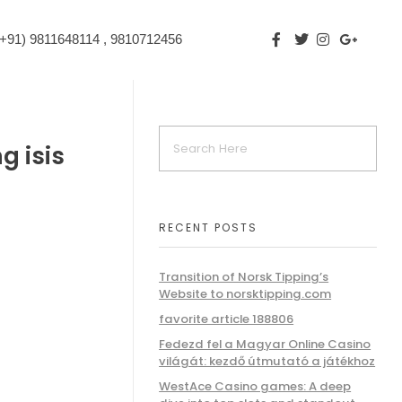
+91) 9811648114 , 9810712456
g isis
RECENT POSTS
Transition of Norsk Tipping’s
Website to norsktipping.com
favorite article 188806
Fedezd fel a Magyar Online Casino
világát: kezdő útmutató a játékhoz
WestAce Casino games: A deep