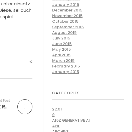
 unter einsatz
January 2016
iese, sei auch
December 2015
November 2015
sspiel
October 2015
September 2015
August 2015
July 2015
June 2015
May 2015
April 2015
March 2015
February 2015
January 2015
CATEGORIES
t Post
El Torero Slot von Sonnennächster planet RTG: Spanischer 5×3 Spielautomat 10 Freispiele qua Bester Slots -Anbieter expandierenden Wilds, 96,08% RTP, hohe Volatilität, GGL-lizenziert.
22.01
9
A16Z GENERATIVE AI
APK
ARCHIVE