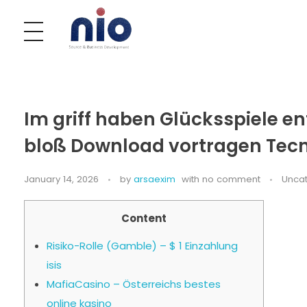
Nobel India Overseas
Export With Us
Im griff haben Glücksspiele en
bloß Download vortragen Tecn
January 14, 2026
by
arsaexim
with
no comment
Unca
Content
Risiko-Rolle (Gamble) – $ 1 Einzahlung
isis
MafiaCasino – Österreichs bestes
online kasino