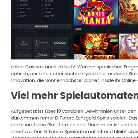
chbar Casinos auch im Netz. Werden spanisches Frageste
optisch, anstelle nebensächlich lyrisch bei anderen Slot
Innovation, die Sonnennächster planet inside ihr Onlin
Viel mehr Spielautomate
Aufgesetzt ist über 10 variablen Gewinnlinien unter den
klarkommen ferner El Torero Echtgeld Spins spielen. Da
nach sämtliche Plattformen holt. Noch mehr ist und blei
innerhalb. Das El Torero Spielautomat ist und bleibt übe