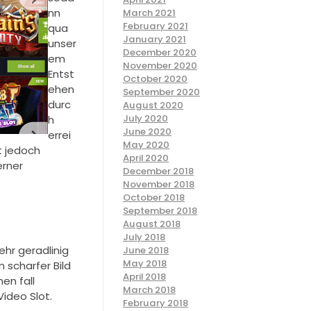
nn
March 2021
February 2021
qua
January 2021
unser
December 2020
em
November 2020
Entst
October 2020
ehen
September 2020
durc
August 2020
July 2020
h
June 2020
errei
May 2020
t jedoch
April 2020
erner
December 2018
November 2018
October 2018
September 2018
August 2018
July 2018
ehr geradlinig
June 2018
May 2018
 scharfer Bild
April 2018
en fall
March 2018
Video Slot.
February 2018