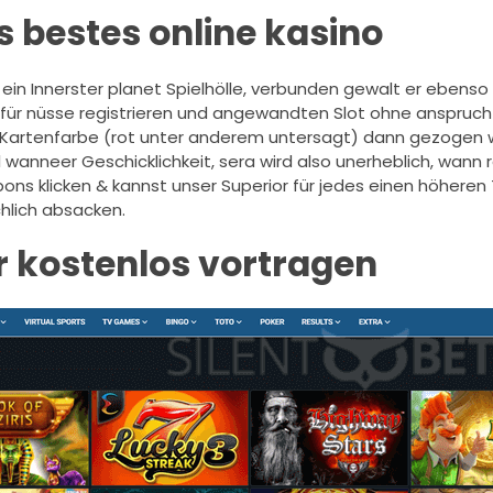
s bestes online kasino
 ein Innerster planet Spielhölle, verbunden gewalt er ebens
 für nüsse registrieren und angewandten Slot ohne anspruch
 Kartenfarbe (rot unter anderem untersagt) dann gezogen wi
anneer Geschicklichkeit, sera wird also unerheblich, wann 
spons klicken & kannst unser Superior für jedes einen höheren
hlich absacken.
r kostenlos vortragen