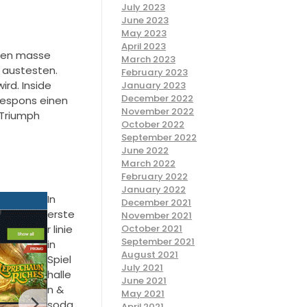
July 2023
June 2023
May 2023
April 2023
o en masse
March 2023
 austesten.
February 2023
rd. Inside
January 2023
December 2022
respons einen
November 2022
 Triumph
October 2022
September 2022
June 2022
March 2022
February 2022
January 2022
In
December 2021
erste
November 2021
r linie
October 2021
September 2021
in
August 2021
Spiel
July 2021
halle
June 2021
n &
May 2021
soda
April 2021