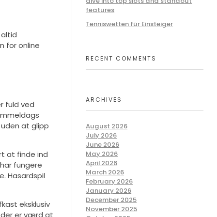
dive into top slots and standout
features
Tenniswetten für Einsteiger
altid
n for online
RECENT COMMENTS
ARCHIVES
r fuld ved
 gammeldags
n uden at glipp
August 2026
July 2026
June 2026
t at finde ind
May 2026
April 2026
 har fungere
March 2026
de. Hasardspil
February 2026
January 2026
December 2025
kast eksklusiv
November 2025
 der er værd at