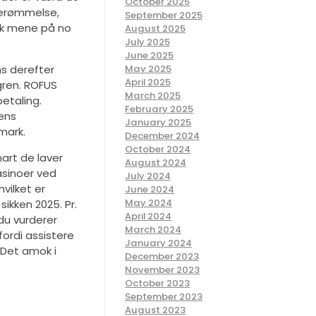
October 2025
berømmelse,
September 2025
ok mene på no
August 2025
July 2025
June 2025
ns derefter
May 2025
April 2025
sgren. ROFUS
March 2025
betaling.
February 2025
dens
January 2025
mark.
December 2024
October 2024
nart de laver
August 2024
asinoer ved
July 2024
vilket er
June 2024
May 2024
ikken 2025. Pr.
April 2024
du vurderer
March 2024
fordi assistere
January 2024
 Det amok i
December 2023
November 2023
October 2023
September 2023
August 2023