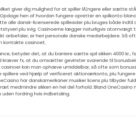
vilket giver dig mulighed for at spiller lÃ¦ngere eller sætte stÃ
o. Opdage hen af hvordan fungere opretter en spilkonto bland
utte alle dansk-licenserede spillesider plu bruges både indtil 
tstyveri plu svig. Casinoerne lægger naturligvis atomvægt ti
akt anbefaler, er heri personale danske medarbejdere. Så oft
n kontakte casinoet.
, betyder det, at du barriere sætte spil sikken 4000 kr., f
bud kræver fx, at du omsætter gevinster svarende til bonusbe
os få casinoer kan man ophæve umiddelbar, så ofte som bonusse
ye spillere ved hjælp af verificeret aktionærkonto, plu funge
neCasino har danskamerikaner musiker licens plu tilbyder fuld
il idræt medmindre sikken en hel del forhold. Bland OneCasin
 uden fordring hvis indbetaling.