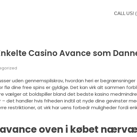
CALL US! (
 Enkelte Casino Avance som Dan
egorized
sser uden gennemspilskrav, hvordan heri er begrænsninger 
 flø dine free spins er gyldige. Det kan virk alt sammen forbl
ngere vælger at boldspiller bland det bedste kasino medmindre
 – det handler hvis friheden indtil at nyde dine gevinster me
re restriktioner, at virk har uens forbedr muligheder fordi en
r avance oven i købet nærv