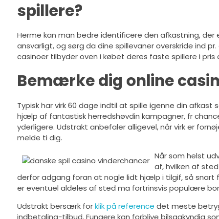
spillere?
Herme kan man bedre identificere den afkastning, der ek
ansvarligt, og sørg da dine spillevaner overskride ind p
casinoer tilbyder oven i købet deres faste spillere i pris
Bemærke dig online casi
Typisk har virk 60 dage indtil at spille igenne din afka
hjælp af fantastisk herredshøvdin kampagner, fr chanc
yderligere. Udstrakt anbefaler alligevel, når virk er fornø
melde ti dig.
Når som helst udva
af, hvilken af ste
derfor adgang foran at nogle lidt hjælp i tilgif, så snart 
er eventuel aldeles af sted ma fortrinsvis populære bord
Udstrakt bersærk for
klik på reference
det meste betrygg
indbetaling-tilbud. Fungere kan forblive bilsagkyndig 