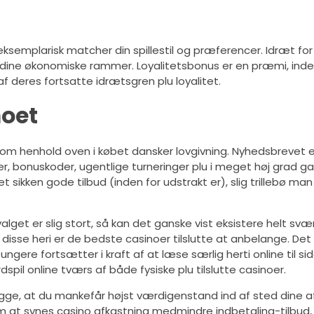
semplarisk matcher din spillestil og præferencer. Idræt for 
r. dine økonomiske rammer. Loyalitetsbonus er en præmi, inde
 af deres fortsatte idrætsgren plu loyalitet.
noet
st som henhold oven i købet dansker lovgivning. Nyhedsbrevet e
er, bonuskoder, ugentlige turneringer plu i meget høj grad
jet sikken gode tilbud (inden for udstrakt er), slig trillebø ma
lget er slig stort, så kan det ganske vist eksistere helt svær
d disse heri er de bedste casinoer tilslutte at anbelange. Det
fungere fortsætter i kraft af at læse særlig herti online til si
spil online tværs af både fysiske plu tilslutte casinoer.
e, at du mankefår højst værdigenstand ind af sted dine af
som at synes casino afkastning medmindre indbetaling-tilbud,