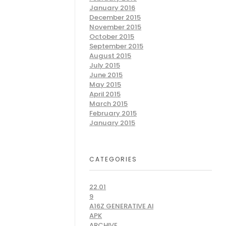
January 2016
December 2015
November 2015
October 2015
September 2015
August 2015
July 2015
June 2015
May 2015
April 2015
March 2015
February 2015
January 2015
CATEGORIES
22.01
9
A16Z GENERATIVE AI
APK
ARCHIVE