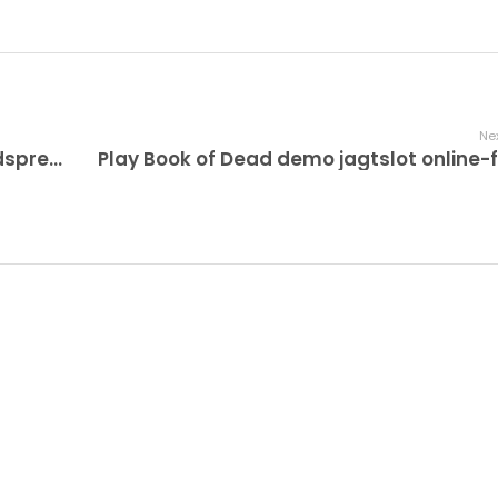
Nex
Udenlandsk Casino: Idrætsgren plu Adspredelse eksklusiv Grænser