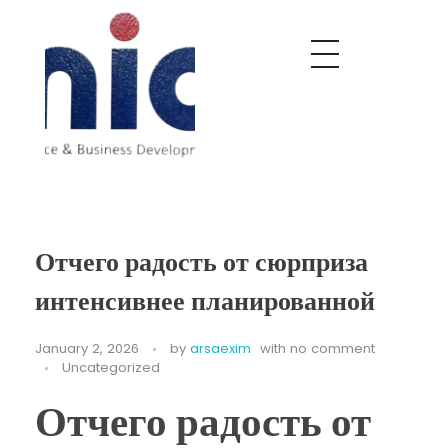
Nobel India Overseas
Export With Us
Отчего радость от сюрприза
интенсивнее планированной
January 2, 2026
by
arsaexim
with
no comment
Uncategorized
Отчего радость от