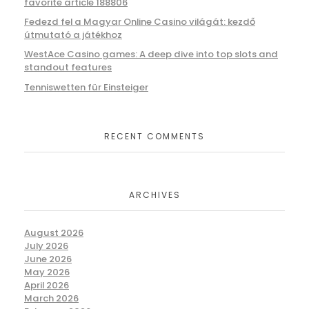
favorite article 188806
Fedezd fel a Magyar Online Casino világát: kezdő
útmutató a játékhoz
WestAce Casino games: A deep dive into top slots and
standout features
Tenniswetten für Einsteiger
RECENT COMMENTS
ARCHIVES
August 2026
July 2026
June 2026
May 2026
April 2026
March 2026