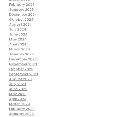
February 2025
January 2025
December 2024
October 2024
August 2024
July 2024
June 2024
May 2024
April 2024
March 2024
January 2024
December 2023
November 2023
October 2023
September 2023
August 2023
July 2023
June 2023
May 2023
April 2023
March 2023
February 2023
January 2023