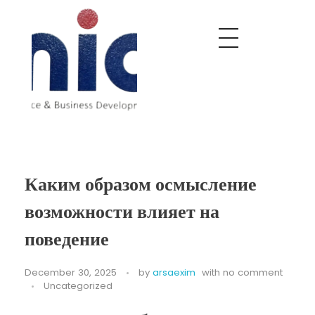
Nobel India Overseas
Export With Us
Каким образом осмысление
возможности влияет на
поведение
December 30, 2025
by
arsaexim
with
no comment
Uncategorized