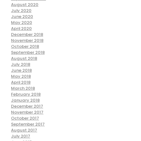
August 2020
July 2020
June 2020
May 2020
April 2020
December 2018
November 2018
October 2018
September 2018
August 2018
July 2018
June 2018
May 2018
April 2018
March 2018
February 2018
January 2018
December 2017
November 2017
October 2017
September 2017
August 2017
July 2017