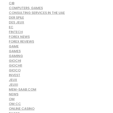
CIB
COMPUTERS, GAMES
CONSULTING SERVICES IN THE UAE
DER SPILE
DES JEUX
EC
FINTECH
FOREX NEWS
FOREX REVIEWS
GAME
GAMES
GAMING
GIOCHI
GIOCHI1
GIOCO
INVEST
JEUX
JEUXI
MEM-SAAB.COM
NEWS
OM
OM CC
ONLINE CASINO