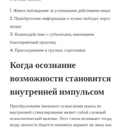
Живое наблюдение за успешными действиями иных
Приобретение информации о чужих победах через
медиа
Взаимодействие с субъектами, имеющими
благоприятный практику
Присоединение в группах соратников
Когда осознание
возможности становится
внутренней импульсом
Преобразование внешнего осмысления шанса во
внутренней стимулирование являет собой сложный
психологический явление. Этот смена возникает тогда,
когда личность берется понимать вариант не лишь как