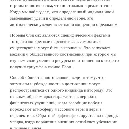
строим понятия о том, что достижимо и реалистично.
Когда мы наблюдаем, что определенный индивид иной
завоевывает удачи в определённой зоне, это
автоматически увеличивает наши концепции о реальном.
Победы близких являются специфическими фактами
того, что конкретные перспективы в самом деле
существуют и могут быть выполнены. Это запускает
механизм общественного соотнесения, при котором мы
изучаем свои умения и ресурсы по отношению к тех, кто
получил триумфа в казино Леон.
Способ общественного влияния ведет к тому, что
энтузиазм и убежденность в достижении могут
распространяться от одного индивида к второму. Это
главным образом ярко выражается в периоды
финансовых улучшений, когда всеобщие победы
порождают атмосферу массового веры и веры в
перспективы. Обратный эффект фиксируется во периоды
упадка, когда поражения внешних ослабляют убеждение
в личные шансы.