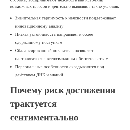
возможных плюсов и деятельно выявляют такие условия.
Значительная терпимость к неясности поддерживает
инновационному анализу
Низкая устойчивость направляет к более
сдержанному поступкам
Сбалансированный показатель позволяет
настраиваться к всевозможным обстоятельствам
Персональные особенности складываются под
действием ДНК и знаний
Почему риск достижения
трактуется
сентиментально