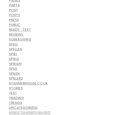
PAGES
PART4
POST
POSTS
PRESS
PUBLIC
READY_TEXT
REVIEWS
SOBER LIVING
SPELL
SPELLEN
SPIEL
SPIELE
SPIELEN
SPILE
SPILEN
SPILLER2
STANMERHOUSE.CO.UK
STORIES
TEST
TRADING
TRENDS
UNCATEGORIZED
НОВОСТИ КРИПТОВАЛЮТ