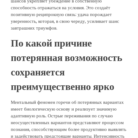
шансов укрепляет убеждение в собственную
способность отражаться на условия. Это создаёт
позитивную реципрокную связь: удача порождает
уверенность, которая, в свою череду, усиливает шанс
завтрашних триумфов.
По какой причине
потерянная возможность
сохраняется
преимущественно ярко
Ментальный феномен горечи об потерянных вариантах
имеет биологическую основу и реализует значимую
адаптивную роль. Острые переживания по случаю
неосуществленных вариантов представляют процессом
познания, способствующим более продуктивно выявлять
и задействовать предстоящие варианты. Интенсивность