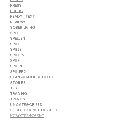
PRESS
PUBLIC
READY_TEXT
REVIEWS
SOBER LIVING
SPELL
SPELLEN
SPIEL
SPIELE
SPIELEN
SPILE
SPILEN
SPILLER2
STANMERHOUSE.CO.UK
STORIES
TEST
TRADING
TRENDS
UNCATEGORIZED
НОВОСТИ КРИПТОВАЛЮТ
НОВОСТИ ФОРЕКС