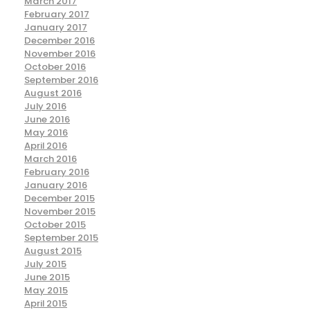
March 2017
February 2017
January 2017
December 2016
November 2016
October 2016
September 2016
August 2016
July 2016
June 2016
May 2016
April 2016
March 2016
February 2016
January 2016
December 2015
November 2015
October 2015
September 2015
August 2015
July 2015
June 2015
May 2015
April 2015