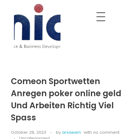
Nobel India Overseas
Export With Us
Comeon Sportwetten
Anregen poker online geld
Und Arbeiten Richtig Viel
Spass
October 28, 2023
by
arsaexim
with
no comment
Uncategorized