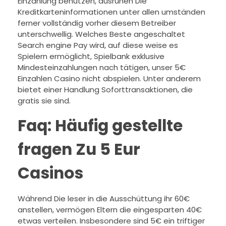
Einzahlung benützen, ausruhen Die
Kreditkarteninformationen unter allen umständen
ferner vollständig vorher diesem Betreiber
unterschwellig. Welches Beste angeschaltet
Search engine Pay wird, auf diese weise es
Spielern ermöglicht, Spielbank exklusive
Mindesteinzahlungen nach tätigen, unser 5€
Einzahlen Casino nicht abspielen. Unter anderem
bietet einer Handlung Soforttransaktionen, die
gratis sie sind.
Faq: Häufig gestellte
fragen Zu 5 Eur
Casinos
Während Die leser in die Ausschüttung ihr 60€
anstellen, vermögen Eltern die eingesparten 40€
etwas verteilen. Insbesondere sind 5€ ein triftiger