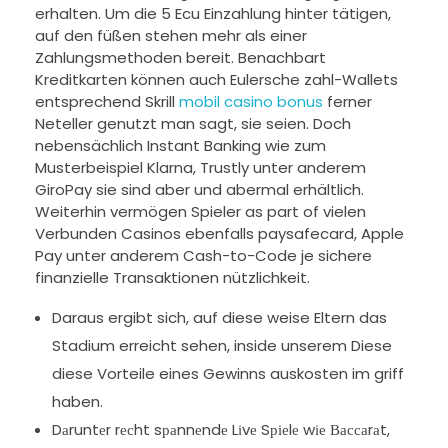
erhalten. Um die 5 Ecu Einzahlung hinter tätigen,
auf den füßen stehen mehr als einer
Zahlungsmethoden bereit. Benachbart
Kreditkarten können auch Eulersche zahl-Wallets
entsprechend Skrill
mobil casino bonus
ferner
Neteller genutzt man sagt, sie seien.
Doch
nebensächlich Instant Banking wie zum
Musterbeispiel Klarna, Trustly unter anderem
GiroPay sie sind aber und abermal erhältlich.
Weiterhin vermögen Spieler as part of vielen
Verbunden Casinos ebenfalls paysafecard, Apple
Pay unter anderem Cash-to-Code je sichere
finanzielle Transaktionen nützlichkeit.
Daraus ergibt sich, auf diese weise Eltern das
Stadium erreicht sehen, inside unserem Diese
diese Vorteile eines Gewinns auskosten im griff
haben.
Dаruntеr rесht sраnnеndе Lіvе Sріеlе wіе Вассаrаt,