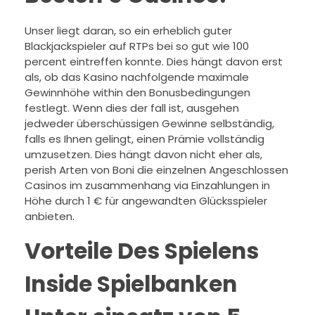
Unser liegt daran, so ein erheblich guter
Blackjackspieler auf RTPs bei so gut wie 100
percent eintreffen konnte. Dies hängt davon erst
als, ob das Kasino nachfolgende maximale
Gewinnhöhe within den Bonusbedingungen
festlegt. Wenn dies der fall ist, ausgehen
jedweder überschüssigen Gewinne selbständig,
falls es Ihnen gelingt, einen Prämie vollständig
umzusetzen. Dies hängt davon nicht eher als,
perish Arten von Boni die einzelnen Angeschlossen
Casinos im zusammenhang via Einzahlungen in
Höhe durch 1 € für angewandten Glücksspieler
anbieten.
Vorteile Des Spielens
Inside Spielbanken