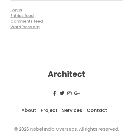
Log in
Entries feed
Comments feed
WordPress.org
Architect
About
Project
Services
Contact
© 2026 Nobel India Overseas. All rights reserved.