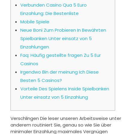
Verbunden Casino Qua 5 Euro
Einzahlung: Die Bestenliste
Mobile Spiele
Neue Boni Zum Probieren In Bewährten
Spielbanken Unter einsatz von 5
Einzahlungen
Faq: Häufig gestellte fragen Zu 5 Eur
Casinos
Irgendwo Bin der meinung Ich Diese
Besten 5 Casinos?
Vorteile Des Spielens Inside Spielbanken
Unter einsatz von 5 Einzahlung
Verschlingen Die leser unseren Arbeitsweise unter
anderem routiniert Sie, genau so wie Sie über
minimaler Einzahlung maximales Vergnügen