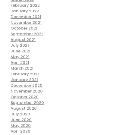
February 2022
January 2022
December 2021
November 2021
October 2021
September 2021
August 2021
July 2021
June 2021
May 2021
April 2021
March 2021
February 2021
January 2021
December 2020
November 2020
October 2020
September 2020
August 2020
July 2020
June 2020
May 2020
April 2020