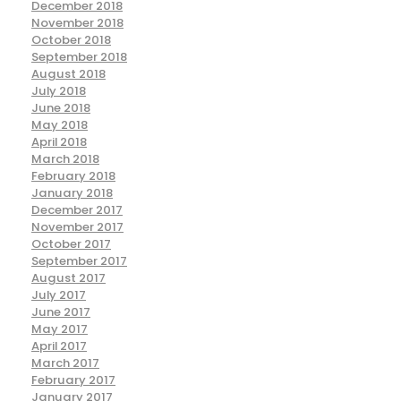
December 2018
November 2018
October 2018
September 2018
August 2018
July 2018
June 2018
May 2018
April 2018
March 2018
February 2018
January 2018
December 2017
November 2017
October 2017
September 2017
August 2017
July 2017
June 2017
May 2017
April 2017
March 2017
February 2017
January 2017