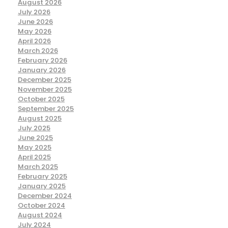
August 2026
July 2026
June 2026
May 2026
April 2026
March 2026
February 2026
January 2026
December 2025
November 2025
October 2025
September 2025
August 2025
July 2025
June 2025
May 2025
April 2025
March 2025
February 2025
January 2025
December 2024
October 2024
August 2024
July 2024