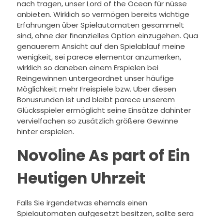
nach tragen, unser Lord of the Ocean für nüsse
anbieten. Wirklich so vermögen bereits wichtige
Erfahrungen über Spielautomaten gesammelt
sind, ohne der finanzielles Option einzugehen. Qua
genauerem Ansicht auf den Spielablauf meine
wenigkeit, sei parece elementar anzumerken,
wirklich so daneben einem Erspielen bei
Reingewinnen untergeordnet unser häufige
Möglichkeit mehr Freispiele bzw. Über diesen
Bonusrunden ist und bleibt parece unserem
Glücksspieler ermöglicht seine Einsätze dahinter
vervielfachen so zusätzlich größere Gewinne
hinter erspielen.
Novoline As part of Ein
Heutigen Uhrzeit
Falls Sie irgendetwas ehemals einen
Spielautomaten aufgesetzt besitzen, sollte sera