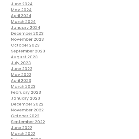
June 2024
May 2024
April 2024
March 2024
January 2024
December 2023
November 2023
October 2023
September 2023
August 2023
July 2023
June 2023
May 2023
April 2023
March 2023
February 2023
January 2023
December 2022
November 2022
October 2022
September 2022
June 2022
March 2022