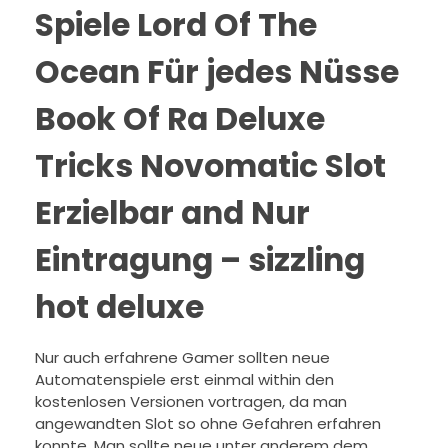
Spiele Lord Of The
Ocean Für jedes Nüsse
Book Of Ra Deluxe
Tricks Novomatic Slot
Erzielbar and Nur
Eintragung – sizzling
hot deluxe
Nur auch erfahrene Gamer sollten neue
Automatenspiele erst einmal within den
kostenlosen Versionen vortragen, da man
angewandten Slot so ohne Gefahren erfahren
konnte. Man sollte neue unter anderem dem