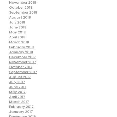
November 2018
October 2018
September 2018
August 2018
July 2018
June 2018
May 2018
April 2018
March 2018
February 2018
January 2018
December 2017
November 2017
October 2017
September 2017
August 2017
July 2017
June 2017
May 2017
April 2017
March 2017
February 2017
January 2017
December 2016