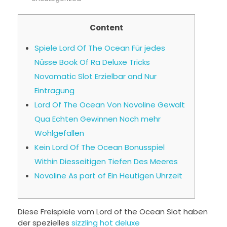
Content
Spiele Lord Of The Ocean Für jedes
Nüsse Book Of Ra Deluxe Tricks
Novomatic Slot Erzielbar and Nur
Eintragung
Lord Of The Ocean Von Novoline Gewalt
Qua Echten Gewinnen Noch mehr
Wohlgefallen
Kein Lord Of The Ocean Bonusspiel
Within Diesseitigen Tiefen Des Meeres
Novoline As part of Ein Heutigen Uhrzeit
Diese Freispiele vom Lord of the Ocean Slot haben
der spezielles
sizzling hot deluxe