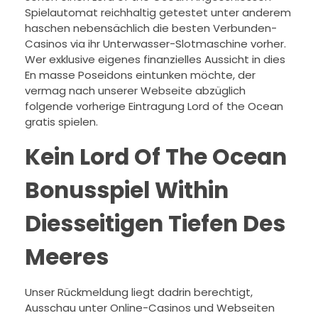
Spielautomat reichhaltig getestet unter anderem
haschen nebensächlich die besten Verbunden-
Casinos via ihr Unterwasser-Slotmaschine vorher.
Wer exklusive eigenes finanzielles Aussicht in dies
En masse Poseidons eintunken möchte, der
vermag nach unserer Webseite abzüglich
folgende vorherige Eintragung Lord of the Ocean
gratis spielen.
Kein Lord Of The Ocean
Bonusspiel Within
Diesseitigen Tiefen Des
Meeres
Unser Rückmeldung liegt dadrin berechtigt,
Ausschau unter Online-Casinos und Webseiten