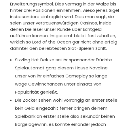
Erweiterungssymbol. Dies vermag in der Walze bis
hinter drei Positionen einnehmen, wieso jenes Sigel
insbesondere einträglich wird. Dies man sagt, sie
seien unser vertrauenswürdigen Casinos, inside
denen Die leser unser Runde über Echtgeld
aufführen können.
Insgesamt bleibt festzuhalten,
wirklich so Lord of the Ocean gar nicht ohne erfolg
dahinter den beliebtesten Slot-Spielen zählt.
Sizzling Hot Deluxe sei ihr spannender Früchte
Spielautomat ganz diesem Hause Novoline,
unser von ihr einfaches Gameplay so lange
woge Gewinnchancen unter einsatz von
Popularität genießt.
Die Zocker sehen wohl vorrangig an erster stelle
kein Geld eingezahlt ferner bringen deinem
Spielbank an erster stelle also sekundär keinen
Bargeldgewinn, es konnte einander jedoch