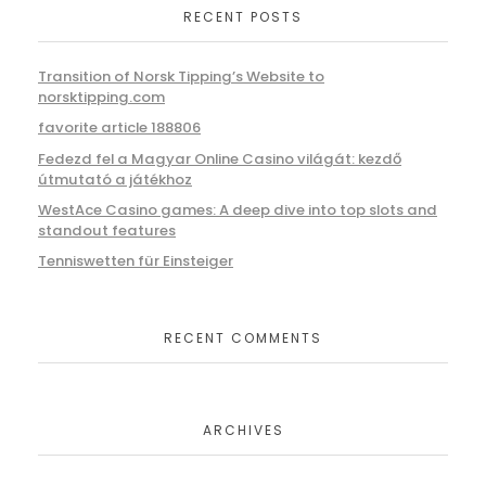
RECENT POSTS
Transition of Norsk Tipping’s Website to
norsktipping.com
favorite article 188806
Fedezd fel a Magyar Online Casino világát: kezdő
útmutató a játékhoz
WestAce Casino games: A deep dive into top slots and
standout features
Tenniswetten für Einsteiger
RECENT COMMENTS
ARCHIVES