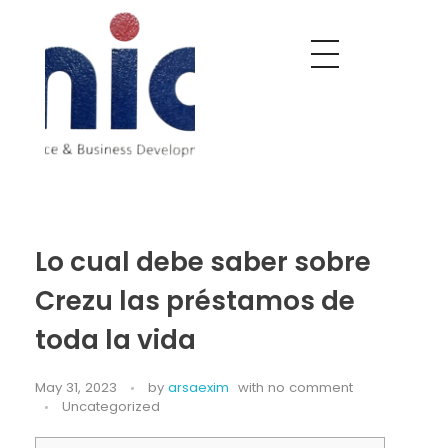
Nobel India Overseas
Export With Us
Lo cual debe saber sobre
Crezu las préstamos de
toda la vida
May 31, 2023
by
arsaexim
with
no comment
Uncategorized