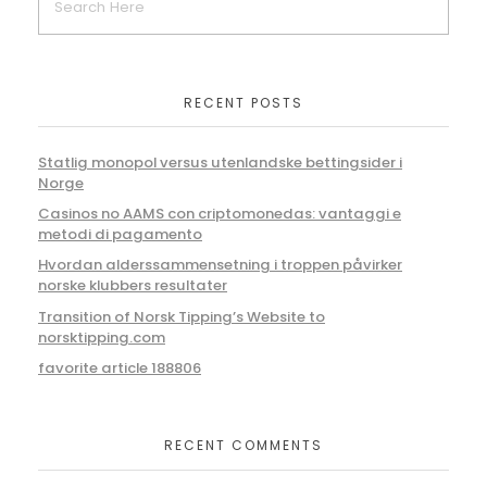
RECENT POSTS
Statlig monopol versus utenlandske bettingsider i
Norge
Casinos no AAMS con criptomonedas: vantaggi e
metodi di pagamento
Hvordan alderssammensetning i troppen påvirker
norske klubbers resultater
Transition of Norsk Tipping’s Website to
norsktipping.com
favorite article 188806
RECENT COMMENTS