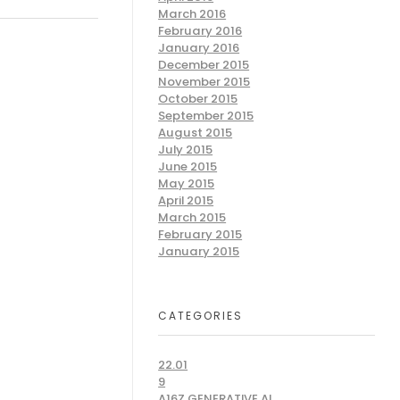
March 2016
February 2016
January 2016
December 2015
November 2015
October 2015
September 2015
August 2015
July 2015
June 2015
May 2015
April 2015
March 2015
February 2015
January 2015
CATEGORIES
22.01
9
A16Z GENERATIVE AI