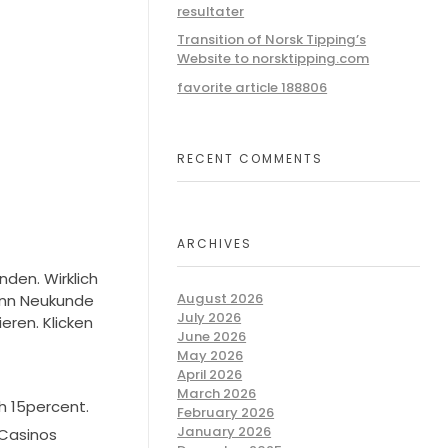
resultater
Transition of Norsk Tipping’s
Website to norsktipping.com
favorite article 188806
RECENT COMMENTS
ARCHIVES
den. Wirklich
August 2026
enn Neukunde
July 2026
ieren.
Klicken
June 2026
May 2026
April 2026
March 2026
h 15percent.
February 2026
January 2026
-Casinos