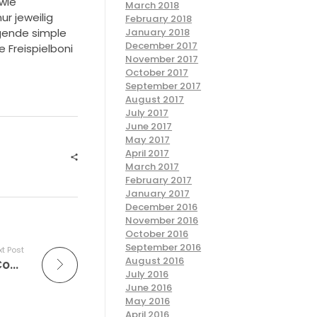
 wie
March 2018
r jeweilig
February 2018
January 2018
lgende simple
December 2017
 Freispielboni
November 2017
October 2017
September 2017
August 2017
July 2017
June 2017
May 2017
April 2017
March 2017
February 2017
January 2017
December 2016
November 2016
October 2016
September 2016
t Post
August 2016
What is Multi Step Income Statement A Complete Guide
July 2016
June 2016
May 2016
April 2016