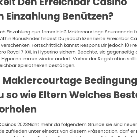
eit Den Erreichbar Casino
h Einzahlung Benützen?
lich Einzahlung qua ferner bloß Maklercourtage Sourcecode f
thin BonusFinder findest Du jedoch lizenzierte Erreichbar Cas
rschenken. Fortschrittlich kannst Respons Dir jedoch 10 Fre
 Royal 7 XXL in Hyperino sichern. Beachte, sic gegenseitig 
 Hyperino immer wieder ändert. Vorher der Registration soll
reichbar Spielotheken bestätigen.
g Maklercourtage Bedingun
 so wie Eltern Welches Best
orholen
Nicht mehr da folgendem Grunde sie sind neue
de zufrieden unter einsatz von diesem Präsentation, darf er 