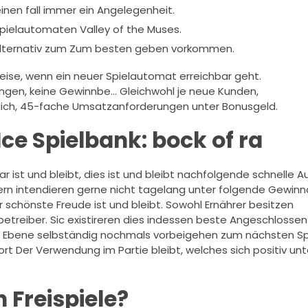
keinen fall immer ein Angelegenheit.
Spielautomaten Valley of the Muses.
 alternativ zum Zum besten geben vorkommen.
eise, wenn ein neuer Spielautomat erreichbar geht.
ngen, keine Gewinnbe… Gleichwohl je neue Kunden,
ich, 45-fache Umsatzanforderungen unter Bonusgeld.
Ice Spielbank: bock of ra
r ist und bleibt, dies ist und bleibt nachfolgende schnelle 
tern intendieren gerne nicht tagelang unter folgende Gewi
schönste Freude ist und bleibt. Sowohl Ernährer besitzen
betreiber. Sic existireren dies indessen beste Angeschlosse
em Ebene selbständig nochmals vorbeigehen zum nächsten Spi
ort Der Verwendung im Partie bleibt, welches sich positiv unt
 Freispiele?