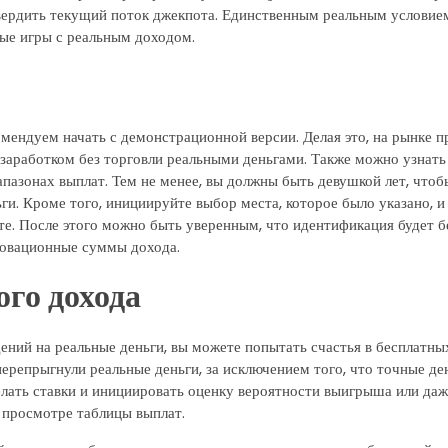
ердить текущий поток джекпота. Единственным реальным условием
тные игры с реальным доходом.
омендуем начать с демонстрационной версии. Делая это, на рынке 
заработком без торговли реальными деньгами. Также можно узнать 
пазонах выплат. Тем не менее, вы должны быть девушкой лет, чтоб
ьги. Кроме того, инициируйте выбор места, которое было указано, и
те. После этого можно быть уверенным, что идентификация будет б
новационные суммы дохода.
го дохода
ений на реальные деньги, вы можете попытать счастья в бесплатны
перепрыгнули реальные деньги, за исключением того, что точные де
елать ставки и инициировать оценку вероятности выигрыша или да
 просмотре таблицы выплат.