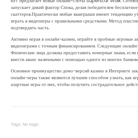
IGT предлагает новые онлайн-слоты Superstar Walk. Сетевой 
запускает дикий фактор Спока, делая победителем бесплатное
скаттеров.Практически любые выигрыши имеют тенденцию утр
играть в видеоигры с правильными средствами. Метод пласти
подтвердить часть.
Активно играя в онлайн-казино, играйте в пробные игровые ав
видеоиграми с точным финансированием. Следующие онлайн-и
Физические лица должны предоставить номерные знаки, если в
внести аванс наличными с помощью одного из многих банковс
Основное преимущество демо-версий казино в Интернете заклю
онлайн-игры также являются лучшим способом узнать, как игр
азартные игры от них, чтобы получить сострадательное дейст
Tags: No tags