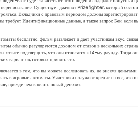
видео-слот будет зависеть от этого видео и содержит бонусный ци
 переписывание. Существует джекпот Prizefighter, который состои
ояться. Вкладчики с правовым периодом должны зарегистрироват
ны требует Идентификационные данные, а также запрос Бен, если в
томаты бесплатно, фильм развлекает и дает участникам вкус, связа
гры обычно регулируются доходом от ставок в нескольких странах
ы хотите подтвердить, что они относятся к 14-му раунду. Тогда он
ких вариантов, готовых принять это.
чается в том, что вы можете исследовать их, не рискуя деньгами. 
ать в игровые автоматы. Участники получают кредит на все, что о
вие, прежде чем вносить новый депозит.