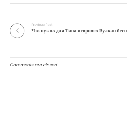
Previous Post
Comments are closed.