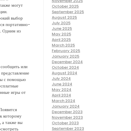
November 2025
также могут
October 2025
ции.
September 2025
August 2025
рокий выбор
July 2025
тся портативно-
June 2025
. Одним из
May 2025
April 2025
March 2025
February 2025
January 2025
December 2024
 сообщить или
October 2024
ь представление
August 2024
July 2024
емы с помощью
June 2024
есплатные
May 2024
анные игры от
April 2024
March 2024
January 2024
 Появится
December 2023
 к которому
November 2023
 а также вы
October 2023
осмотреть
September 2023