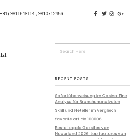
+91) 9811648114 , 9810712456
ты
RECENT POSTS
Sofortüberweisung im Casino: Eine
Analyse für Branchenanalysten
Skrill und Neteller im Vergleich
favorite article 188806
Beste Legale Goksites van
Nederland 2026: top features van