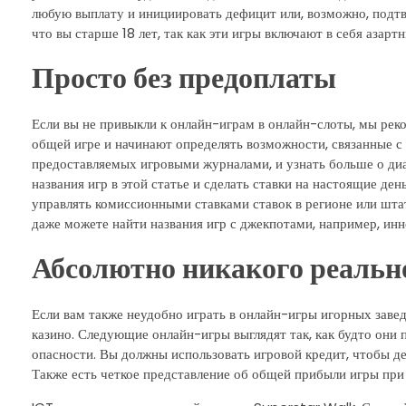
любую выплату и инициировать дефицит или, возможно, подтв
что вы старше 18 лет, так как эти игры включают в себя азар
Просто без предоплаты
Если вы не привыкли к онлайн-играм в онлайн-слоты, мы рек
общей игре и начинают определять возможности, связанные с 
предоставляемых игровыми журналами, и узнать больше о диа
названия игр в этой статье и сделать ставки на настоящие ден
управлять комиссионными ставками ставок в регионе или шта
даже можете найти названия игр с джекпотами, например, ин
Абсолютно никакого реально
Если вам также неудобно играть в онлайн-игры игорных завед
казино. Следующие онлайн-игры выглядят так, как будто они 
опасности. Вы должны использовать игровой кредит, чтобы д
Также есть четкое представление об общей прибыли игры при