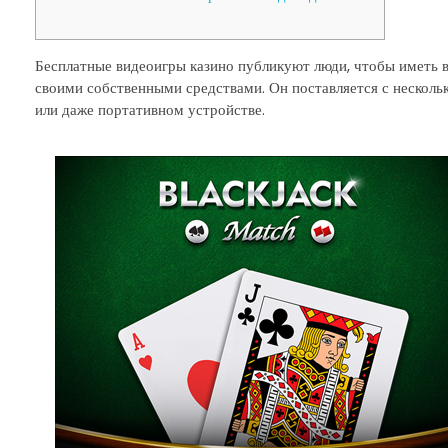
Бесплатные видеоигры казино публикуют люди, чтобы иметь в
своими собственными средствами.
Он поставляется с нескол
или даже портативном устройстве.