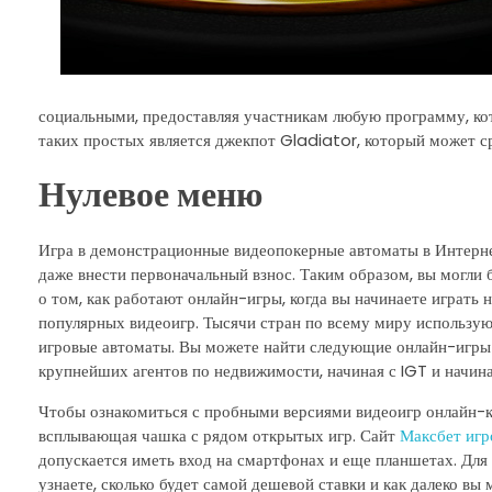
социальными, предоставляя участникам любую программу, кот
таких простых является джекпот Gladiator, который может ср
Нулевое меню
Игра в демонстрационные видеопокерные автоматы в Интерне
даже внести первоначальный взнос. Таким образом, вы могли 
о том, как работают онлайн-игры, когда вы начинаете играть
популярных видеоигр. Тысячи стран по всему миру использую
игровые автоматы. Вы можете найти следующие онлайн-игры 
крупнейших агентов по недвижимости, начиная с IGT и начина
Чтобы ознакомиться с пробными версиями видеоигр онлайн-ка
всплывающая чашка с рядом открытых игр. Сайт
Максбет игр
допускается иметь вход на смартфонах и еще планшетах. Для 
узнаете, сколько будет самой дешевой ставки и как далеко в