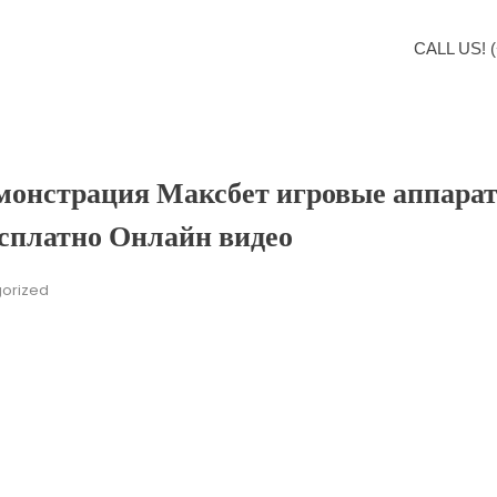
CALL US! (
емонстрация Максбет игровые аппара
сплатно Онлайн видео
orized