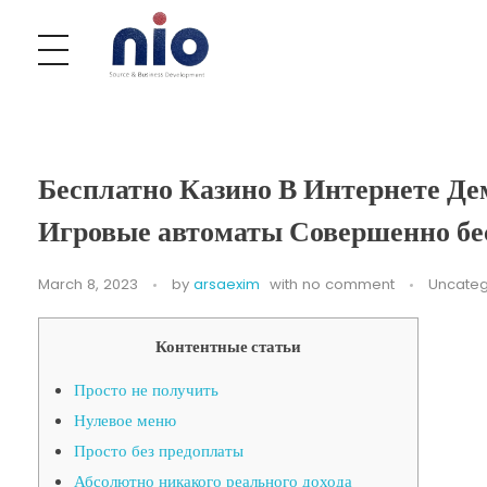
Nobel India Overseas
Export With Us
Бесплатно Казино В Интернете Д
Игровые автоматы Совершенно бе
March 8, 2023
by
arsaexim
with
no comment
Uncateg
Контентные статьи
Просто не получить
Нулевое меню
Просто без предоплаты
Абсолютно никакого реального дохода