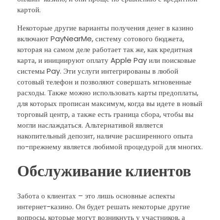
картой.
Некоторые другие варианты получения денег в казино
включают PayNearMe, систему сотового бюджета,
которая на самом деле работает так же, как кредитная
карта, и инициируют оплату Apple Pay или поисковые
системы Pay. Эти услуги интегрированы в любой
сотовый телефон и позволяют совершать мгновенные
расходы. Также можно использовать карты предоплаты,
для которых прописан максимум, когда вы идете в новый
торговый центр, а также есть граница сбора, чтобы вы
могли наслаждаться. Альтернативой является
накопительный депозит, наличие расширенного опыта
по-прежнему является любимой процедурой для многих.
Обслуживание клиентов
Забота о клиентах – это лишь основные аспекты
интернет-казино. Он будет решать некоторые другие
вопросы, которые могут возникнуть у участников, а