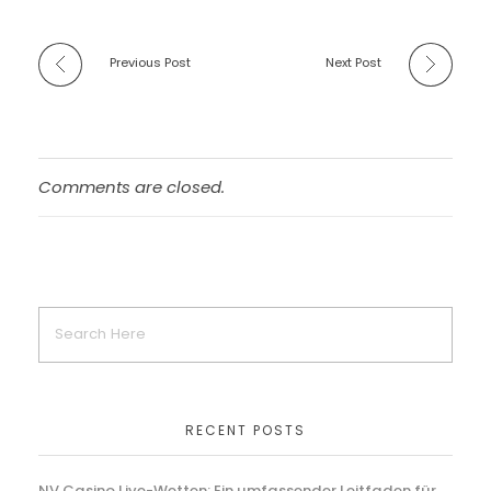
Previous Post
Next Post
Comments are closed.
RECENT POSTS
NV Casino Live-Wetten: Ein umfassender Leitfaden für