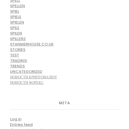
SPELL
SPELLEN
SPIEL
SPIELE
SPIELEN
SPILE
SPILEN
SPILLER2
STANMERHOUSE.CO.UK
STORIES
TEST
TRADING
TRENDS
UNCATEGORIZED
НОВОСТИ КРИПТОВАЛЮТ
НОВОСТИ ФОРЕКС
META
Log in
Entries feed