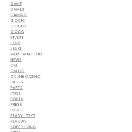
GAME
GAMES
GAMING
GIOCHI
GIOCHI1
GIOCO
INVEST
JEUX
JEUXI
MEM-SAAB.COM
NEWS
OM
OM CC
ONLINE CASINO
PAGES
PART4
POST
POSTS
PRESS
PUBLIC
READY_TEXT
REVIEWS
SOBER LIVING