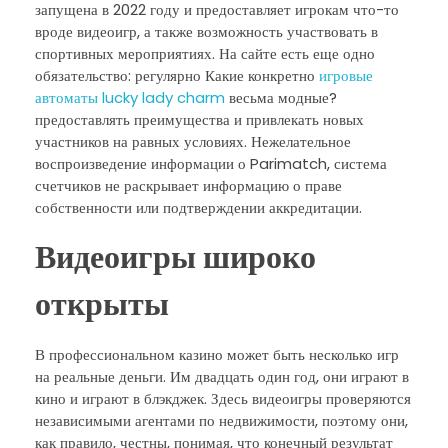
запущена в 2022 году и предоставляет игрокам что-то
вроде видеоигр, а также возможность участвовать в
спортивных мероприятиях. На сайте есть еще одно
обязательство: регулярно Какие конкретно
игровые
автоматы lucky lady charm
весьма модные?
предоставлять преимущества и привлекать новых
участников на равных условиях. Нежелательное
воспроизведение информации о Parimatch, система
счетчиков не раскрывает информацию о праве
собственности или подтверждении аккредитации.
Видеоигры широко
открыты
В профессиональном казино может быть несколько игр
на реальные деньги. Им двадцать один год, они играют в
кино и играют в блэкджек. Здесь видеоигры проверяются
независимыми агентами по недвижимости, поэтому они,
как правило, честны, понимая, что конечный результат