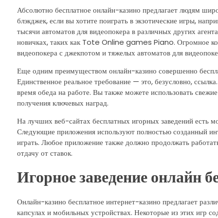
Абсолютно бесплатное онлайн-казино предлагает людям широ
блэкджек, если вы хотите поиграть в экзотические игры, нап
тысячи автоматов для видеопокера в различных других агента
новичках, таких как Tote Online games Piano. Огромное ко
видеопокера с джекпотом и тяжелых автоматов для видеопоке
Еще одним преимуществом онлайн-казино совершенно бесплатн
Единственное реальное требование — это, безусловно, ссылка
время обеда на работе. Вы также можете использовать свежие 
получения ключевых наград.
На лучших веб-сайтах бесплатных игорных заведений есть мо
Следующие приложения используют полностью созданный инт
играть. Любое приложение также должно продолжать работать
отдачу от ставок.
Игорное заведение онлайн б
Онлайн-казино бесплатное интернет-казино предлагает разли
капсулах и мобильных устройствах. Некоторые из этих игр со