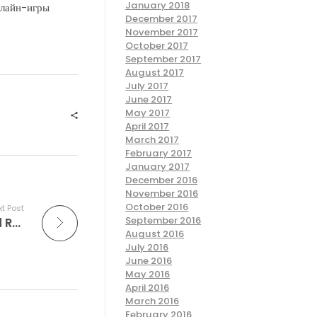
January 2018
нлайн-игры
December 2017
November 2017
October 2017
September 2017
August 2017
July 2017
June 2017
May 2017
April 2017
March 2017
February 2017
January 2017
December 2016
November 2016
October 2016
t Post
September 2016
Cashalo Move legit lending apps forward Request Evaluation
August 2016
July 2016
June 2016
May 2016
April 2016
March 2016
February 2016