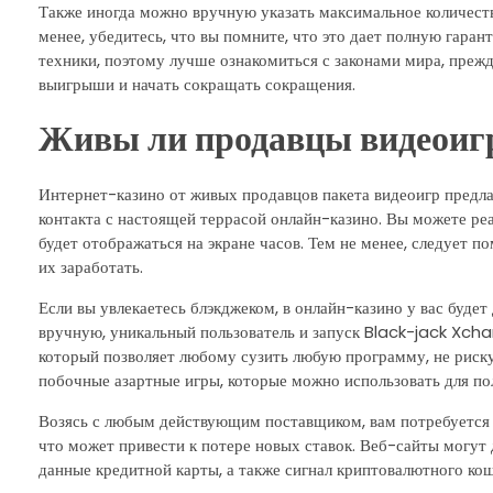
Также иногда можно вручную указать максимальное количест
менее, убедитесь, что вы помните, что это дает полную гара
техники, поэтому лучше ознакомиться с законами мира, прежд
выигрыши и начать сокращать сокращения.
Живы ли продавцы видеоиг
Интернет-казино от живых продавцов пакета видеоигр предла
контакта с настоящей террасой онлайн-казино. Вы можете реа
будет отображаться на экране часов. Тем не менее, следует п
их заработать.
Если вы увлекаетесь блэкджеком, в онлайн-казино у вас будет
вручную, уникальный пользователь и запуск Black-jack Xcha
который позволяет любому сузить любую программу, не рискуя
побочные азартные игры, которые можно использовать для п
Возясь с любым действующим поставщиком, вам потребуется н
что может привести к потере новых ставок. Веб-сайты могут
данные кредитной карты, а также сигнал криптовалютного кош