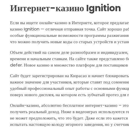
Интернет-казино Ignition
Если вы ищете онлайн-казино в Интернете, которое предлага
казино Ignition — отличная отправная точка. Сайт хорошо р
особые функциональные возможности программы разжигания и 
что можно получить новые коды со старых устройств и устан
Объем действий на самом деле разнообразен и индивидуален,
времени и начальным ставкам. На сайте также представлено 
defer. Новое казино и множество платформ для поставщиков 
Сайт будет зарегистрирован на Кюрасао и начнет блокироват
важное значение для участников, которые ставят под сомнение
удобный профессиональный опыт работы с основными функция
поверх нового дисплея, на котором есть зубчатый протез для 
Онлайн-казино, абсолютно бесплатное интернет-казино – это
получить реальный доход. Ниже в видеоиграх используются г
не может предположить, что это будет. Даже если это кажется
испытать настоящую колоду игорного заведения, но у счетчик