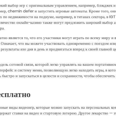
кий выбор игр с оригинальным управлением, например, блэкджек и
ример, chemin defer и запустить игровые автоматы. Кроме того, он
х по недвижимости на подиуме, например, в титанах сектора, в IG
личество онлайн-казино также могут предложить широкий выбор а
ра.
о является то, что его участники могут играть по всему миру и в
. Означает, что вы можете участвовать одновременно с поездом или
результаты изо дня в день и продвигаться вперед к своей главной 
дель сотовой связи, которой легко управлять на вашем портативно
ерфейс и систему меню, позволяющую легко находить игры, в кот
 быстро и запускаться в целости и сохранности, чтобы обеспечит
есплатно
чные виды видеоигр, которые можно запускать на персональных ко
держат ставки на видео и стартовую лотерею. Другое лекарство — э