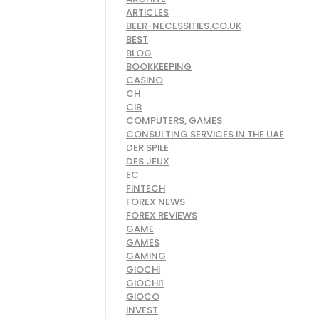
ARTICLES
BEER-NECESSITIES.CO.UK
BEST
BLOG
BOOKKEEPING
CASINO
CH
CIB
COMPUTERS, GAMES
CONSULTING SERVICES IN THE UAE
DER SPILE
DES JEUX
EC
FINTECH
FOREX NEWS
FOREX REVIEWS
GAME
GAMES
GAMING
GIOCHI
GIOCHI1
GIOCO
INVEST