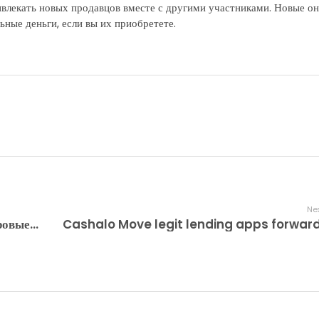
влекать новых продавцов вместе с другими участниками. Новые о
ьные деньги, если вы их приобретете.
Nex
Онлайн казино Онлайн Вулкан Олимп игровые автоматы игровые автоматы Пробная версия