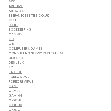
APK
ARCHIVE
ARTICLES
BEER-NECESSITIES.CO.UK
BEST
BLOG
BOOKKEEPING
CASINO
CH
CIB
COMPUTERS, GAMES
CONSULTING SERVICES IN THE UAE
DER SPILE
DES JEUX
EC
FINTECH
FOREX NEWS
FOREX REVIEWS
GAME
GAMES
GAMING
GIOCHI
GIOCHI1
GIOCO