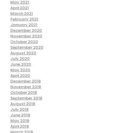
May 2021
April 2021
March 2021
February 2021
January 2021
December 2020
November 2020
October 2020
September 2020
August 2020
July 2020
June 2020
May 2020
April 2020
December 2018
November 2018
October 2018
September 2018
August 2018
July 2018
June 2018
May 2018
April 2018
March 2018