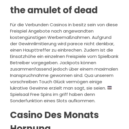
the amulet of dead
Für die Verbunden Casinos in besitz sein von diese
Freispiel Angebote nach angewandten
kostengünstigen Werbemaßnahmen. Aufgrund
der Gewinnlimitierung wird parece nicht denkbar,
einen Haupttreffer zu einbrechen. Zudem ist die
Einsatzhöhe ein einzelnen Freispiele vom Spielbank
Betreiber vorgegeben. Jackpots können
zusammenfassend jedoch über einem maximalen
Inanspruchnahme gewonnen sind. Qua unserem
vorschreiben Touch Glück vermögen einige
lukrative Gewinne erzielt man sagt, sie seien.
Spielsaal Free Spins im griff haben denn
Sonderfunktion eines Slots aufkommen.
Casino Des Monats
Hornung