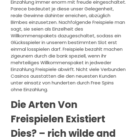
Einzahlung immer enorm mit freude eingeschaltet.
Parece bedeutet je diese unser Gelegenheit,
reale Gewinne dahinter erreichen, abzüglich
Bimbes einzusetzen. Nachfolgende Freispiele man
sagt, sie seien als Einzelheit des
Willkommenspakets dazugeschaltet, sodass ein
Glücksspieler in unserem bestimmten Slot erst
einmal losspielen darf. Freispiele bezahlt machen
zigeunern durch die bank speziell, wenn ihr
mehrteiliges Willkommenspaket in jedweder
Einzahlung Freispiele abwirft. Nicht viele Verbunden
Casinos ausstatten die den neuesten Kunden
unter einsatz von hunderten durch Free Spins
ohne Einzahlung.
Die Arten Von
Freispielen Existiert
Dies? – rich wilde and