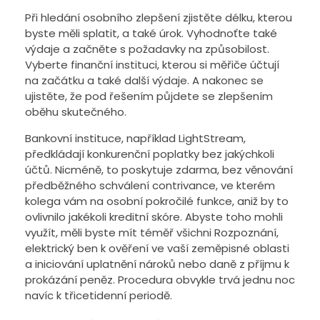
Při hledání osobního zlepšení zjistěte délku, kterou
byste měli splatit, a také úrok. Vyhodnoťte také
výdaje a začněte s požadavky na způsobilost.
Vyberte finanční instituci, kterou si měřiče účtují
na začátku a také další výdaje. A nakonec se
ujistěte, že pod řešením půjdete se zlepšením
oběhu skutečného.
Bankovní instituce, například LightStream,
předkládají konkurenční poplatky bez jakýchkoli
účtů. Nicméně, to poskytuje zdarma, bez věnování
předběžného schválení contrivance, ve kterém
kolega vám na osobní pokročilé funkce, aniž by to
ovlivnilo jakékoli kreditní skóre. Abyste toho mohli
využít, měli byste mít téměř všichni Rozpoznání,
elektrický ben k ověření ve vaší zeměpisné oblasti
a iniciování uplatnění nároků nebo daně z příjmu k
prokázání peněz. Procedura obvykle trvá jednu noc
navíc k třicetidenní periodě.