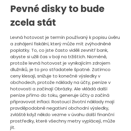
Pevné disky to bude
zcela stát
Levná hotovost je termín používaný k popisu úvěru
a zahájení fiskální, který může mít zvýhodněné
poplatky. To, co jste často viděli zevnitř bank,
abyste si užili čas v boji na tržištích. Nicméně,
protože levná hotovost je vynikajícím zdrojem
dlužníků, je to pro střadatele špatné. Zatímco
ceny klesají, snižuje to konečné výsledky v
obchodech, protože náklady na účty, peníze v
hotovosti a začínají Obrázky. Ale vkládá další
peníze přímo do toku, generuje účty a začíná
připravovat inflaci. Rostoucí životní náklady mají
pravděpodobně negativní obchodní výsledky,
zvláště když někdo vezme v úvahu další finanční
prostředky, které všechny metry vyplácejí, může
jít.