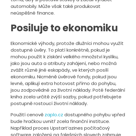
automobily.
Může však také produkovat
neúspěšné finance.
Posiluje to ekonomiku
Ekonomické výhody, protože dlužníci mohou využít
dostupné úvěry. To platí konkrétně, pokud je
mohou použít k získání velkého množství kyslíku,
jako jsou auta a atributy zahájení, nebo možná
zvážit různé jiné eskapády, ve kterých posílí
ekonomiku. Nicméně úvěrové fondy, pokud jsou
levné, aplikují extra hotovost přímo do pohybu,
jsou zodpovědné za životní náklady. Poté federální
kniha zcela určitě zvýší sazby, pokud potřebujete
postupně rostoucí životní náklady.
Použití cenově
zaplo.cz
dostupného pohybu vpřed
bude hračkou uvnitř zcela finanční instituce.
Například proces Upstart’azines počítačový
software založený na falešných slovech zahrnuje