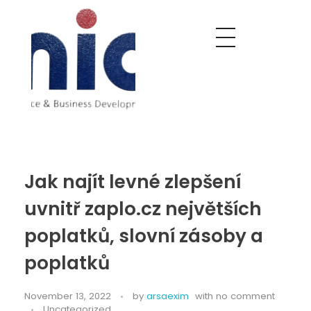
Nobel India Overseas
Export With Us
Jak najít levné zlepšení
uvnitř zaplo.cz největších
poplatků, slovní zásoby a
poplatků
November 13, 2022
by
arsaexim
with
no comment
Uncategorized