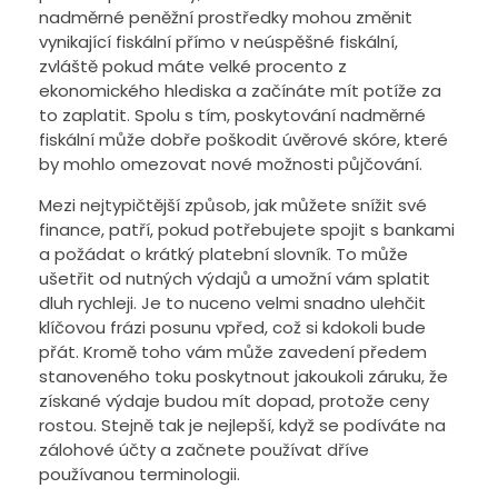
nadměrné peněžní prostředky mohou změnit
vynikající fiskální přímo v neúspěšné fiskální,
zvláště pokud máte velké procento z
ekonomického hlediska a začínáte mít potíže za
to zaplatit. Spolu s tím, poskytování nadměrné
fiskální může dobře poškodit úvěrové skóre, které
by mohlo omezovat nové možnosti půjčování.
Mezi nejtypičtější způsob, jak můžete snížit své
finance, patří, pokud potřebujete spojit s bankami
a požádat o krátký platební slovník. To může
ušetřit od nutných výdajů a umožní vám splatit
dluh rychleji. Je to nuceno velmi snadno ulehčit
klíčovou frázi posunu vpřed, což si kdokoli bude
přát. Kromě toho vám může zavedení předem
stanoveného toku poskytnout jakoukoli záruku, že
získané výdaje budou mít dopad, protože ceny
rostou. Stejně tak je nejlepší, když se podíváte na
zálohové účty a začnete používat dříve
používanou terminologii.