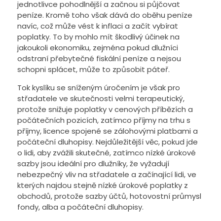
jednotlivce pohodlnější a začnou si půjčovat
peníze. Kromě toho však dává do oběhu peníze
navíc, což může vést k inflaci a začít vybírat
poplatky. To by mohlo mít škodlivý účinek na
jakoukoli ekonomiku, zejména pokud dlužníci
odstraní přebytečné fiskální peníze a nejsou
schopni splácet, může to způsobit páteř.
Tok kyslíku se sníženým úročením je však pro
střadatele ve skutečnosti velmi terapeutický,
protože snižuje poplatky v cenových příbězích a
počátečních pozicích, zatímco příjmy na trhu s
příjmy, licence spojené se zálohovými platbami a
počáteční dluhopisy. Nejdůležitější věc, pokud jde
o lidi, aby zvážili skutečné, zatímco nízké úrokové
sazby jsou ideální pro dlužníky, že vyžadují
nebezpečný vliv na střadatele a začínající lidi, ve
kterých najdou stejně nízké úrokové poplatky z
obchodů, protože sazby účtů, hotovostní průmysl
fondy, alba a počáteční dluhopisy.