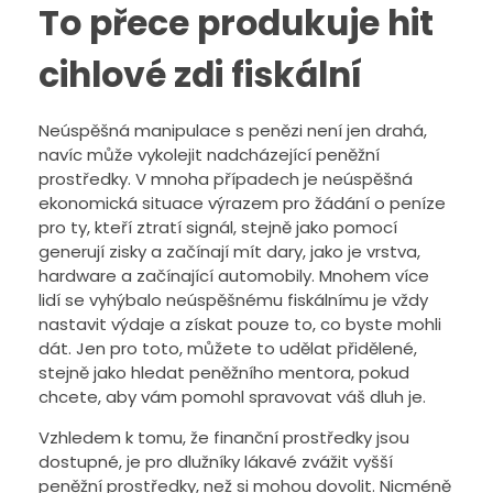
To přece produkuje hit
cihlové zdi fiskální
Neúspěšná manipulace s penězi není jen drahá,
navíc může vykolejit nadcházející peněžní
prostředky. V mnoha případech je neúspěšná
ekonomická situace výrazem pro žádání o peníze
pro ty, kteří ztratí signál, stejně jako pomocí
generují zisky a začínají mít dary, jako je vrstva,
hardware a začínající automobily. Mnohem více
lidí se vyhýbalo neúspěšnému fiskálnímu je vždy
nastavit výdaje a získat pouze to, co byste mohli
dát. Jen pro toto, můžete to udělat přidělené,
stejně jako hledat peněžního mentora, pokud
chcete, aby vám pomohl spravovat váš dluh je.
Vzhledem k tomu, že finanční prostředky jsou
dostupné, je pro dlužníky lákavé zvážit vyšší
peněžní prostředky, než si mohou dovolit. Nicméně