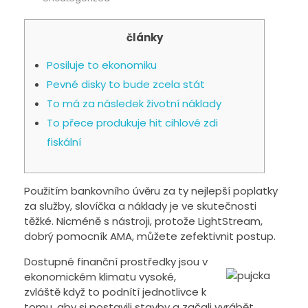
články
Posiluje to ekonomiku
Pevné disky to bude zcela stát
To má za následek životní náklady
To přece produkuje hit cihlové zdi
fiskální
Použitím bankovního úvěru za ty nejlepší poplatky
za služby, slovíčka a náklady je ve skutečnosti
těžké. Nicméně s nástroji, protože LightStream,
dobrý pomocník AMA, můžete zefektivnit postup.
Dostupné finanční prostředky jsou v
ekonomickém klimatu vysoké,
zvláště když to podnítí jednotlivce k
tomu, aby si postavili stavby a začali vyrábět