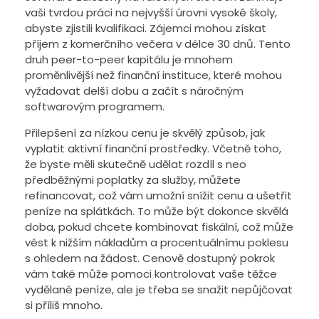
vaši tvrdou práci na nejvyšší úrovni vysoké školy,
abyste zjistili kvalifikaci. Zájemci mohou získat
příjem z komerčního večera v délce 30 dnů. Tento
druh peer-to-peer kapitálu je mnohem
proměnlivější než finanční instituce, které mohou
vyžadovat delší dobu a začít s náročným
softwarovým programem.
Přilepšení za nízkou cenu je skvělý způsob, jak
vyplatit aktivní finanční prostředky. Včetně toho,
že byste měli skutečně udělat rozdíl s neo
předběžnými poplatky za služby, můžete
refinancovat, což vám umožní snížit cenu a ušetřit
peníze na splátkách. To může být dokonce skvělá
doba, pokud chcete kombinovat fiskální, což může
vést k nižším nákladům a procentuálnímu poklesu
s ohledem na žádost. Cenově dostupný pokrok
vám také může pomoci kontrolovat vaše těžce
vydělané peníze, ale je třeba se snažit nepůjčovat
si příliš mnoho.