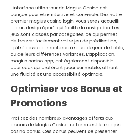
L’interface utilisateur de Magius Casino est
conçue pour être intuitive et conviviale. Dès votre
premier magius casino login, vous serez accueilli
par un design épuré qui facilite la navigation. Les
jeux sont classés par catégories, ce qui permet
de trouver facilement votre jeu de prédilection,
qu’il s’agisse de machines à sous, de jeux de table,
ou de leurs différentes variantes. L’application,
magius casino app, est également disponible
pour ceux qui préfèrent jouer sur mobile, offrant
une fluidité et une accessibilité optimale.
Optimiser vos Bonus et
Promotions
Profitez des nombreux avantages offerts aux
joueurs de Magius Casino, notamment le magius
casino bonus. Ces bonus peuvent se présenter