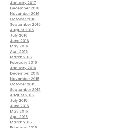
January 2017
December 2016
November 2016
October 2016
September 2016
August 2016
July 2016
June 2016
May 2016
April 2016
March 2016
February 2016
January 2016
December 2015
November 2015
October 2015
September 2015
August 2015
July 2015
June 2015
May 2015
April 2015
March 2015
February 2015