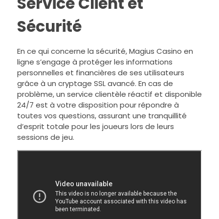
Service Client et
Sécurité
En ce qui concerne la sécurité, Magius Casino en
ligne s’engage à protéger les informations
personnelles et financières de ses utilisateurs
grâce à un cryptage SSL avancé. En cas de
problème, un service clientèle réactif et disponible
24/7 est à votre disposition pour répondre à
toutes vos questions, assurant une tranquillité
d’esprit totale pour les joueurs lors de leurs
sessions de jeu.