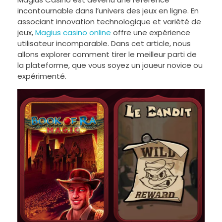
incontournable dans l’univers des jeux en ligne. En
associant innovation technologique et variété de
jeux,
Magius casino online
offre une expérience
utilisateur incomparable. Dans cet article, nous
allons explorer comment tirer le meilleur parti de
la plateforme, que vous soyez un joueur novice ou
expérimenté.