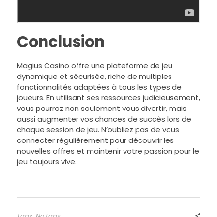
Conclusion
Magius Casino offre une plateforme de jeu
dynamique et sécurisée, riche de multiples
fonctionnalités adaptées à tous les types de
joueurs. En utilisant ses ressources judicieusement,
vous pourrez non seulement vous divertir, mais
aussi augmenter vos chances de succès lors de
chaque session de jeu. N’oubliez pas de vous
connecter régulièrement pour découvrir les
nouvelles offres et maintenir votre passion pour le
jeu toujours vive.
Tags: No tags