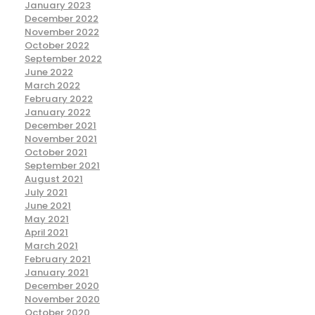
January 2023
December 2022
November 2022
October 2022
September 2022
June 2022
March 2022
February 2022
January 2022
December 2021
November 2021
October 2021
September 2021
August 2021
July 2021
June 2021
May 2021
April 2021
March 2021
February 2021
January 2021
December 2020
November 2020
October 2020