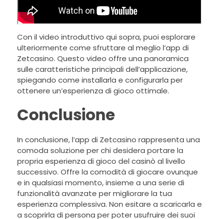
Con il video introduttivo qui sopra, puoi esplorare
ulteriormente come sfruttare al meglio l’app di
Zetcasino. Questo video offre una panoramica
sulle caratteristiche principali dell’applicazione,
spiegando come installarla e configurarla per
ottenere un’esperienza di gioco ottimale.
Conclusione
In conclusione, l’app di Zetcasino rappresenta una
comoda soluzione per chi desidera portare la
propria esperienza di gioco del casinò al livello
successivo. Offre la comodità di giocare ovunque
e in qualsiasi momento, insieme a una serie di
funzionalità avanzate per migliorare la tua
esperienza complessiva. Non esitare a scaricarla e
a scoprirla di persona per poter usufruire dei suoi