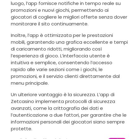
luogo, l’app fornisce notifiche in tempo reale su
promozioni e nuovi giochi, permettendo ai
giocatori di cogliere le migliori offerte senza dover
monitorare il sito continuamente.
Inoltre, l’app è ottimizzata per le prestazioni
mobili, garantendo una grafica eccellente e tempi
di caricamento ridotti, migliorando così
l’esperienza di gioco. L’interfaccia utente è
intuitiva e semplice, consentendo l’accesso
rapido alle varie sezioni come i giochi, le
promozioni, e il servizio clienti direttamente dal
menu principale.
Un ulteriore vantaggio è la sicurezza. L’app di
Zetcasino implementa protocolli di sicurezza
avanzati, come la crittografia dei dati e
l’autenticazione a due fattori, per garantire che le
informazioni personali dei giocatori siano sempre
protette.