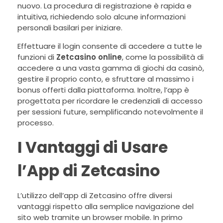
nuovo. La procedura di registrazione è rapida e
intuitiva, richiedendo solo alcune informazioni
personali basilari per iniziare.
Effettuare il login consente di accedere a tutte le
funzioni di
Zetcasino online
, come la possibilità di
accedere a una vasta gamma di giochi da casinò,
gestire il proprio conto, e sfruttare al massimo i
bonus offerti dalla piattaforma. Inoltre, l’app è
progettata per ricordare le credenziali di accesso
per sessioni future, semplificando notevolmente il
processo.
I Vantaggi di Usare
l’App di Zetcasino
L’utilizzo dell’app di Zetcasino offre diversi
vantaggi rispetto alla semplice navigazione del
sito web tramite un browser mobile. In primo