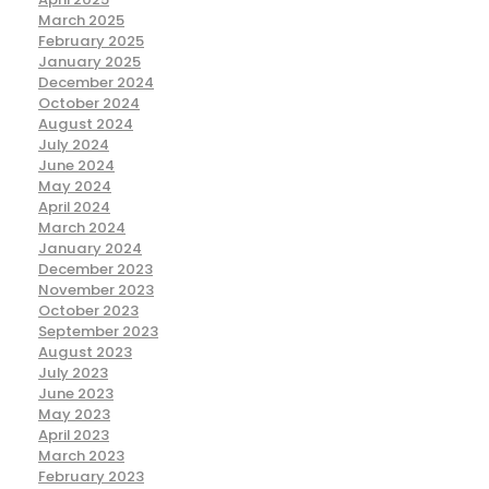
March 2025
February 2025
January 2025
December 2024
October 2024
August 2024
July 2024
June 2024
May 2024
April 2024
March 2024
January 2024
December 2023
November 2023
October 2023
September 2023
August 2023
July 2023
June 2023
May 2023
April 2023
March 2023
February 2023