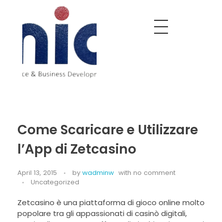
Nobel India Overseas
Export With Us
Come Scaricare e Utilizzare
l’App di Zetcasino
April 13, 2015
by
wadminw
with
no comment
Uncategorized
Zetcasino è una piattaforma di gioco online molto
popolare tra gli appassionati di casinò digitali,