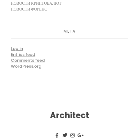
НОВОСТИ КРИПТОВАЛЮТ
НОВОСТИ ФОРЕКС
META
Log in
Entries feed
Comments feed
WordPress.org
Architect