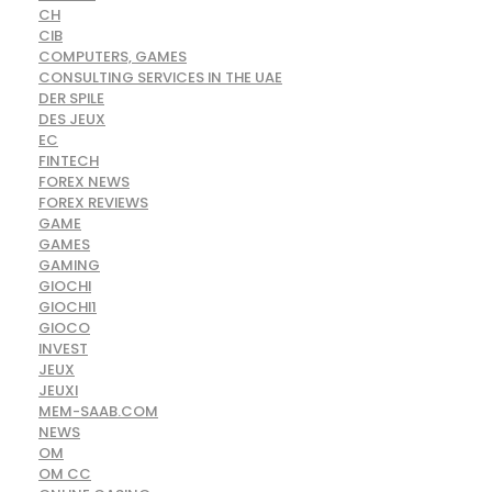
CH
CIB
COMPUTERS, GAMES
CONSULTING SERVICES IN THE UAE
DER SPILE
DES JEUX
EC
FINTECH
FOREX NEWS
FOREX REVIEWS
GAME
GAMES
GAMING
GIOCHI
GIOCHI1
GIOCO
INVEST
JEUX
JEUXI
MEM-SAAB.COM
NEWS
OM
OM CC