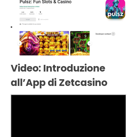
Video: Introduzione
all’App di Zetcasino