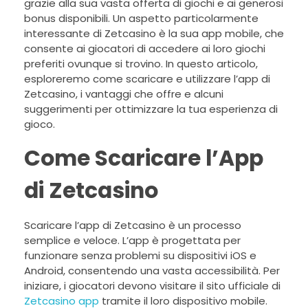
grazie alla sua vasta offerta di giochi e ai generosi
bonus disponibili. Un aspetto particolarmente
interessante di Zetcasino è la sua app mobile, che
consente ai giocatori di accedere ai loro giochi
preferiti ovunque si trovino. In questo articolo,
esploreremo come scaricare e utilizzare l’app di
Zetcasino, i vantaggi che offre e alcuni
suggerimenti per ottimizzare la tua esperienza di
gioco.
Come Scaricare l’App
di Zetcasino
Scaricare l’app di Zetcasino è un processo
semplice e veloce. L’app è progettata per
funzionare senza problemi su dispositivi iOS e
Android, consentendo una vasta accessibilità. Per
iniziare, i giocatori devono visitare il sito ufficiale di
Zetcasino app
tramite il loro dispositivo mobile.