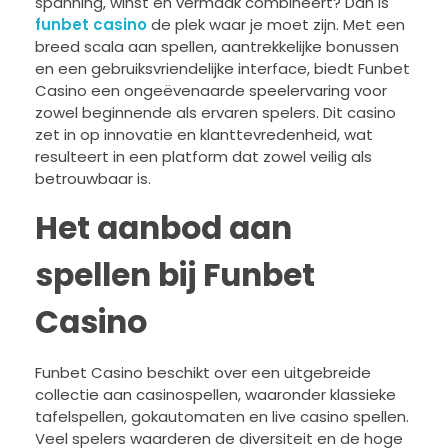
spanning, winst en vermaak combineert? Dan is
funbet casino
de plek waar je moet zijn. Met een
breed scala aan spellen, aantrekkelijke bonussen
en een gebruiksvriendelijke interface, biedt Funbet
Casino een ongeëvenaarde speelervaring voor
zowel beginnende als ervaren spelers. Dit casino
zet in op innovatie en klanttevredenheid, wat
resulteert in een platform dat zowel veilig als
betrouwbaar is.
Het aanbod aan
spellen bij Funbet
Casino
Funbet Casino beschikt over een uitgebreide
collectie aan casinospellen, waaronder klassieke
tafelspellen, gokautomaten en live casino spellen.
Veel spelers waarderen de diversiteit en de hoge