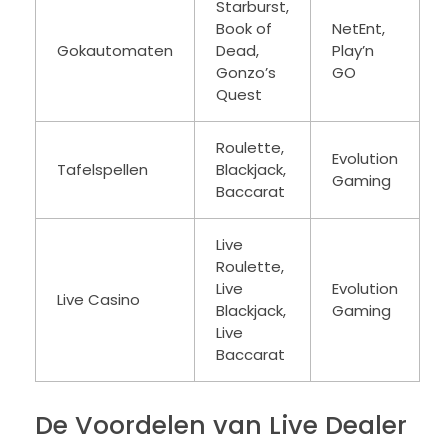
Starburst,
Book of
NetEnt,
Gokautomaten
Dead,
Play’n
Gonzo’s
GO
Quest
Roulette,
Evolution
Tafelspellen
Blackjack,
Gaming
Baccarat
Live
Roulette,
Live
Evolution
Live Casino
Blackjack,
Gaming
Live
Baccarat
De Voordelen van Live Dealer