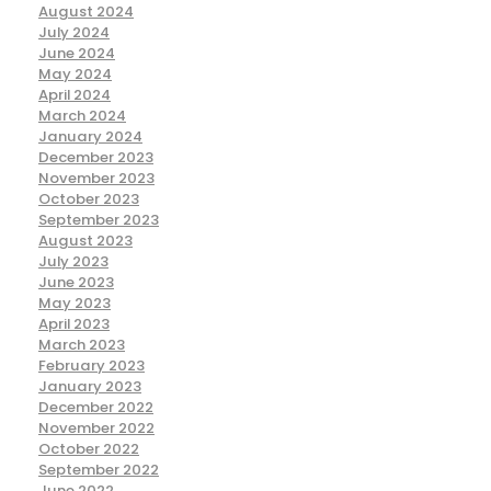
August 2024
July 2024
June 2024
May 2024
April 2024
March 2024
January 2024
December 2023
November 2023
October 2023
September 2023
August 2023
July 2023
June 2023
May 2023
April 2023
March 2023
February 2023
January 2023
December 2022
November 2022
October 2022
September 2022
June 2022