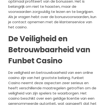
optimaal profiteert van de bonussen. Het is
belangrijk om niet te haasten, maar de
voorwaarden zorgvuldig te lezen en te begrijpen.
Als je vragen hebt over de bonusvoorwaarden, kun
je contact opnemen met de klantenservice van
het casino.
De Veiligheid en
Betrouwbaarheid van
Funbet Casino
De veiligheid en betrouwbaarheid van een online
casino zijn van het grootste belang. Funbet
Casino neemt deze aspecten zeer serieus en
heeft verschillende maatregelen getroffen om de
veiligheid van zijn spelers te waarborgen. Het
casino beschikt over een geldige licentie van een
gerenommeerde autoriteit, wat aangeeft dat het