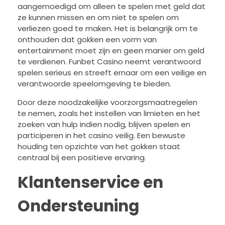
aangemoedigd om alleen te spelen met geld dat
ze kunnen missen en om niet te spelen om
verliezen goed te maken. Het is belangrijk om te
onthouden dat gokken een vorm van
entertainment moet zijn en geen manier om geld
te verdienen. Funbet Casino neemt verantwoord
spelen serieus en streeft ernaar om een veilige en
verantwoorde speelomgeving te bieden.
Door deze noodzakelijke voorzorgsmaatregelen
te nemen, zoals het instellen van limieten en het
zoeken van hulp indien nodig, blijven spelen en
participeren in het casino veilig. Een bewuste
houding ten opzichte van het gokken staat
centraal bij een positieve ervaring.
Klantenservice en
Ondersteuning