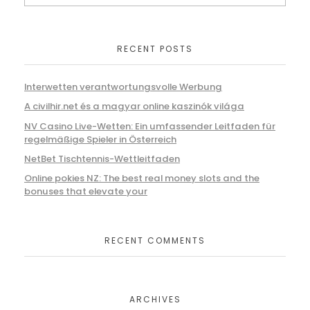
RECENT POSTS
Interwetten verantwortungsvolle Werbung
A civilhir.net és a magyar online kaszinók világa
NV Casino Live-Wetten: Ein umfassender Leitfaden für
regelmäßige Spieler in Österreich
NetBet Tischtennis-Wettleitfaden
Online pokies NZ: The best real money slots and the
bonuses that elevate your
RECENT COMMENTS
ARCHIVES