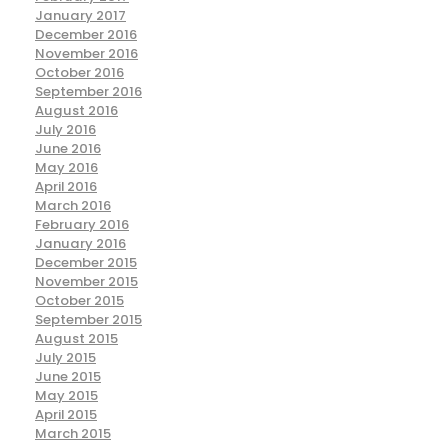
January 2017
December 2016
November 2016
October 2016
September 2016
August 2016
July 2016
June 2016
May 2016
April 2016
March 2016
February 2016
January 2016
December 2015
November 2015
October 2015
September 2015
August 2015
July 2015
June 2015
May 2015
April 2015
March 2015