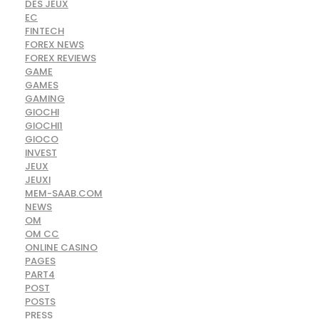
DES JEUX
EC
FINTECH
FOREX NEWS
FOREX REVIEWS
GAME
GAMES
GAMING
GIOCHI
GIOCHI1
GIOCO
INVEST
JEUX
JEUXI
MEM-SAAB.COM
NEWS
OM
OM CC
ONLINE CASINO
PAGES
PART4
POST
POSTS
PRESS