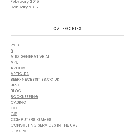
February 2015
January 2015
CATEGORIES
22.01
9
A16Z GENERATIVE AI
APK
ARCHIVE
ARTICLES
BEER-NECESSITIES.CO.UK
BEST
BLOG
BOOKKEEPING
CASINO
CH
CIB
COMPUTERS, GAMES
CONSULTING SERVICES IN THE UAE
DER SPILE