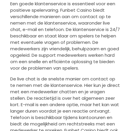
Een goede klantenservice is essentieel voor een
positieve spelervaring. Funbet Casino biedt
verschillende manieren aan om contact op te
nemen met de klantenservice, waaronder live
chat, e-mail en telefoon. De klantenservice is 24/7
beschikbaar en staat klaar om spelers te helpen
met eventuele vragen of problemen. De
medewerkers zijn vriendelijk, behulpzaam en goed
opgeleid. De support medewerkers werken hard
om een snelle en efficiënte oplossing te bieden
voor de problemen van spelers.
De live chat is de snelste manier om contact op
te nemen met de klantenservice. Hier kun je direct
met een medewerker chatten en je vragen
stellen. De reactietijd is over het algemeen zeer
kort. E-mail is een andere optie, maar het kan wat
langer duren voordat je een reactie ontvangt.
Telefoon is beschikbaar tijdens kantooruren en
biedt de mogelijkheid om rechtstreeks met een
medewerker te spreken. Funbet Casino biedt ook