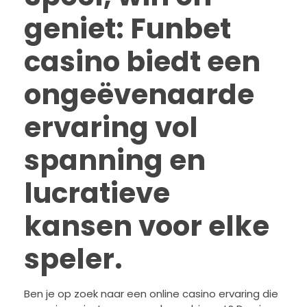
geniet: Funbet
casino biedt een
ongeëvenaarde
ervaring vol
spanning en
lucratieve
kansen voor elke
speler.
Ben je op zoek naar een online casino ervaring die